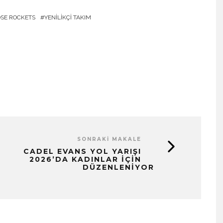
OSE ROCKETS
YENILIKÇI TAKIM
SONRAKI MAKALE
CADEL EVANS YOL YARIŞI
2026’DA KADINLAR İÇIN
DÜZENLENIYOR