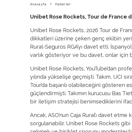
Anasayfa
Haberler
Unibet Rose Rockets, Tour de France dav
Unibet Rose Rockets, 2026 Tour de Franc
dikkatleri üzerine çeken genç ekibin yer
Rural-Seguros RGA’yı davet etti. İspanyol
varlık gösteriyor ve bu davet, onlar için 
Unibet Rose Rockets, YouTube’dan profesy
yılında yükselişe geçmişti. Takım, UCI sı
Tour’da başarılı olabileceğini gösteren e
güçlendirmişti. Takımın kurucusu Bas Tiet
bir iletişim stratejisi benimsediklerini ifad
Ancak, ASO’nun Caja Rural’ı davet etme ka
sorgulanabilir. Unibet Rose Rockets gibi ek
çekmek ve bisiklet sporunu modernleştirm