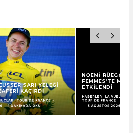
NIEWIADOMA-PHINNEY: “PAZAR
D
GÜNÜ BÜYÜK KUTLAMA
F
YAPACAĞIZ”
U
HABERLER
SONUÇLAR
TOUR DE FRANCE
·
HA
5 AĞUSTOS 2026
·
1 DAKIKADA OKU
5 