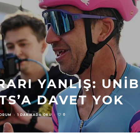
ARI YANLIŞ: UNI
TS’A DAVET YOK
0
YORUM
·
1 DAKIKADA OKU
·