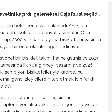
etini kaçırdı, geleneksel Caja Rural seçildi.
e için beklenen daveti alamadı. ASO, tüm
ine daha köklü bir İspanyol takım olan Caja
 ekip, 2000 yılından bu yana bisiklet dünyasında
büyük bir onur olarak değerlendiriliyor.
onel bir bisiklet takımı haline gelmiş ve 2023
ralamasında ilk 30’a girmeyi başarmış ve 2026
ski şampiyon bisikletçileriyle kadrosunu
ema, genç izleyicilere hitap etmek için farklı
e etti.
rarı, bisikletin geleceği açısından
iplerin yenilikçi yaklaşımları, genç izleyicileri
ek adına önemli bir fırsatı temsil ediyor. Bu