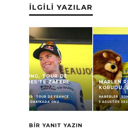
İLGILI YAZILAR
NOEMI RÜEGG, TOUR DE FRANCE
FEMMES’TE MOTOSIKLETTEN
ETKILENDI
HABERLER
LA VUELTA
SONUÇLAR
TOUR DE FRANCE
·
5 AĞUSTOS 2026
·
1 DAKIKADA OKU
BIR YANIT YAZIN