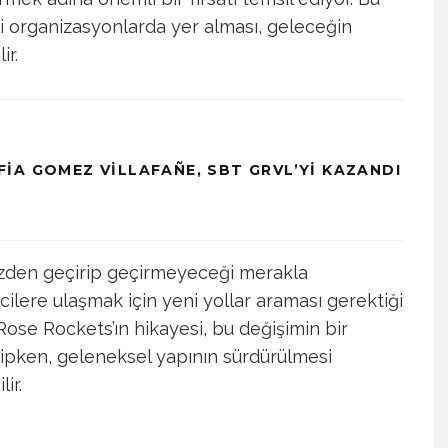
jli organizasyonlarda yer alması, geleceğin
ir.
IA GOMEZ VILLAFAÑE, SBT GRVL’YI KAZANDI
özden geçirip geçirmeyeceği merakla
cilere ulaşmak için yeni yollar araması gerektiği
Rose Rockets’ın hikayesi, bu değişimin bir
hipken, geleneksel yapının sürdürülmesi
ir.