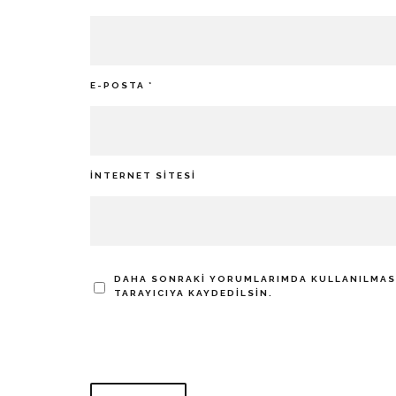
E-POSTA
*
İNTERNET SITESI
DAHA SONRAKI YORUMLARIMDA KULLANILMASI 
TARAYICIYA KAYDEDILSIN.