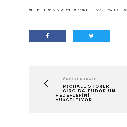
BISIKLET
CAJA RURAL
TOUR DE FRANCE
UNIBET R
ÖNCEKI MAKALE
MICHAEL STORER,
GIRO’DA TUDOR’UN
HEDEFLERINI
YÜKSELTIYOR