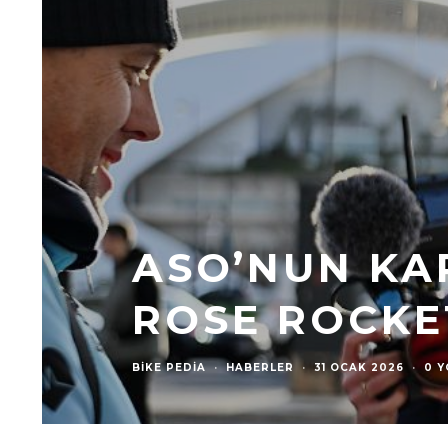
ASO’NUN KAR
ROSE ROCKE
BIKE PEDIA
·
HABERLER
·
31 OCAK 2026
·
0 