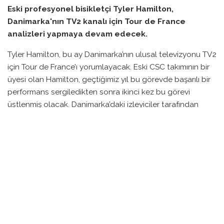
Eski profesyonel bisikletçi Tyler Hamilton,
Danimarka'nın TV2 kanalı için Tour de France
analizleri yapmaya devam edecek.
Tyler Hamilton, bu ay Danimarka’nın ulusal televizyonu TV2
için Tour de France’ı yorumlayacak. Eski CSC takımının bir
üyesi olan Hamilton, geçtiğimiz yıl bu görevde başarılı bir
performans sergiledikten sonra ikinci kez bu görevi
üstlenmiş olacak. Danimarka’daki izleyiciler tarafından
büyük bir ilgiyle karşılanan Hamilton, 1999 yılında
Danimarka Turu’nu kazanarak kariyerinin önemli anlarından
birini yaşamıştı.
55 yaşındaki Hamilton, 1994 yılında aktif bisiklet kariyerine
başlamış ve Giro d’Italia ile Tour de France gibi büyük tur
organizasyonlarında birçok etap kazanmıştı. Ancak
kariyeri, doping testlerinde yaşadığı olumsuzluklar
nedeniyle 2004 yılında kesintiye uğramış ve iki yıl