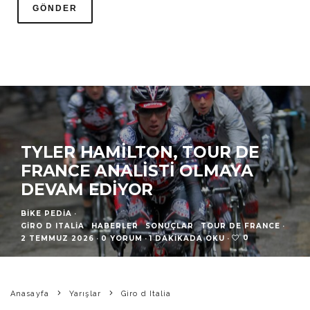
TYLER HAMILTON, TOUR DE
FRANCE ANALISTI OLMAYA
DEVAM EDIYOR
BIKE PEDIA
·
GIRO D ITALIA
HABERLER
SONUÇLAR
TOUR DE FRANCE
·
0
2 TEMMUZ 2026
·
0 YORUM
·
1 DAKIKADA OKU
·
Anasayfa
Yarışlar
Giro d Italia