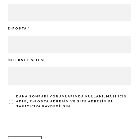
E-POSTA
*
İNTERNET SITESI
DAHA SONRAKI YORUMLARIMDA KULLANILMASI IÇIN
ADIM, E-POSTA ADRESIM VE SITE ADRESIM BU
TARAYICIYA KAYDEDILSIN.