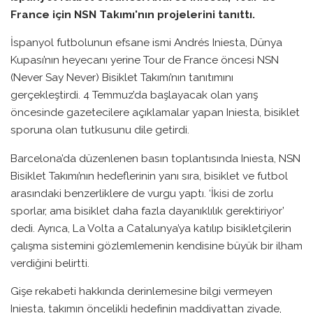
France için NSN Takımı'nın projelerini tanıttı.
İspanyol futbolunun efsane ismi Andrés Iniesta, Dünya
Kupası’nın heyecanı yerine Tour de France öncesi NSN
(Never Say Never) Bisiklet Takımı’nın tanıtımını
gerçekleştirdi. 4 Temmuz’da başlayacak olan yarış
öncesinde gazetecilere açıklamalar yapan Iniesta, bisiklet
sporuna olan tutkusunu dile getirdi.
Barcelona’da düzenlenen basın toplantısında Iniesta, NSN
Bisiklet Takımı’nın hedeflerinin yanı sıra, bisiklet ve futbol
arasındaki benzerliklere de vurgu yaptı. ‘İkisi de zorlu
sporlar, ama bisiklet daha fazla dayanıklılık gerektiriyor’
dedi. Ayrıca, La Volta a Catalunya’ya katılıp bisikletçilerin
çalışma sistemini gözlemlemenin kendisine büyük bir ilham
verdiğini belirtti.
Gişe rekabeti hakkında derinlemesine bilgi vermeyen
Iniesta, takımın öncelikli hedefinin maddiyattan ziyade,