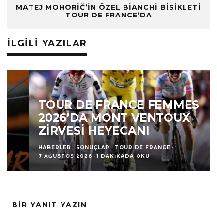
MATEJ MOHORIČ’IN ÖZEL BIANCHI BISIKLETI
TOUR DE FRANCE’DA
İLGILI YAZILAR
TOUR DE FRANCE FEMMES
2026’DA MONT VENTOUX
ZIRVESI HEYECANI
HABERLER
SONUÇLAR
TOUR DE FRANCE
·
7 AĞUSTOS 2026
·
1 DAKIKADA OKU
BIR YANIT YAZIN