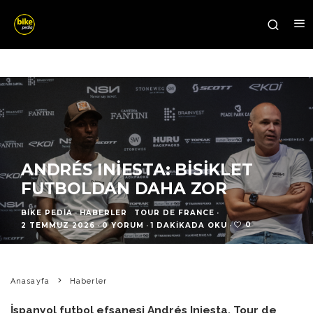
ANDRÉS INIESTA: BISIKLET
FUTBOLDAN DAHA ZOR
BIKE PEDIA
·
HABERLER
TOUR DE FRANCE
·
0
2 TEMMUZ 2026
·
0 YORUM
·
1 DAKIKADA OKU
·
Anasayfa
Haberler
İspanyol futbol efsanesi Andrés Iniesta, Tour de