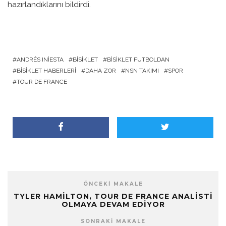
hazırlandıklarını bildirdi.
ANDRÉS INIESTA
BISIKLET
BISIKLET FUTBOLDAN
BISIKLET HABERLERI
DAHA ZOR
NSN TAKIMI
SPOR
TOUR DE FRANCE
ÖNCEKI MAKALE
TYLER HAMILTON, TOUR DE FRANCE ANALISTI
OLMAYA DEVAM EDIYOR
SONRAKI MAKALE