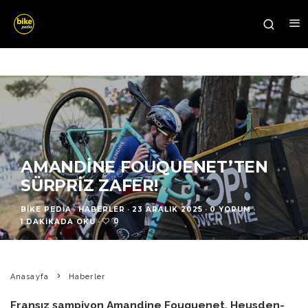
AMANDINE FOUQUENET’TEN
SÜRPRIZ ZAFER!
BIKE PEDIA
·
HABERLER
·
23 ARALIK 2025
·
0 YORUM
·
0
1 DAKIKADA OKU
·
Anasayfa
Haberler
Fransız şampiyon Amandine Fouquenet, Heusden-