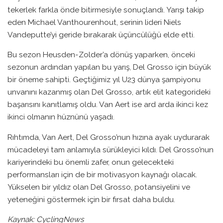
tekerlek farkla önde bitirmesiyle sonuçlandı. Yarışı takip
eden Michael Vanthourenhout, serinin lideri Niels
Vandeputte’yi geride bırakarak üçüncülüğü elde etti.
Bu sezon Heusden-Zolder’a dönüş yaparken, önceki
sezonun ardından yapılan bu yarış, Del Grosso için büyük
bir öneme sahipti. Geçtiğimiz yıl U23 dünya şampiyonu
unvanını kazanmış olan Del Grosso, artık elit kategorideki
başarısını kanıtlamış oldu. Van Aert ise ard arda ikinci kez
ikinci olmanın hüznünü yaşadı.
Rıhtımda, Van Aert, Del Grosso’nun hızına ayak uydurarak
mücadeleyi tam anlamıyla sürükleyici kıldı. Del Grosso’nun
kariyerindeki bu önemli zafer, onun gelecekteki
performansları için de bir motivasyon kaynağı olacak.
Yükselen bir yıldız olan Del Grosso, potansiyelini ve
yeteneğini göstermek için bir fırsat daha buldu.
Kaynak: CyclingNews