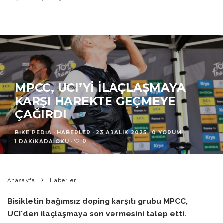
MPCC, UCI’YI İLAÇLAŞMAYA
KARŞI HAREKTE GEÇMEYE
ÇAĞIRDI
BIKE PEDIA
·
HABERLER
·
23 ARALIK 2025
·
0 YORUM
·
0
1 DAKIKADA OKU
·
Anasayfa
Haberler
Bisikletin bağımsız doping karşıtı grubu MPCC,
UCI'den ilaçlaşmaya son vermesini talep etti.