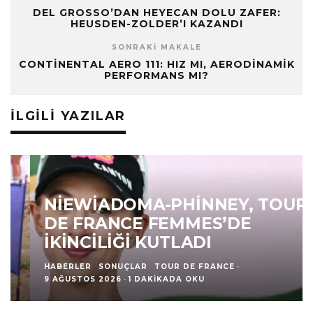
DEL GROSSO’DAN HEYECAN DOLU ZAFER:
HEUSDEN-ZOLDER’I KAZANDI
SONRAKI MAKALE
CONTINENTAL AERO 111: HIZ MI, AERODINAMIK
PERFORMANS MI?
İLGILI YAZILAR
NIEWIADOMA-PHINNEY, TOUR
DE FRANCE FEMMES’DE
İKINCILIĞI KUTLADI
HABERLER
SONUÇLAR
TOUR DE FRANCE
·
9 AĞUSTOS 2026
·
1 DAKIKADA OKU