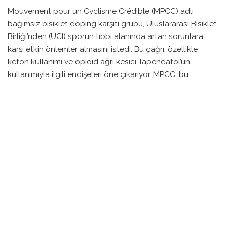
Mouvement pour un Cyclisme Crédible (MPCC) adlı
bağımsız bisiklet doping karşıtı grubu, Uluslararası Bisiklet
Birliği’nden (UCI) sporun tıbbi alanında artan sorunlara
karşı etkin önlemler almasını istedi. Bu çağrı, özellikle
keton kullanımı ve opioid ağrı kesici Tapendatol’un
kullanımıyla ilgili endişeleri öne çıkarıyor. MPCC, bu
maddelerin sağlıklı sporcular için etik sorunlar yarattığını
vurguladı.
2007 yılında kurulan MPCC, doping ve tıp konusundaki
belirsiz alanı ortadan kaldırmak amacıyla daha sıkı kurallar
getirme hedefiyle bağımsız bir organizasyon olarak
faaliyet gösteriyor. Şu anda yedi WorldTour takımı ile dört
Kadınlar WorldTour takımı bu kuruluşa üye. Yeni başkanları
Emily Brammeier, önceki başkan Roger Legeay’in yerini
aldı.
UCI, dünya genelindeki doping kurallarını belirleyen Dünya