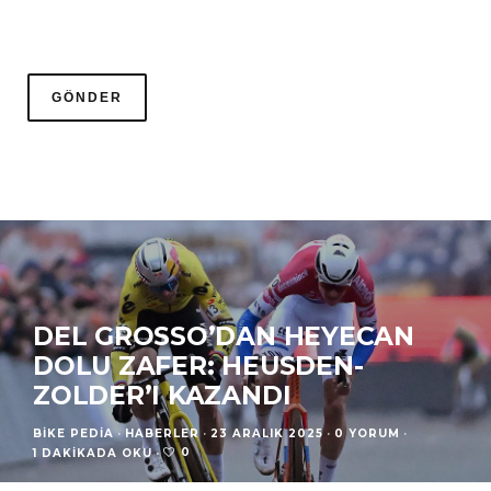
DEL GROSSO’DAN HEYECAN
DOLU ZAFER: HEUSDEN-
ZOLDER’I KAZANDI
BIKE PEDIA
·
HABERLER
·
23 ARALIK 2025
·
0 YORUM
·
0
1 DAKIKADA OKU
·