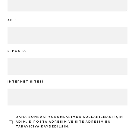
AD
*
E-POSTA
*
İNTERNET SITESI
DAHA SONRAKI YORUMLARIMDA KULLANILMASI IÇIN
ADIM, E-POSTA ADRESIM VE SITE ADRESIM BU
TARAYICIYA KAYDEDILSIN.