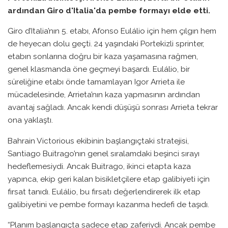
ardından Giro d'Italia'da pembe formayı elde etti.
Giro d’Italia’nın 5. etabı, Afonso Eulálio için hem çılgın hem
de heyecan dolu geçti. 24 yaşındaki Portekizli sprinter,
etabın sonlarına doğru bir kaza yaşamasına rağmen,
genel klasmanda öne geçmeyi başardı. Eulálio, bir
süreliğine etabı önde tamamlayan Igor Arrieta ile
mücadelesinde, Arrieta’nın kaza yapmasının ardından
avantaj sağladı. Ancak kendi düşüşü sonrası Arrieta tekrar
ona yaklaştı.
Bahrain Victorious ekibinin başlangıçtaki stratejisi,
Santiago Buitrago’nın genel sıralamdaki beşinci sırayı
hedeflemesiydi. Ancak Buitrago, ikinci etapta kaza
yapınca, ekip geri kalan bisikletçilere etap galibiyeti için
fırsat tanıdı. Eulálio, bu fırsatı değerlendirerek ilk etap
galibiyetini ve pembe formayı kazanma hedefi de taşıdı.
“Planım başlangıçta sadece etap zaferiydi. Ancak pembe