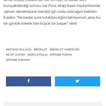
koruyabileceği sorusu var. Post-etap basın toplantısında,
zaman denemesinin kendisi için zorlu olacağını belirten
Eulálio, “Ne kadar süre tutabileceğimi bilmiyorum, ama bu
bir günlük liderlik bile büyük bir başarı” dedi.
AFONSO EULÁLIO
BISIKLET
BISIKLET HABERLERI
ETAP ZAFERI
GIRO D'ITALIA
PEMBE FORMA
PEMBE FORMAYI