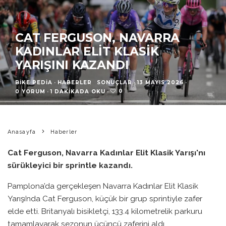
CAT FERGUSON, NAVARRA
KADINLAR ELIT KLASIK
YARIŞINI KAZANDI
BIKE PEDIA
·
HABERLER
SONUÇLAR
·
13 MAYIS 2026
·
0
0 YORUM
·
1 DAKIKADA OKU
·
Anasayfa
Haberler
Cat Ferguson, Navarra Kadınlar Elit Klasik Yarışı'nı
sürükleyici bir sprintle kazandı.
Pamplona’da gerçekleşen Navarra Kadınlar Elit Klasik
Yarışı’nda Cat Ferguson, küçük bir grup sprintiyle zafer
elde etti. Britanyalı bisikletçi, 133.4 kilometrelik parkuru
tamamlayarak sezonun üçüncü zaferini aldı.