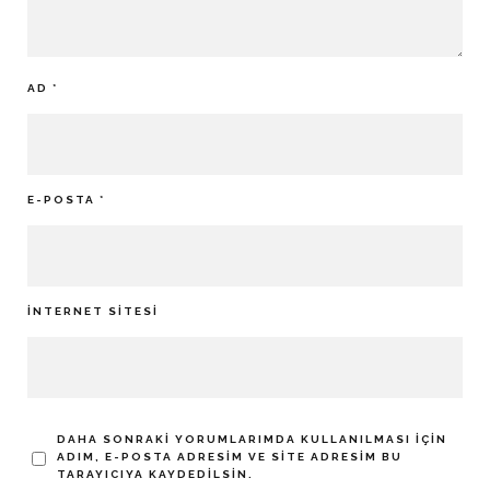
AD
*
E-POSTA
*
İNTERNET SITESI
DAHA SONRAKI YORUMLARIMDA KULLANILMASI IÇIN
ADIM, E-POSTA ADRESIM VE SITE ADRESIM BU
TARAYICIYA KAYDEDILSIN.