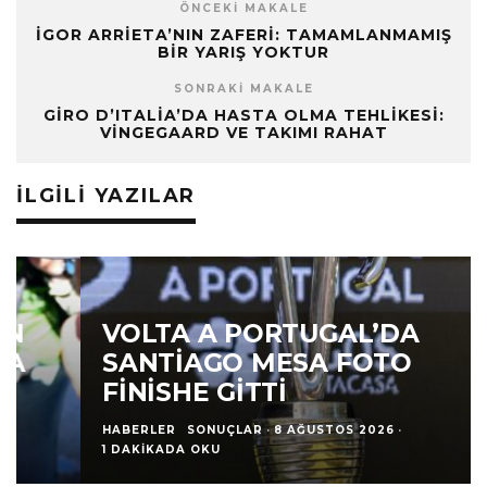
ÖNCEKI MAKALE
İGOR ARRIETA’NIN ZAFERI: TAMAMLANMAMIŞ
BIR YARIŞ YOKTUR
SONRAKI MAKALE
GIRO D’ITALIA’DA HASTA OLMA TEHLIKESI:
VINGEGAARD VE TAKIMI RAHAT
İLGILI YAZILAR
VOLTA A PORTUGAL’DA
SANTIAGO MESA FOTO
FINISHE GITTI
HABERLER
SONUÇLAR
·
8 AĞUSTOS 2026
·
1 DAKIKADA OKU