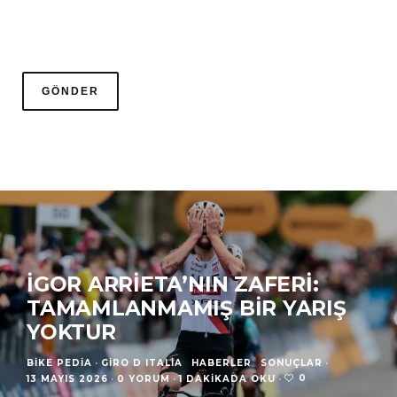
İGOR ARRIETA’NIN ZAFERI:
TAMAMLANMAMIŞ BIR YARIŞ
YOKTUR
BIKE PEDIA
·
GIRO D ITALIA
HABERLER
SONUÇLAR
·
0
13 MAYIS 2026
·
0 YORUM
·
1 DAKIKADA OKU
·