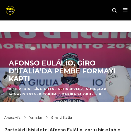
AFONSO EULÁLIO, GIRO
D’ITALIA’DA PEMBE FORMAYI
KAPTI
BIKE PEDIA
·
GIRO D ITALIA
HABERLER
SONUÇLAR
·
0
14 MAYIS 2026
·
0 YORUM
·
1 DAKIKADA OKU
·
Anasayfa
Yarışlar
Giro d Italia
Portekizli bisikletçi Afonso Eulálio, zorlu bir etabın