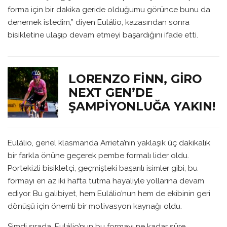
forma için bir dakika geride olduğumu görünce bunu da
denemek istedim,” diyen Eulálio, kazasından sonra
bisikletine ulaşıp devam etmeyi başardığını ifade etti.
LORENZO FINN, GIRO
NEXT GEN’DE
ŞAMPIYONLUĞA YAKIN!
Eulálio, genel klasmanda Arrieta’nın yaklaşık üç dakikalık
bir farkla önüne geçerek pembe formalı lider oldu.
Portekizli bisikletçi, geçmişteki başarılı isimler gibi, bu
formayı en az iki hafta tutma hayaliyle yollarına devam
ediyor. Bu galibiyet, hem Eulálio’nun hem de ekibinin geri
dönüşü için önemli bir motivasyon kaynağı oldu.
Şimdi sırada, Eulálio’nun bu formayı ne kadar süre