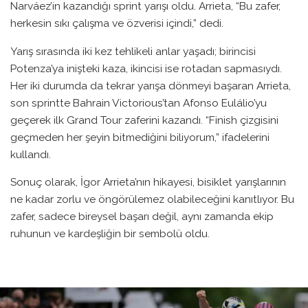
Narváez’in kazandığı sprint yarışı oldu. Arrieta, “Bu zafer,
herkesin sıkı çalışma ve özverisi içindi,” dedi.
Yarış sırasında iki kez tehlikeli anlar yaşadı; birincisi
Potenza’ya inişteki kaza, ikincisi ise rotadan sapmasıydı.
Her iki durumda da tekrar yarışa dönmeyi başaran Arrieta,
son sprintte Bahrain Victorious’tan Afonso Eulálio’yu
geçerek ilk Grand Tour zaferini kazandı. “Finish çizgisini
geçmeden her şeyin bitmediğini biliyorum,” ifadelerini
kullandı.
Sonuç olarak, İgor Arrieta’nın hikayesi, bisiklet yarışlarının
ne kadar zorlu ve öngörülemez olabileceğini kanıtlıyor. Bu
zafer, sadece bireysel başarı değil, aynı zamanda ekip
ruhunun ve kardeşliğin bir sembolü oldu.