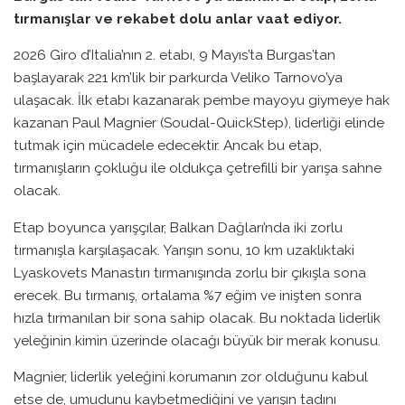
tırmanışlar ve rekabet dolu anlar vaat ediyor.
2026 Giro d’Italia’nın 2. etabı, 9 Mayıs’ta Burgas’tan
başlayarak 221 km’lik bir parkurda Veliko Tarnovo’ya
ulaşacak. İlk etabı kazanarak pembe mayoyu giymeye hak
kazanan Paul Magnier (Soudal-QuickStep), liderliği elinde
tutmak için mücadele edecektir. Ancak bu etap,
tırmanışların çokluğu ile oldukça çetrefilli bir yarışa sahne
olacak.
Etap boyunca yarışçılar, Balkan Dağları’nda iki zorlu
tırmanışla karşılaşacak. Yarışın sonu, 10 km uzaklıktaki
Lyaskovets Manastırı tırmanışında zorlu bir çıkışla sona
erecek. Bu tırmanış, ortalama %7 eğim ve inişten sonra
hızla tırmanılan bir sona sahip olacak. Bu noktada liderlik
yeleğinin kimin üzerinde olacağı büyük bir merak konusu.
Magnier, liderlik yeleğini korumanın zor olduğunu kabul
etse de, umudunu kaybetmediğini ve yarışın tadını