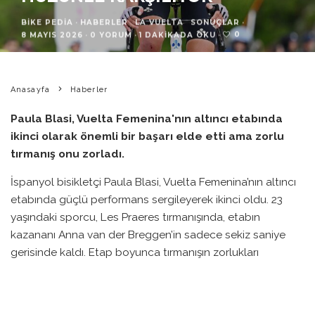
BIKE PEDIA
·
HABERLER
LA VUELTA
SONUÇLAR
·
0
8 MAYIS 2026
·
0 YORUM
·
1 DAKIKADA OKU
·
Anasayfa
Haberler
Paula Blasi, Vuelta Femenina'nın altıncı etabında
ikinci olarak önemli bir başarı elde etti ama zorlu
tırmanış onu zorladı.
İspanyol bisikletçi Paula Blasi, Vuelta Femenina’nın altıncı
etabında güçlü performans sergileyerek ikinci oldu. 23
yaşındaki sporcu, Les Praeres tırmanışında, etabın
kazananı Anna van der Breggen’in sadece sekiz saniye
gerisinde kaldı. Etap boyunca tırmanışın zorlukları
karşısında mücadele eden Blasi, ‘Biraz hüzünlü
hissediyorum çünkü bu kadar yakındım. Ama sonlara
doğru ritmimi buldum,’ dedi.