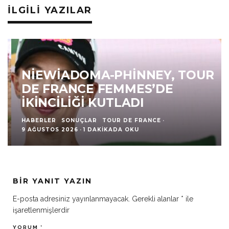
İLGILI YAZILAR
NIEWIADOMA-PHINNEY, TOUR
DE FRANCE FEMMES’DE
İKINCILIĞI KUTLADI
HABERLER
SONUÇLAR
TOUR DE FRANCE
·
9 AĞUSTOS 2026
·
1 DAKIKADA OKU
BIR YANIT YAZIN
E-posta adresiniz yayınlanmayacak.
Gerekli alanlar
*
ile
işaretlenmişlerdir
YORUM
*