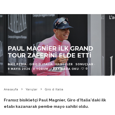
PAUL MAGNIER İLK GRAND
TOUR ZAFERINI ELDE ETTI
BIKE PEDIA
·
GIRO D ITALIA
HABERLER
SONUÇLAR
·
0
9 MAYIS 2026
·
0 YORUM
·
1 DAKIKADA OKU
·
Anasayfa
Yarışlar
Giro d Italia
Fransız bisikletçi Paul Magnier, Giro d'Italia'daki ilk
etabı kazanarak pembe mayo sahibi oldu.