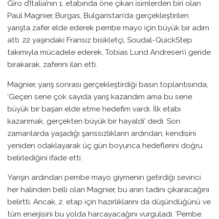
Giro d’Italia’nın 1. etabında öne çıkan isimlerden biri olan
Paul Magnier, Burgas, Bulgaristan’da gerçekleştirilen
yarışta zafer elde ederek pembe mayo için büyük bir adım
attı. 22 yaşındaki Fransız bisikletçi, Soudal-QuickStep
takımıyla mücadele ederek, Tobias Lund Andresen’i geride
bırakarak, zaferini ilan etti.
Magnier, yarış sonrası gerçekleştirdiği basın toplantısında,
‘Geçen sene çok sayıda yarış kazandım ama bu sene
büyük bir başarı elde etme hedefim vardı. İlk etabı
kazanmak, gerçekten büyük bir hayaldi’ dedi. Son
zamanlarda yaşadığı şanssızlıkların ardından, kendisini
yeniden odaklayarak üç gün boyunca hedeflerini doğru
belirlediğini ifade etti.
Yarışın ardından pembe mayo giymenin getirdiği sevinci
her halinden belli olan Magnier, bu anın tadını çıkaracağını
belirtti. Ancak, 2. etap için hazırlıklarını da düşündüğünü ve
tüm enerjisini bu yolda harcayacağını vurguladı. ‘Pembe