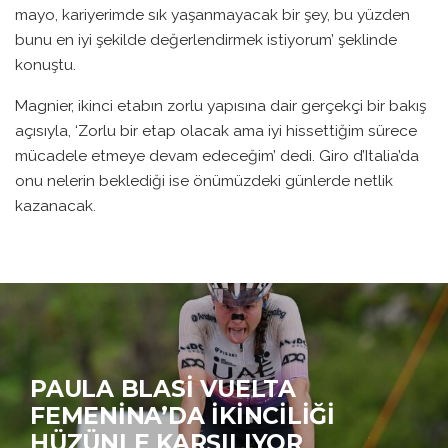
mayo, kariyerimde sık yaşanmayacak bir şey, bu yüzden
bunu en iyi şekilde değerlendirmek istiyorum’ şeklinde
konuştu.
Magnier, ikinci etabın zorlu yapısına dair gerçekçi bir bakış
açısıyla, ‘Zorlu bir etap olacak ama iyi hissettiğim sürece
mücadele etmeye devam edeceğim’ dedi. Giro d’Italia’da
onu nelerin beklediği ise önümüzdeki günlerde netlik
kazanacak.
PAULA BLASI VUELTA
FEMENINA’DA İKINCILIĞI
HÜZÜNLE KARŞILIYOR