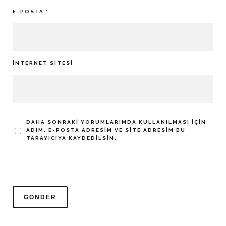
E-POSTA
*
İNTERNET SITESI
DAHA SONRAKI YORUMLARIMDA KULLANILMASI IÇIN
ADIM, E-POSTA ADRESIM VE SITE ADRESIM BU
TARAYICIYA KAYDEDILSIN.