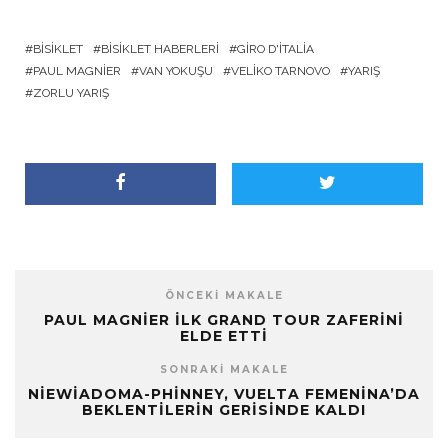
BISIKLET
BISIKLET HABERLERI
GIRO D'ITALIA
PAUL MAGNIER
VAN YOKUŞU
VELIKO TARNOVO
YARIŞ
ZORLU YARIŞ
ÖNCEKI MAKALE
PAUL MAGNIER İLK GRAND TOUR ZAFERINI
ELDE ETTI
SONRAKI MAKALE
NIEWIADOMA-PHINNEY, VUELTA FEMENINA’DA
BEKLENTILERIN GERISINDE KALDI