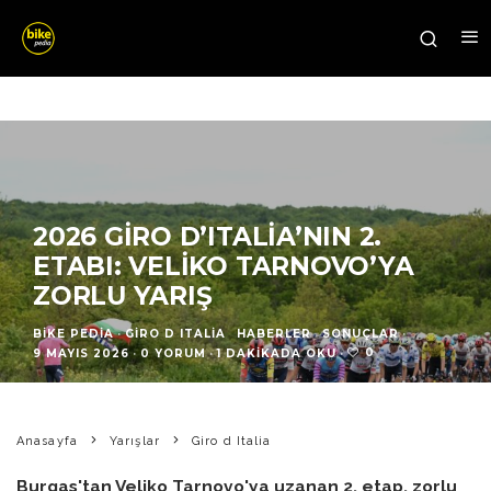
2026 GIRO D’ITALIA’NIN 2.
ETABI: VELIKO TARNOVO’YA
ZORLU YARIŞ
BIKE PEDIA
·
GIRO D ITALIA
HABERLER
SONUÇLAR
·
0
9 MAYIS 2026
·
0 YORUM
·
1 DAKIKADA OKU
·
Anasayfa
Yarışlar
Giro d Italia
Burgas'tan Veliko Tarnovo'ya uzanan 2. etap, zorlu