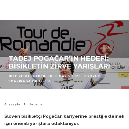
TADEJ POGAČAR’IN HEDEFI:
BISIKLETIN ZIRVE YARIŞLARI
BIKE PEDIA
·
HABERLER
·
6 MAYIS 2026
·
0 YORUM
·
0
1 DAKIKADA OKU
·
Anasayfa
Haberler
Sloven bisikletçi Pogačar, kariyerine prestij eklemek
için önemli yarışlara odaklanıyor.