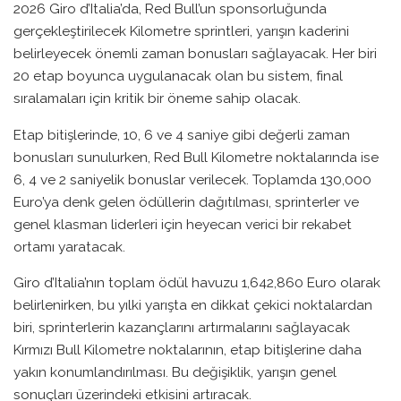
2026 Giro d’Italia’da, Red Bull’un sponsorluğunda
gerçekleştirilecek Kilometre sprintleri, yarışın kaderini
belirleyecek önemli zaman bonusları sağlayacak. Her biri
20 etap boyunca uygulanacak olan bu sistem, final
sıralamaları için kritik bir öneme sahip olacak.
Etap bitişlerinde, 10, 6 ve 4 saniye gibi değerli zaman
bonusları sunulurken, Red Bull Kilometre noktalarında ise
6, 4 ve 2 saniyelik bonuslar verilecek. Toplamda 130,000
Euro’ya denk gelen ödüllerin dağıtılması, sprinterler ve
genel klasman liderleri için heyecan verici bir rekabet
ortamı yaratacak.
Giro d’Italia’nın toplam ödül havuzu 1,642,860 Euro olarak
belirlenirken, bu yılki yarışta en dikkat çekici noktalardan
biri, sprinterlerin kazançlarını artırmalarını sağlayacak
Kırmızı Bull Kilometre noktalarının, etap bitişlerine daha
yakın konumlandırılması. Bu değişiklik, yarışın genel
sonuçları üzerindeki etkisini artıracak.