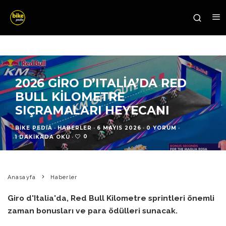
2026 GIRO D’ITALIA’DA RED
BULL KILOMETRE
SIÇRAMALARI HEYECANI
BIKE PEDIA
·
HABERLER
·
6 MAYIS 2026
·
0 YORUM
·
0
1 DAKIKADA OKU
·
Anasayfa
Haberler
Giro d'Italia'da, Red Bull Kilometre sprintleri önemli
zaman bonusları ve para ödülleri sunacak.