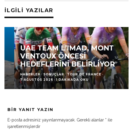
İLGILI YAZILAR
UAE TEAM L’IMAD, MONT
VENTOUX ÖNCESI
HEDEFLERINI BELIRLIYOR
HABERLER
SONUÇLAR
TOUR DE FRANCE
·
7 AĞUSTOS 2026
·
1 DAKIKADA OKU
BIR YANIT YAZIN
E-posta adresiniz yayınlanmayacak.
Gerekli alanlar
*
ile
işaretlenmişlerdir