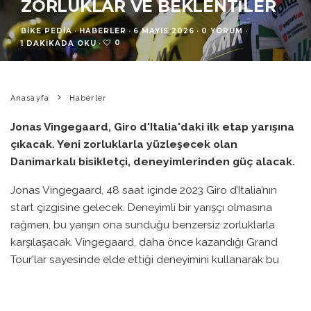
ZORLUKLAR VE BEKLENTILER
BIKE PEDIA
·
HABERLER
·
6 MAYIS 2026
·
0 YORUM
·
0
1 DAKIKADA OKU
·
Anasayfa
Haberler
Jonas Vingegaard, Giro d'Italia'daki ilk etap yarışına
çıkacak. Yeni zorluklarla yüzleşecek olan
Danimarkalı bisikletçi, deneyimlerinden güç alacak.
Jonas Vingegaard, 48 saat içinde 2023 Giro d’Italia’nın
start çizgisine gelecek. Deneyimli bir yarışçı olmasına
rağmen, bu yarışın ona sunduğu benzersiz zorluklarla
karşılaşacak. Vingegaard, daha önce kazandığı Grand
Tour’lar sayesinde elde ettiği deneyimini kullanarak bu
zorlu parkuru geçmeyi umuyor.
Giro d’Italia, diğer büyük turlardan farklı bir yarış deneyimi