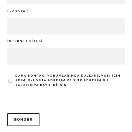
E-POSTA
*
İNTERNET SITESI
DAHA SONRAKI YORUMLARIMDA KULLANILMASI IÇIN
ADIM, E-POSTA ADRESIM VE SITE ADRESIM BU
TARAYICIYA KAYDEDILSIN.