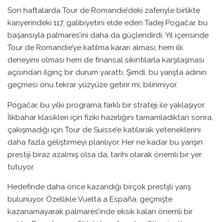
Son haftalarda Tour de Romandie’deki zaferiyle birlikte
kariyerindeki 117. galibiyetini elde eden Tadej Pogačar, bu
başarısıyla palmarès’ini daha da güçlendirdi. Yıl içerisinde
Tour de Romandie’ye katılma kararı alması, hem ilk
deneyimi olması hem de finansal sıkıntılarla karşılaşması
açısından ilginç bir durum yarattı. Şimdi, bu yarışta adının
geçmesi onu tekrar yüzyüze getirir mi, bilinmiyor.
Pogačar, bu yılki programa farklı bir strateji ile yaklaşıyor.
İlkbahar klasikleri için fiziki hazırlığını tamamladıktan sonra,
çakışmadığı için Tour de Suisse’e katılarak yeteneklerini
daha fazla geliştirmeyi planlıyor. Her ne kadar bu yarışın
prestiji biraz azalmış olsa da, tarihi olarak önemli bir yer
tutuyor.
Hedefinde daha önce kazandığı birçok prestijli yarış
bulunuyor. Özellikle Vuelta a España, geçmişte
kazanamayarak palmarès’inde eksik kalan önemli bir