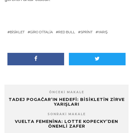
BISIKLET
GIRO D'ITALIA
RED BULL
SPRINT
YARIŞ
ÖNCEKI MAKALE
TADEJ POGAČAR’IN HEDEFI: BISIKLETIN ZIRVE
YARIŞLARI
SONRAKI MAKALE
VUELTA FEMENINA: LOTTE KOPECKY’DEN
ÖNEMLI ZAFER