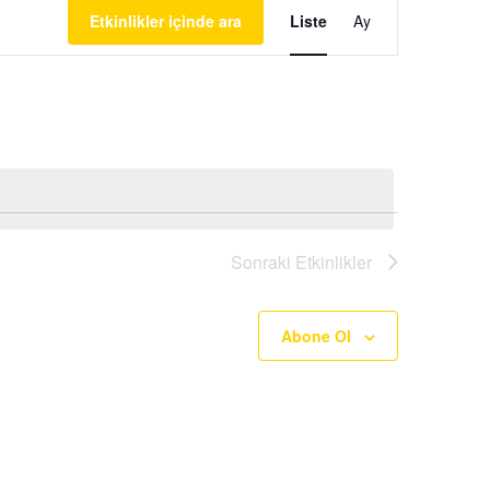
Etkinlikler içinde ara
Liste
Ay
görünümlerde
gezinme
Sonraki
Etkinlikler
Abone Ol