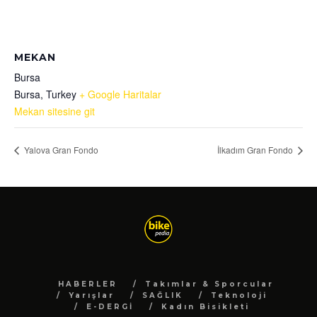
MEKAN
Bursa
Bursa
,
Turkey
+ Google Haritalar
Mekan sitesine git
Yalova Gran Fondo
İlkadım Gran Fondo
HABERLER
Takımlar & Sporcular
Yarışlar
SAĞLIK
Teknoloji
E-DERGİ
Kadın Bisikleti