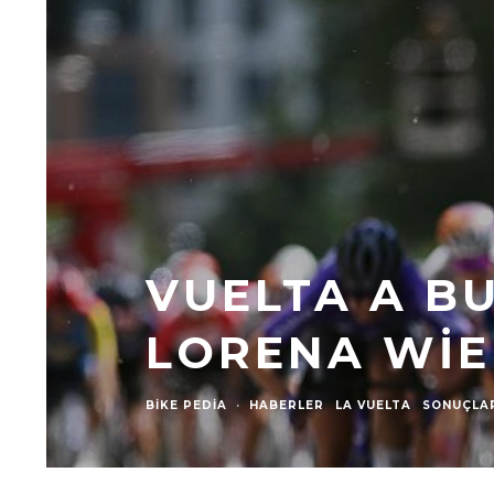
VUELTA A B
LORENA WIE
BIKE PEDIA
·
HABERLER
LA VUELTA
SONUÇLA