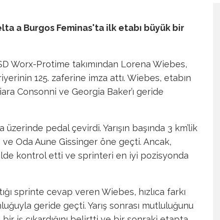
lta a Burgos Feminas'ta ilk etabı büyük bir
, SD Worx-Protime takımından Lorena Wiebes,
iyerinin 125. zaferine imza attı. Wiebes, etabın
hiara Consonni ve Georgia Baker’ı geride
a üzerinde pedal çevirdi. Yarışın başında 3 km’lik
o ve Oda Aune Gissinger öne geçti. Ancak,
ilde kontrol etti ve sprinteri en iyi pozisyonda
ığı sprinte cevap veren Wiebes, hızlıca farkı
unluğuyla geride geçti. Yarış sonrası mutluluğunu
 iş çıkardığını belirtti ve bir sonraki etapta