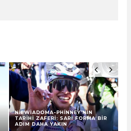
NIEWIADOMA-PHINNEY’NIN
V
TARIHI ZAFERI: SARI FORMA BIR
S
ADIM DAHA YAKIN
G