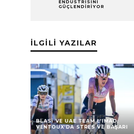
ENDÜSTRISINI
GÜÇLENDIRIYOR
İLGILI YAZILAR
BLASI VE UAE TEAM L’IMAD:
VENTOUX’DA STRES VE BAŞARI