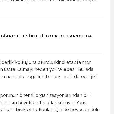
 BIANCHI BISIKLETI TOUR DE FRANCE’DA
derlik koltuğuna oturdu. İkinci etapta mor
 en üstte kalmayı hedefliyor. Wiebes, “Burada
bu nedenle bugünün başarısını sürdüreceğiz,”
 sporunun önemli organizasyonlarından biri
er için büyük bir fırsatlar sunuyor. Yarış,
erken, bisiklet tutkunları için de heyecan dolu