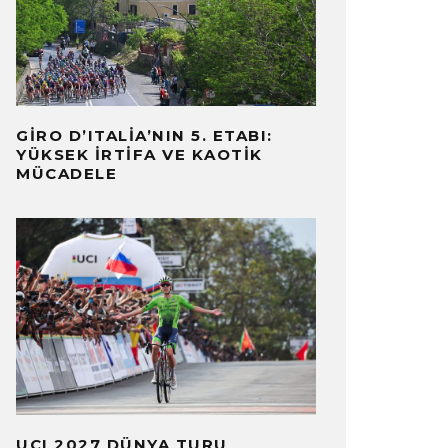
BERLER
SONUÇLAR
·
8 AĞUSTOS 2026
·
HABERLER
T
DAKIKADA OKU
·
1 DAKIKA
GIRO D’ITALIA’NIN 5. ETABI:
YÜKSEK İRTIFA VE KAOTIK
MÜCADELE
UCI 2027 DÜNYA TURU