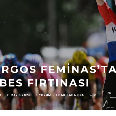
URGOS FEMINAS’T
BES FIRTINASI
0
R
·
21 MAYIS 2026
·
0 YORUM
·
1 DAKIKADA OKU
·