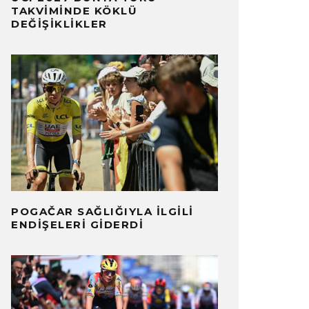
TAKVIMINDE KÖKLÜ
DEĞIŞIKLIKLER
POGAČAR SAĞLIĞIYLA İLGILI
ENDIŞELERI GIDERDI