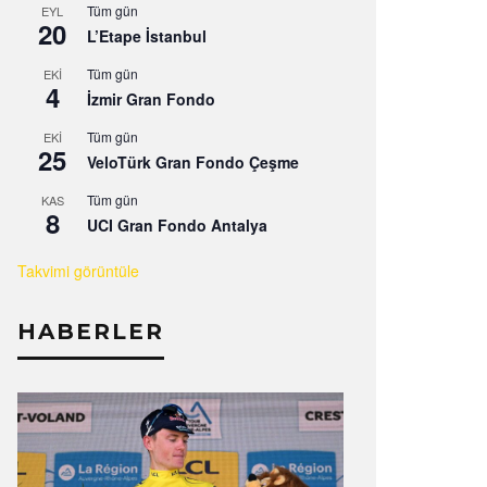
Tüm gün
EYL
20
L’Etape İstanbul
Tüm gün
EKI
4
İzmir Gran Fondo
Tüm gün
EKI
25
VeloTürk Gran Fondo Çeşme
Tüm gün
KAS
8
UCI Gran Fondo Antalya
Takvimi görüntüle
HABERLER