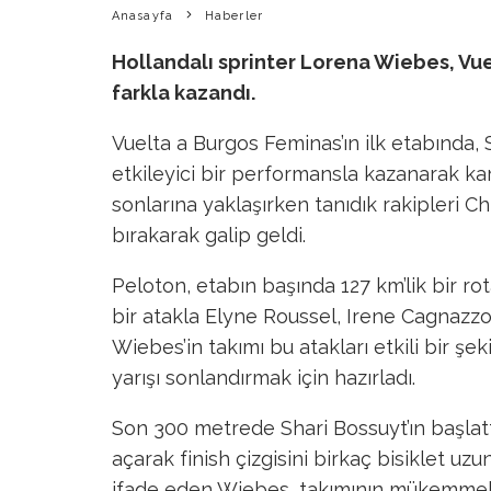
Anasayfa
Haberler
Hollandalı sprinter Lorena Wiebes, Vue
farkla kazandı.
Vuelta a Burgos Feminas’ın ilk etabında
etkileyici bir performansla kazanarak kar
sonlarına yaklaşırken tanıdık rakipleri C
bırakarak galip geldi.
Peloton, etabın başında 127 km’lik bir rot
bir atakla Elyne Roussel, Irene Cagnazz
Wiebes’in takımı bu atakları etkili bir şek
yarışı sonlandırmak için hazırladı.
Son 300 metrede Shari Bossuyt’ın başlatt
açarak finish çizgisini birkaç bisiklet uz
ifade eden Wiebes, takımının mükemmel bir