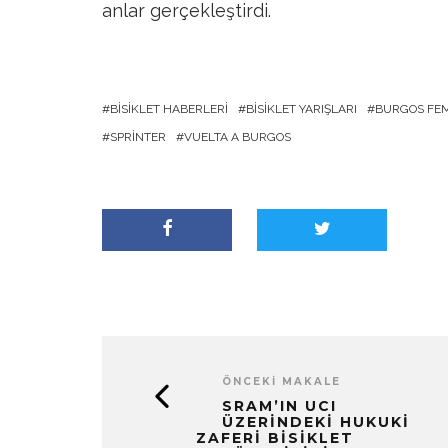
anlar gerçekleştirdi.
BISIKLET HABERLERI
BISIKLET YARIŞLARI
BURGOS FE
SPRINTER
VUELTA A BURGOS
ÖNCEKI MAKALE
SRAM’IN UCI
ÜZERINDEKI HUKUKI
ZAFERI BISIKLET