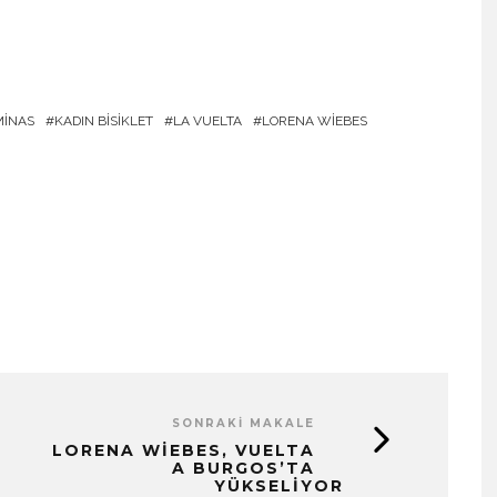
MINAS
KADIN BISIKLET
LA VUELTA
LORENA WIEBES
SONRAKI MAKALE
LORENA WIEBES, VUELTA
A BURGOS’TA
YÜKSELIYOR