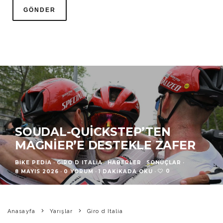
SOUDAL-QUICKSTEP’TEN
MAGNIER’E DESTEKLE ZAFER
BIKE PEDIA
·
GIRO D ITALIA
HABERLER
SONUÇLAR
·
0
8 MAYIS 2026
·
0 YORUM
·
1 DAKIKADA OKU
·
Anasayfa
Yarışlar
Giro d Italia