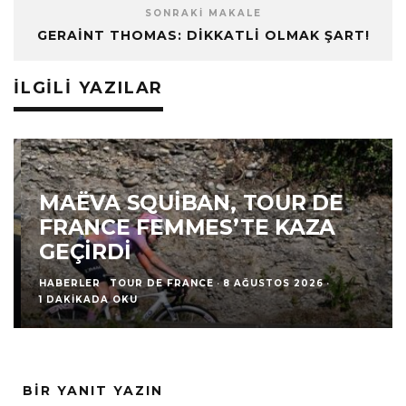
SONRAKI MAKALE
GERAINT THOMAS: DIKKATLI OLMAK ŞART!
İLGILI YAZILAR
MAËVA SQUIBAN, TOUR DE
FRANCE FEMMES’TE KAZA
GEÇIRDI
HABERLER
TOUR DE FRANCE
·
8 AĞUSTOS 2026
·
1 DAKIKADA OKU
BIR YANIT YAZIN