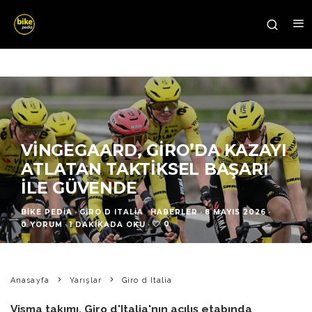
VINGEGAARD, GIRO’DA KAZAYI
ATLATAN TAKTIKSEL BAŞARI
ILE GÜVENDE
BIKE PEDIA
·
GIRO D ITALIA
HABERLER
·
8 MAYIS 2026
·
0
0 YORUM
·
1 DAKIKADA OKU
·
Anasayfa
Yarışlar
Giro d Italia
Visma takımı, Giro d'Italia'nın açılış etabında