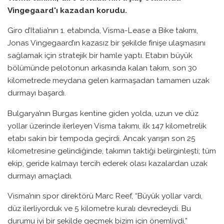
Vingegaard'ı kazadan korudu.
Giro d’Italia’nın 1. etabında, Visma-Lease a Bike takımı,
Jonas Vingegaard’ın kazasız bir şekilde finişe ulaşmasını
sağlamak için stratejik bir hamle yaptı. Etabın büyük
bölümünde pelotonun arkasında kalan takım, son 30
kilometrede meydana gelen karmaşadan tamamen uzak
durmayı başardı.
Bulgarya’nın Burgas kentine giden yolda, uzun ve düz
yollar üzerinde ilerleyen Visma takımı, ilk 147 kilometrelik
etabı sakin bir tempoda geçirdi. Ancak yarışın son 25
kilometresine gelindiğinde, takımın taktiği belirginleşti; tüm
ekip, geride kalmayı tercih ederek olası kazalardan uzak
durmayı amaçladı.
Visma’nın spor direktörü Marc Reef, “Büyük yollar vardı,
düz ilerliyorduk ve 5 kilometre kuralı devredeydi. Bu
durumu iyi bir şekilde geçmek bizim için önemliydi,”