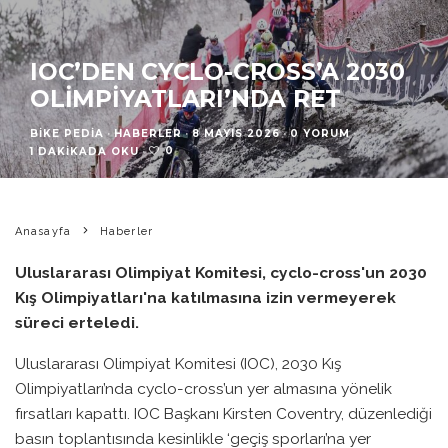
IOC’DEN CYCLO-CROSS’A 2030
OLIMPIYATLARI’NDA RET
BIKE PEDIA
·
HABERLER
·
8 MAYIS 2026
·
0 YORUM
·
0
1 DAKIKADA OKU
·
Anasayfa
Haberler
Uluslararası Olimpiyat Komitesi, cyclo-cross'un 2030
Kış Olimpiyatları'na katılmasına izin vermeyerek
süreci erteledi.
Uluslararası Olimpiyat Komitesi (IOC), 2030 Kış
Olimpiyatları’nda cyclo-cross’un yer almasına yönelik
fırsatları kapattı. IOC Başkanı Kirsten Coventry, düzenlediği
basın toplantısında kesinlikle ‘geçiş sporları’na yer