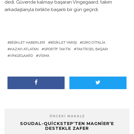
dedi. Güvende kalmayı başaran Vingegaard, takım
arkadaşlarıyla birlikte başarılı bir gün geçirdi.
BISIKLET HABERLERI
BISIKLET YARIŞI
GIRO D'ITALIA
KAZAYI ATLATAN
SPORTIF TAKTIK
TAKTIKSEL BAŞARI
VINGEGAARD
VISMA
ÖNCEKI MAKALE
SOUDAL-QUICKSTEP’TEN MAGNIER’E
DESTEKLE ZAFER