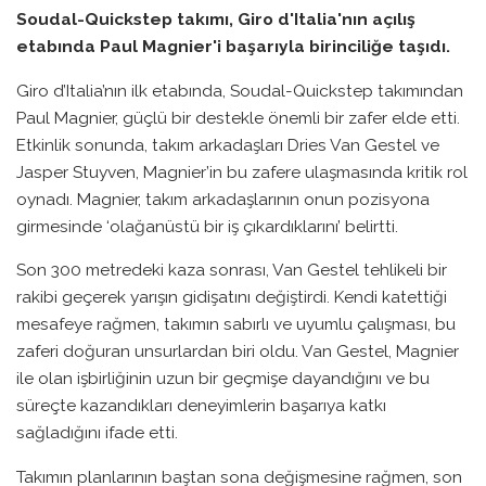
Soudal-Quickstep takımı, Giro d'Italia'nın açılış
etabında Paul Magnier'i başarıyla birinciliğe taşıdı.
Giro d’Italia’nın ilk etabında, Soudal-Quickstep takımından
Paul Magnier, güçlü bir destekle önemli bir zafer elde etti.
Etkinlik sonunda, takım arkadaşları Dries Van Gestel ve
Jasper Stuyven, Magnier’in bu zafere ulaşmasında kritik rol
oynadı. Magnier, takım arkadaşlarının onun pozisyona
girmesinde ‘olağanüstü bir iş çıkardıklarını’ belirtti.
Son 300 metredeki kaza sonrası, Van Gestel tehlikeli bir
rakibi geçerek yarışın gidişatını değiştirdi. Kendi katettiği
mesafeye rağmen, takımın sabırlı ve uyumlu çalışması, bu
zaferi doğuran unsurlardan biri oldu. Van Gestel, Magnier
ile olan işbirliğinin uzun bir geçmişe dayandığını ve bu
süreçte kazandıkları deneyimlerin başarıya katkı
sağladığını ifade etti.
Takımın planlarının baştan sona değişmesine rağmen, son