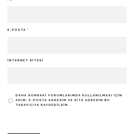
E-POSTA
*
İNTERNET SITESI
DAHA SONRAKI YORUMLARIMDA KULLANILMASI IÇIN
ADIM, E-POSTA ADRESIM VE SITE ADRESIM BU
TARAYICIYA KAYDEDILSIN.