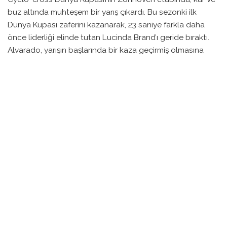
buz altında muhteşem bir yarış çıkardı. Bu sezonki ilk
Dünya Kupası zaferini kazanarak, 23 saniye farkla daha
önce liderliği elinde tutan Lucinda Brand’ı geride bıraktı.
Alvarado, yarışın başlarında bir kaza geçirmiş olmasına
rağmen, düşüşten sonra hızla geri dönerek, birkaç
rakibinin hatasını değerlendirdi. Yarışı, özellikle son iki
turda gösterdiği üstün performansla tamamladı.
Üçüncülüğü ise erken lider Puck Pieterse elde etti.
Alvarado, bu zaferle birlikte sadece sezon boyunca ikinci
kez değil, aynı zamanda hafta sonu içinde de ikinci defa
kazanmış oldu. 27 yaşındaki sporcu, yarış sonrası yaptığı
açıklamada, ‘Birçok hata yaptım ama asla pes etmedim,’
dedi.
Yarışın başında Pieterse hızlı bir başlangıç yaptı ve liderliği
ele geçirdi. Ancak zamanla Brand ve Alvarado da bu hızla
geri dönmeyi başardı.