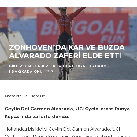
ZONHOVEN’DA KAR VE BUZDA
ALVARADO ZAFERI ELDE ETTI
BIKE PEDIA
·
HABERLER
·
4 OCAK 2026
·
0 YORUM
·
0
1 DAKIKADA OKU
·
Anasayfa
Haberler
Ceylin Del Carmen Alvarado, UCI Cyclo-cross Dünya
Kupası'nda zaferle döndü.
Hollandalı bisikletçi Ceylin Del Carmen Alvarado, UCI
Cyclo-cross Dünya Kupası’nın Zonhoven etabında, kar ve