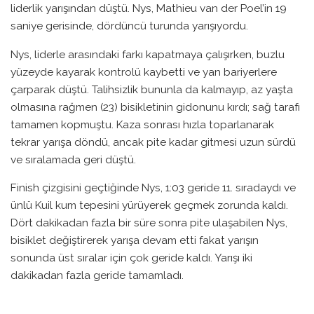
liderlik yarışından düştü. Nys, Mathieu van der Poel’in 19
saniye gerisinde, dördüncü turunda yarışıyordu.
Nys, liderle arasındaki farkı kapatmaya çalışırken, buzlu
yüzeyde kayarak kontrolü kaybetti ve yan bariyerlere
çarparak düştü. Talihsizlik bununla da kalmayıp, az yaşta
olmasına rağmen (23) bisikletinin gidonunu kırdı; sağ tarafı
tamamen kopmuştu. Kaza sonrası hızla toparlanarak
tekrar yarışa döndü, ancak pite kadar gitmesi uzun sürdü
ve sıralamada geri düştü.
Finish çizgisini geçtiğinde Nys, 1:03 geride 11. sıradaydı ve
ünlü Kuil kum tepesini yürüyerek geçmek zorunda kaldı.
Dört dakikadan fazla bir süre sonra pite ulaşabilen Nys,
bisiklet değiştirerek yarışa devam etti fakat yarışın
sonunda üst sıralar için çok geride kaldı. Yarışı iki
dakikadan fazla geride tamamladı.