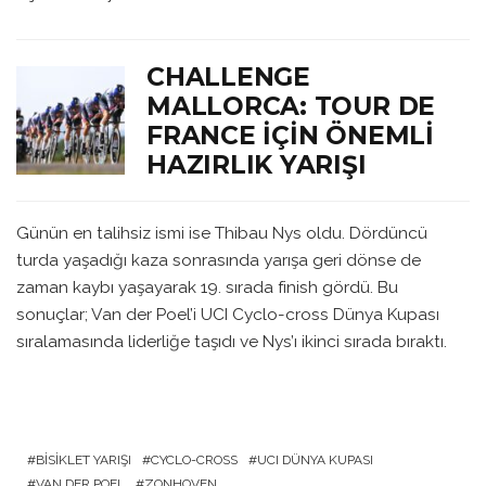
CHALLENGE
MALLORCA: TOUR DE
FRANCE IÇIN ÖNEMLI
HAZIRLIK YARIŞI
Günün en talihsiz ismi ise Thibau Nys oldu. Dördüncü
turda yaşadığı kaza sonrasında yarışa geri dönse de
zaman kaybı yaşayarak 19. sırada finish gördü. Bu
sonuçlar; Van der Poel’i UCI Cyclo-cross Dünya Kupası
sıralamasında liderliğe taşıdı ve Nys’ı ikinci sırada bıraktı.
BISIKLET YARIŞI
CYCLO-CROSS
UCI DÜNYA KUPASI
VAN DER POEL
ZONHOVEN