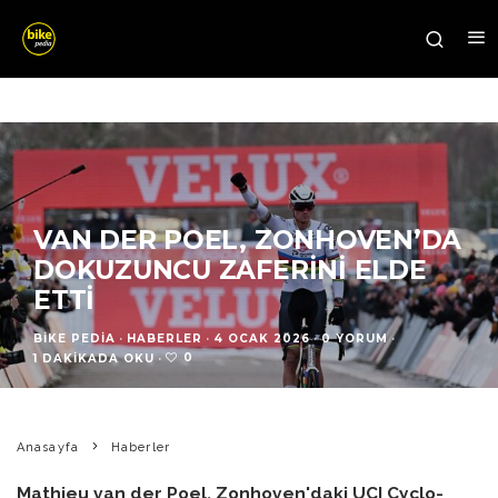
VAN DER POEL, ZONHOVEN’DA
DOKUZUNCU ZAFERINI ELDE
ETTI
BIKE PEDIA
·
HABERLER
·
4 OCAK 2026
·
0 YORUM
·
0
1 DAKIKADA OKU
·
Anasayfa
Haberler
Mathieu van der Poel, Zonhoven'daki UCI Cyclo-