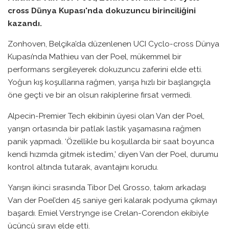
cross Dünya Kupası'nda dokuzuncu birinciliğini
kazandı.
Zonhoven, Belçika’da düzenlenen UCI Cyclo-cross Dünya
Kupası’nda Mathieu van der Poel, mükemmel bir
performans sergileyerek dokuzuncu zaferini elde etti.
Yoğun kış koşullarına rağmen, yarışa hızlı bir başlangıçla
öne geçti ve bir an olsun rakiplerine fırsat vermedi.
Alpecin-Premier Tech ekibinin üyesi olan Van der Poel,
yarışın ortasında bir patlak lastik yaşamasına rağmen
panik yapmadı. ‘Özellikle bu koşullarda bir saat boyunca
kendi hızımda gitmek istedim,’ diyen Van der Poel, durumu
kontrol altında tutarak, avantajını korudu.
Yarışın ikinci sırasında Tibor Del Grosso, takım arkadaşı
Van der Poel’den 45 saniye geri kalarak podyuma çıkmayı
başardı. Emiel Verstrynge ise Crelan-Corendon ekibiyle
üçüncü sırayı elde etti.