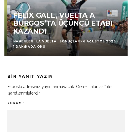
FELIX GALL, VUELTA A
BURGOS’TA ÜÇÜNCÜ ETABI
KAZANDI
HABERLER
LA VUELTA
SONUÇLAR
·
6 AĞUSTOS 2026
·
1 DAKIKADA OKU
BIR YANIT YAZIN
E-posta adresiniz yayınlanmayacak.
Gerekli alanlar
*
ile
işaretlenmişlerdir
YORUM
*