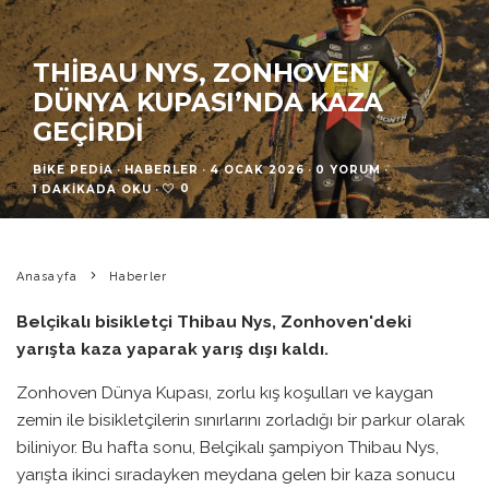
THIBAU NYS, ZONHOVEN
DÜNYA KUPASI’NDA KAZA
GEÇIRDI
BIKE PEDIA
·
HABERLER
·
4 OCAK 2026
·
0 YORUM
·
0
1 DAKIKADA OKU
·
Anasayfa
Haberler
Belçikalı bisikletçi Thibau Nys, Zonhoven'deki
yarışta kaza yaparak yarış dışı kaldı.
Zonhoven Dünya Kupası, zorlu kış koşulları ve kaygan
zemin ile bisikletçilerin sınırlarını zorladığı bir parkur olarak
biliniyor. Bu hafta sonu, Belçikalı şampiyon Thibau Nys,
yarışta ikinci sıradayken meydana gelen bir kaza sonucu