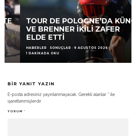
TOUR DE POLOGNE’DA KÜNG
VE BRENNER İKILI ZAFER
ELDE ETTI
HABERLER
SONUÇLAR
·
9 AĞUSTOS 2026
·
1 DAKIKADA OKU
BIR YANIT YAZIN
E-posta adresiniz yayınlanmayacak.
Gerekli alanlar
*
ile
işaretlenmişlerdir
YORUM
*