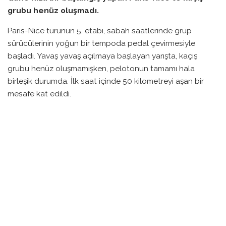
grubu henüz oluşmadı.
Paris-Nice turunun 5. etabı, sabah saatlerinde grup
sürücülerinin yoğun bir tempoda pedal çevirmesiyle
başladı. Yavaş yavaş açılmaya başlayan yarışta, kaçış
grubu henüz oluşmamışken, pelotonun tamamı hala
birleşik durumda. İlk saat içinde 50 kilometreyi aşan bir
mesafe kat edildi.
Jonas Vingegaard, bu etaba önde başlamanın avantajıyla
dikkat çekiyor. Dünün oldukça zorlu koşullarının ardından
daha şık bir giyimde yer alan Vingegaard, bugün liderlik
mücadelesini sürdürürken dikkatleri üzerine çekiyor.
Ancak, bu yarışta sadece birkaç sürücü öne çıkmaya
çalıştı.
Aynı zamanda, yanlarında yeterince destek olmadan kaçış
denemeleri yapan sürücüler, grubu geride bırakmanın
zorluklarıyla karşı karşıya kalıyor. Takım arkadaşlarının