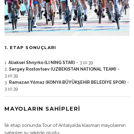
1. ETAP SONUÇLARI
Aliaksei Shnyrko (LI NING STAR)
– 3:10:39
Sergey Rostovtsev (UZBEKISTAN NATIONAL TEAM)
–
3:10:39
Ramazan Yılmaz (KONYA BÜYÜKŞEHİR BELEDİYE SPOR)
–
3:10:39
MAYOLARIN SAHIPLERI
İlk etap sonunda Tour of Antalya’da klasman mayolarının
sahipleri şu şekilde oluştu: