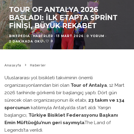
TOUR OF ANTALYA 2026
BAŞLADI: İLK ETAPTA SPRINT
FINIŞI, BÜYÜK REKABET
BIKEPEDIA
·
HABERLER
·
13 MART 2026
·
0 YORUM
·
0
2 DAKIKADA OKU
·
Anasayfa
Haberler
Uluslararası yol bisikleti takviminin önemli
organizasyonlarından biri olan
Tour of Antalya
, 12 Mart
2026 tarihinde görkemli bir başlangıç yaptı. Dört gün
sürecek olan organizasyonun ilk etabı,
23 takım ve 134
sporcunun
katılımıyla Antalya’da start aldı. Yarışın
başlangıcı,
Türkiye Bisiklet Federasyonu Başkanı
Emin Müftüoğlu’nun geri sayımıyla
The Land of
Legends’ta verildi.