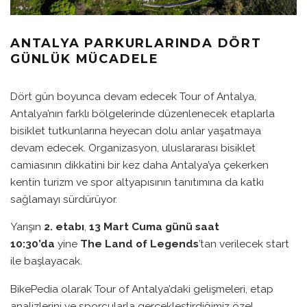
ANTALYA PARKURLARINDA DÖRT
GÜNLÜK MÜCADELE
Dört gün boyunca devam edecek Tour of Antalya,
Antalya’nın farklı bölgelerinde düzenlenecek etaplarla
bisiklet tutkunlarına heyecan dolu anlar yaşatmaya
devam edecek. Organizasyon, uluslararası bisiklet
camiasının dikkatini bir kez daha Antalya’ya çekerken
kentin turizm ve spor altyapısının tanıtımına da katkı
sağlamayı sürdürüyor.
Yarışın
2. etabı
,
13 Mart Cuma günü saat
10:30’da
yine
The Land of Legends
’tan verilecek start
ile başlayacak.
BikePedia olarak Tour of Antalya’daki gelişmeleri, etap
analizlerini ve sporcularla gerçekleştirdiğimiz özel