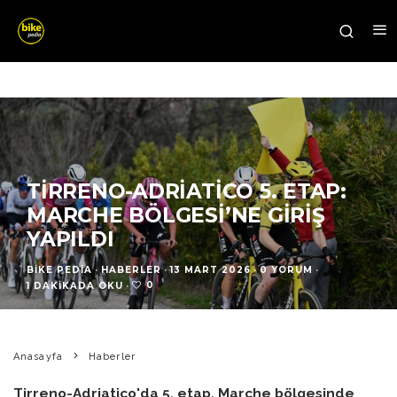
TIRRENO-ADRIATICO 5. ETAP:
MARCHE BÖLGESI’NE GIRIŞ
YAPILDI
BIKE PEDIA
·
HABERLER
·
13 MART 2026
·
0 YORUM
·
0
1 DAKIKADA OKU
·
Anasayfa
Haberler
Tirreno-Adriatico'da 5. etap, Marche bölgesinde