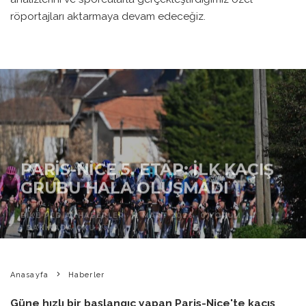
röportajları aktarmaya devam edeceğiz.
PARIS-NICE 5. ETAP: İLK KAÇIŞ
GRUBU HALA OLUŞMADI
BIKE PEDIA
·
HABERLER
·
12 MART 2026
·
0 YORUM
·
0
1 DAKIKADA OKU
·
Anasayfa
Haberler
Güne hızlı bir başlangıç yapan Paris-Nice'te kaçış