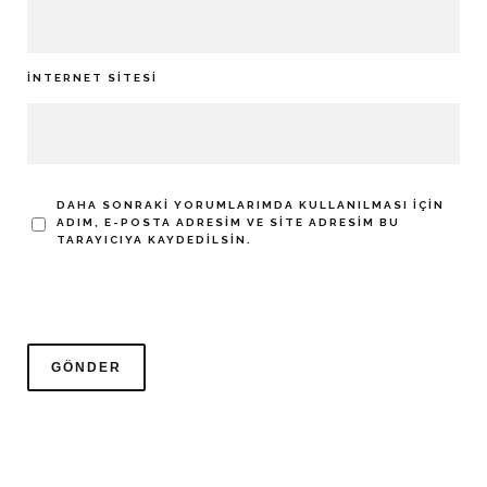
İNTERNET SITESI
DAHA SONRAKI YORUMLARIMDA KULLANILMASI IÇIN
ADIM, E-POSTA ADRESIM VE SITE ADRESIM BU
TARAYICIYA KAYDEDILSIN.
KIKO GALVÁN: HATALARIMIN
BEDELINI ÖDEDIM
BIKE PEDIA
·
HABERLER
·
24 ARALIK 2025
·
0 YORUM
·
0
1 DAKIKADA OKU
·