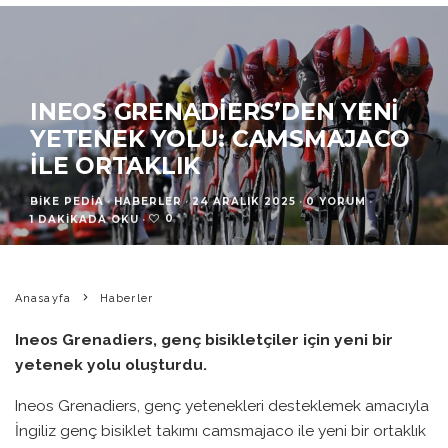
INEOS GRENADIERS’DEN YENI
YETENEK YOLU: CAMSMAJACO
ILE ORTAKLIK
BIKE PEDIA
·
HABERLER
·
24 ARALIK 2025
·
0 YORUM
·
0
1 DAKIKADA OKU
·
Anasayfa
Haberler
Ineos Grenadiers, genç bisikletçiler için yeni bir
yetenek yolu oluşturdu.
Ineos Grenadiers, genç yetenekleri desteklemek amacıyla
İngiliz genç bisiklet takımı camsmajaco ile yeni bir ortaklık