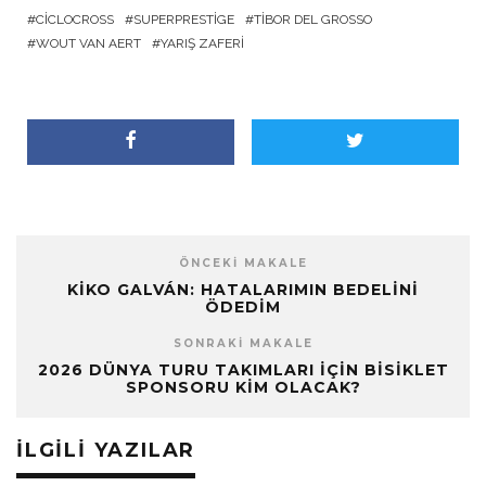
CICLOCROSS
SUPERPRESTIGE
TIBOR DEL GROSSO
WOUT VAN AERT
YARIŞ ZAFERI
ÖNCEKI MAKALE
KIKO GALVÁN: HATALARIMIN BEDELINI
ÖDEDIM
SONRAKI MAKALE
2026 DÜNYA TURU TAKIMLARI IÇIN BISIKLET
SPONSORU KIM OLACAK?
İLGILI YAZILAR