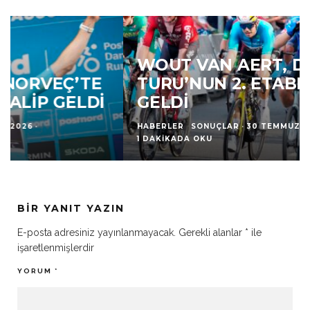
WOUT VAN AERT, DANIMARKA
TURU’NUN 2. ETABINDA GALIP
GELDI
HABERLER
SONUÇLAR
·
30 TEMMUZ 2026
·
1 DAKIKADA OKU
BIR YANIT YAZIN
E-posta adresiniz yayınlanmayacak.
Gerekli alanlar
*
ile
işaretlenmişlerdir
YORUM
*