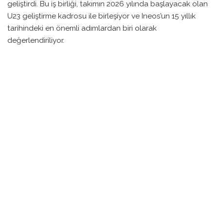
geliştirdi. Bu iş birliği, takımın 2026 yılında başlayacak olan
U23 geliştirme kadrosu ile birleşiyor ve Ineos’un 15 yıllık
tarihindeki en önemli adımlardan biri olarak
değerlendiriliyor.
Camsmajaco, iki ayrı genç erkek ve kadın bisiklet takımının
birleşimi ile oluştu. Bu takımın öncülerinden biri Tom
Pidcock’un babası Giles Pidcock. Tom Pidcock, bisiklet
kariyerine bu takımda başladı ve genç yaşta önemli
başarılar elde etti.
Ineos Grenadiers’in resmi açıklamasına göre, bu iyileştirme
genç İngiliz bisikletçiler için daha iyi bir gelişim yolu
sunmayı hedefliyor. Ineos Grenadiers Racing Academy,
yetenekli sporculara koçluk, eğitim ve gelişim desteği
sağlayarak destek haline gelecek.
Ineos Grenadiers yöneticisi Geraint Thomas, bu ortaklığın
genç yetenekler için önemli olduğunu vurguladı. Gençler,