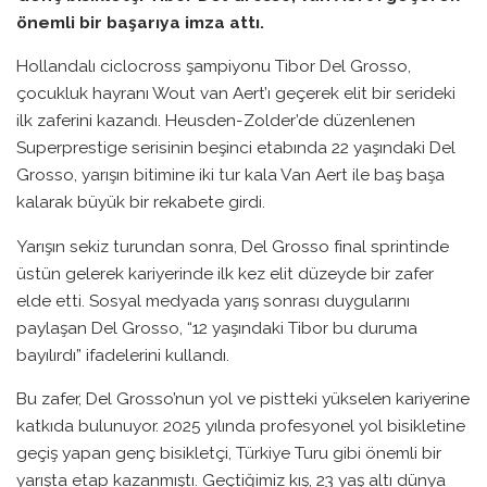
önemli bir başarıya imza attı.
Hollandalı ciclocross şampiyonu Tibor Del Grosso,
çocukluk hayranı Wout van Aert’ı geçerek elit bir serideki
ilk zaferini kazandı. Heusden-Zolder’de düzenlenen
Superprestige serisinin beşinci etabında 22 yaşındaki Del
Grosso, yarışın bitimine iki tur kala Van Aert ile baş başa
kalarak büyük bir rekabete girdi.
Yarışın sekiz turundan sonra, Del Grosso final sprintinde
üstün gelerek kariyerinde ilk kez elit düzeyde bir zafer
elde etti. Sosyal medyada yarış sonrası duygularını
paylaşan Del Grosso, “12 yaşındaki Tibor bu duruma
bayılırdı” ifadelerini kullandı.
Bu zafer, Del Grosso’nun yol ve pistteki yükselen kariyerine
katkıda bulunuyor. 2025 yılında profesyonel yol bisikletine
geçiş yapan genç bisikletçi, Türkiye Turu gibi önemli bir
yarışta etap kazanmıştı. Geçtiğimiz kış, 23 yaş altı dünya