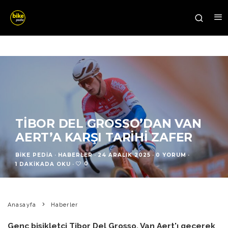
TIBOR DEL GROSSO’DAN VAN
AERT’A KARŞI TARIHI ZAFER
BIKE PEDIA
·
HABERLER
·
24 ARALIK 2025
·
0 YORUM
·
0
1 DAKIKADA OKU
·
Anasayfa
Haberler
Genç bisikletçi Tibor Del Grosso, Van Aert'ı geçerek