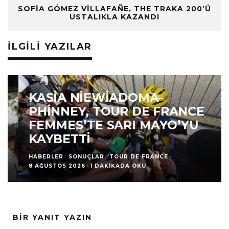
SOFIA GÓMEZ VILLAFAÑE, THE TRAKA 200’Ü
USTALIKLA KAZANDI
İLGILI YAZILAR
KASIA NIEWIADOMA-
PHINNEY, TOUR DE FRANCE
FEMMES’TE SARI MAYO’YU
KAYBETTI
HABERLER
SONUÇLAR
TOUR DE FRANCE
·
8 AĞUSTOS 2026
·
1 DAKIKADA OKU
BIR YANIT YAZIN