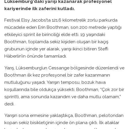
Lüksemburg'daki yarışı kazanarak profesyonel
kariyerinde ilk zaferini kutladı.
Festival Elsy Jacobs’ta 121.6 kilometrelik zorlu parkurda
mücadele eden Erin Boothman, son 200 metrede yaptığı
etkileyici sprint ile birinciliği elde etti. 19 yaşındaki
Boothman, toplamda sekiz kişiden oluşan bir kaçış
grubunun içinde yer alarak, yarışı ikinci bitiren Steffi
Häberlin’in önünde tamamladı.
Yarış, Lüksemburg’un Cessange bölgesinde düzenlendi ve
Boothman ilk kez profesyonel bir zafer kazanmanın
mutluluğunu yaşadı. Yarışın temposu, bozuk hava
koşullarında bile oldukça yüksekti. Boothman, “Çok zor bir
sprintti, ama sonunda kazandım ve daha mutlu olamam,”
dedi.
Yarışın sona ermesine yaklaştıkça, Boothman, pelotondan
kopan sekiz bisikletçinin içinde ön plana çıktı. İlk ataklar