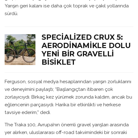
Yarışın geri kalanı ise daha çok toprak ve çakıl yollarında
sürdü.
SPECIALIZED CRUX 5:
AERODINAMIKLE DOLU
YENI BIR GRAVELLI
BISIKLET
Ferguson, sosyal medya hesaplarından yarışın zorluklarını
ve deneyimini paylaştı; “Başlangıçtan itibaren çok
zorlayıcıydı. Birkaç kez yürümek zorunda kaldım, ancak bu
eğlencenin parçasıydı. Harika bir etkinlikti ve herkese
tavsiye ederim,” dedi.
The Traka 100, Avrupa’nın önemli gravel yarışları arasında
yer alırken, uluslararası off-road takvimindeki bir sonraki