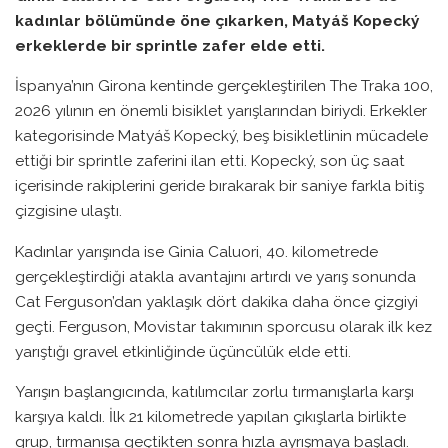
kadınlar bölümünde öne çıkarken, Matyáš Kopecký
erkeklerde bir sprintle zafer elde etti.
İspanya’nın Girona kentinde gerçekleştirilen The Traka 100,
2026 yılının en önemli bisiklet yarışlarından biriydi. Erkekler
kategorisinde Matyáš Kopecký, beş bisikletlinin mücadele
ettiği bir sprintle zaferini ilan etti. Kopecký, son üç saat
içerisinde rakiplerini geride bırakarak bir saniye farkla bitiş
çizgisine ulaştı.
Kadınlar yarışında ise Ginia Caluori, 40. kilometrede
gerçekleştirdiği atakla avantajını artırdı ve yarış sonunda
Cat Ferguson’dan yaklaşık dört dakika daha önce çizgiyi
geçti. Ferguson, Movistar takımının sporcusu olarak ilk kez
yarıştığı gravel etkinliğinde üçüncülük elde etti.
Yarışın başlangıcında, katılımcılar zorlu tırmanışlarla karşı
karşıya kaldı. İlk 21 kilometrede yapılan çıkışlarla birlikte
grup, tırmanışa geçtikten sonra hızla ayrışmaya başladı.