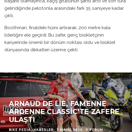
başarılı olamayınca, kaçış grubunun şansı arttı ve son tura
gelindiğinde pelotonla arasındaki fark 35 saniyeye kadar
çıktı.
Boothman, finaldeki hızını artırarak, 200 metre kala
liderliğini ele geçirdi. Bu zafer, genç bisikletçinin
kariyerinde önemli bir dönüm noktası oldu ve bisiklet
dünyasında dikkatleri üzerine çekti.
ARNAUD DE LIE, FAMENNE
ARDENNE CLASSIC’TE ZAFERE
ULAŞTI
BIKE PEDIA
·
HABERLER
·
3 MAYIS 2026
·
0 YORUM
·