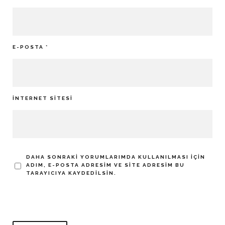
E-POSTA
*
İNTERNET SITESI
DAHA SONRAKI YORUMLARIMDA KULLANILMASI IÇIN
ADIM, E-POSTA ADRESIM VE SITE ADRESIM BU
TARAYICIYA KAYDEDILSIN.