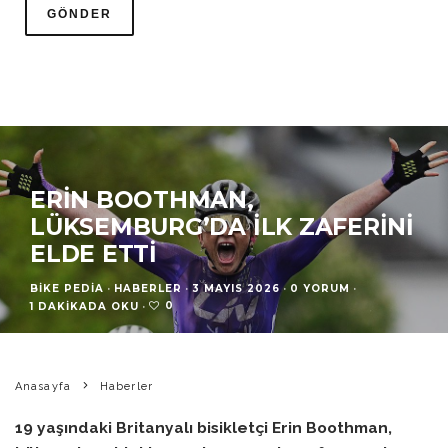
ERIN BOOTHMAN,
LÜKSEMBURG’DA İLK ZAFERINI
ELDE ETTI
BIKE PEDIA
·
HABERLER
·
3 MAYIS 2026
·
0 YORUM
·
0
1 DAKIKADA OKU
·
Anasayfa
Haberler
19 yaşındaki Britanyalı bisikletçi Erin Boothman,