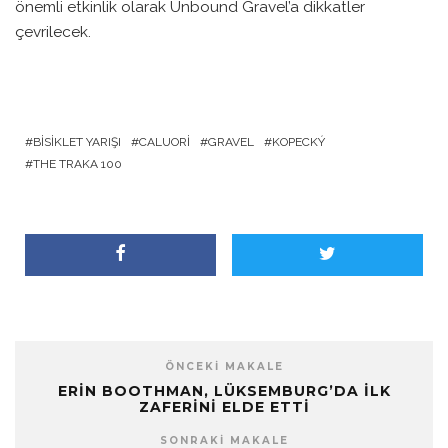
önemli etkinlik olarak Unbound Gravel’a dikkatler
çevrilecek.
BISIKLET YARIŞI
CALUORI
GRAVEL
KOPECKÝ
THE TRAKA 100
ÖNCEKI MAKALE
ERIN BOOTHMAN, LÜKSEMBURG’DA İLK
ZAFERINI ELDE ETTI
SONRAKI MAKALE