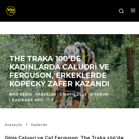
THE TRAKA 100’DE
KADINLARDA CALUORI VE
FERGUSON, ERKEKLERDE
KOPECKÝ ZAFER KAZANDI
BIKE PEDIA
·
HABERLER
·
3 MAYIS 2026
·
0 YORUM
·
0
1 DAKIKADA OKU
·
Anasayfa
Haberler
Ginia Caluori ve Cat Ferguson, The Traka 100'de