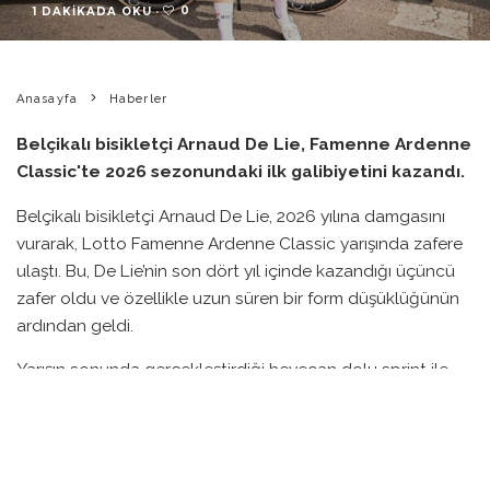
0
1 DAKIKADA OKU
·
Anasayfa
Haberler
Belçikalı bisikletçi Arnaud De Lie, Famenne Ardenne
Classic'te 2026 sezonundaki ilk galibiyetini kazandı.
Belçikalı bisikletçi Arnaud De Lie, 2026 yılına damgasını
vurarak, Lotto Famenne Ardenne Classic yarışında zafere
ulaştı. Bu, De Lie’nin son dört yıl içinde kazandığı üçüncü
zafer oldu ve özellikle uzun süren bir form düşüklüğünün
ardından geldi.
Yarışın sonunda gerçekleştirdiği heyecan dolu sprint ile
rakiplerini geride bırakan 24 yaşındaki sporcu, Jens
Verbrugghe’nin (NSN Development) arkasında ikinci olarak
finiş çizgisine gelen Matteo Moschetti’nin (Pinarello-
Q36.5) önünde, güçlü bir performans sergiledi.