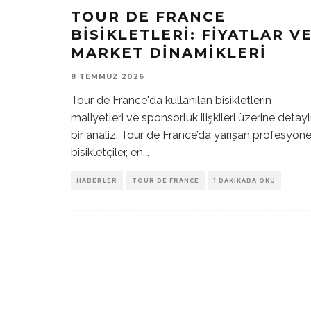
TOUR DE FRANCE
BISIKLETLERI: FIYATLAR V
MARKET DINAMIKLERI
8 TEMMUZ 2026
Tour de France'da kullanılan bisikletlerin
maliyetleri ve sponsorluk ilişkileri üzerine detayl
bir analiz. Tour de France’da yarışan profesyone
bisikletçiler, en
...
HABERLER
TOUR DE FRANCE
1 DAKIKADA OKU