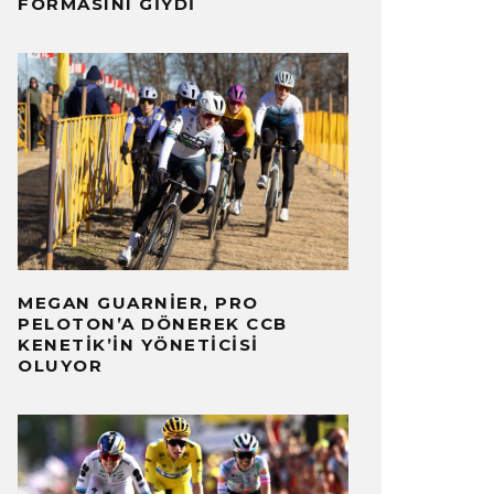
FORMASINI GIYDI
MEGAN GUARNIER, PRO
PELOTON’A DÖNEREK CCB
KENETIK’IN YÖNETICISI
OLUYOR