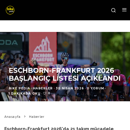
ESCHBORN-FRANKFURT 2026
BAŞLANGIÇ LISTESI AÇIKLANDI
BIKE PEDIA
·
HABERLER
·
30 NISAN 2026
·
0 YORUM
·
0
1 DAKIKADA OKU
·
Anasayfa
Haberler
Eschborn-Frankfurt 2026'da 21 takım mücadele