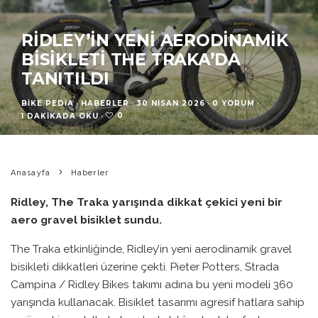
RIDLEY’IN YENI AERODINAMIK
BISIKLETI THE TRAKA’DA
TANITILDI
BIKE PEDIA
·
HABERLER
·
30 NISAN 2026
·
0 YORUM
·
0
1 DAKIKADA OKU
·
Anasayfa
Haberler
Ridley, The Traka yarışında dikkat çekici yeni bir
aero gravel bisiklet sundu.
The Traka etkinliğinde, Ridley’in yeni aerodinamik gravel
bisikleti dikkatleri üzerine çekti. Pieter Potters, Strada
Campina / Ridley Bikes takımı adına bu yeni modeli 360
yarışında kullanacak. Bisiklet tasarımı agresif hatlara sahip