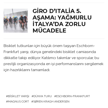
GIRO D’ITALIA 5.
AŞAMA: YAĞMURLU
İTALYA’DA ZORLU
MÜCADELE
Bisiklet tutkunları için büyük önem taşıyan Eschborn-
Frankfurt yarışı, dünya genelindeki bisiklet camiasında
dikkatle takip ediliyor. Katılımcı takımlar ve sporcular, bu
prestijli organizasyonda en iyi performanslarını sergilemek
için hazırlıklarını tamamladı.
BISIKLET YARIŞI
DÜNYA TURU
ESCHBORN-FRANKFURT
MAGNUS CORT
SØREN KRAGH ANDERSEN