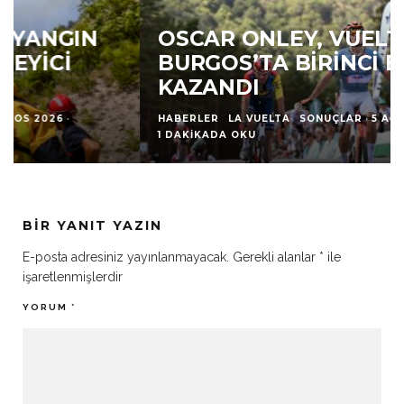
OSCAR ONLEY, VUELTA A
BURGOS’TA BIRINCI ETABI
KAZANDI
HABERLER
LA VUELTA
SONUÇLAR
·
5 AĞUSTOS 2026
·
1 DAKIKADA OKU
BIR YANIT YAZIN
E-posta adresiniz yayınlanmayacak.
Gerekli alanlar
*
ile
işaretlenmişlerdir
YORUM
*