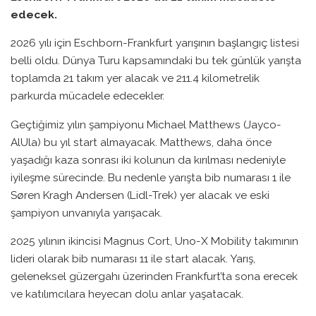
edecek.
2026 yılı için Eschborn-Frankfurt yarışının başlangıç listesi
belli oldu. Dünya Turu kapsamındaki bu tek günlük yarışta
toplamda 21 takım yer alacak ve 211.4 kilometrelik
parkurda mücadele edecekler.
Geçtiğimiz yılın şampiyonu Michael Matthews (Jayco-
AlUla) bu yıl start almayacak. Matthews, daha önce
yaşadığı kaza sonrası iki kolunun da kırılması nedeniyle
iyileşme sürecinde. Bu nedenle yarışta bib numarası 1 ile
Søren Kragh Andersen (Lidl-Trek) yer alacak ve eski
şampiyon unvanıyla yarışacak.
2025 yılının ikincisi Magnus Cort, Uno-X Mobility takımının
lideri olarak bib numarası 11 ile start alacak. Yarış,
geleneksel güzergahı üzerinden Frankfurt’ta sona erecek
ve katılımcılara heyecan dolu anlar yaşatacak.