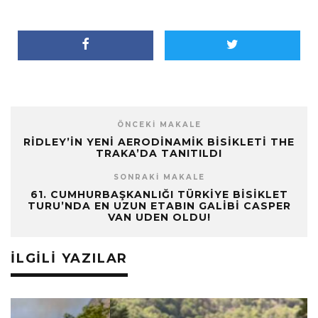
ÖNCEKI MAKALE
RIDLEY’IN YENI AERODINAMIK BISIKLETI THE
TRAKA’DA TANITILDI
SONRAKI MAKALE
61. CUMHURBAŞKANLIĞI TÜRKIYE BISIKLET
TURU’NDA EN UZUN ETABIN GALIBI CASPER
VAN UDEN OLDU!
İLGILI YAZILAR