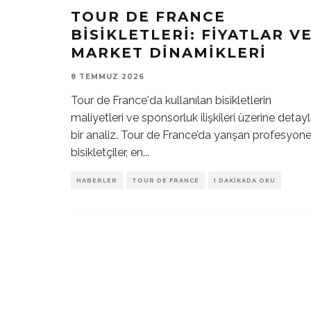
TOUR DE FRANCE
BISIKLETLERI: FIYATLAR V
MARKET DINAMIKLERI
8 TEMMUZ 2026
Tour de France'da kullanılan bisikletlerin
maliyetleri ve sponsorluk ilişkileri üzerine detayl
bir analiz. Tour de France’da yarışan profesyone
bisikletçiler, en
...
HABERLER
TOUR DE FRANCE
1 DAKIKADA OKU