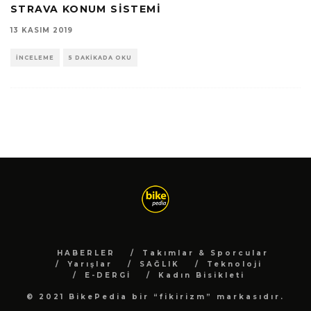
STRAVA KONUM SISTEMI
13 KASIM 2019
İNCELEME
5 DAKIKADA OKU
HABERLER
Takımlar & Sporcular
Yarışlar
SAĞLIK
Teknoloji
E-DERGİ
Kadın Bisikleti
© 2021 BikePedia bir “fikirizm” markasıdır.