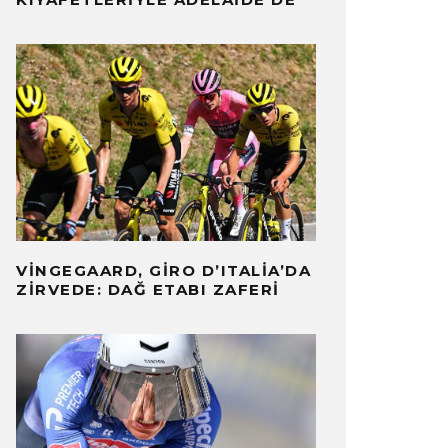
VINGEGAARD, GIRO D’ITALIA’DA
ZIRVEDE: DAĞ ETABI ZAFERI