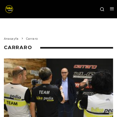
Anasayfa
Carraro
CARRARO