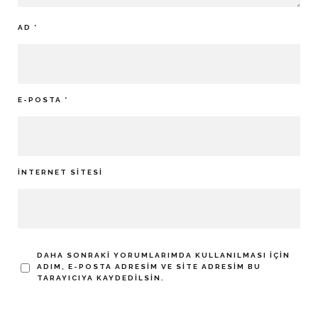
AD
*
E-POSTA
*
İNTERNET SITESI
DAHA SONRAKI YORUMLARIMDA KULLANILMASI IÇIN
ADIM, E-POSTA ADRESIM VE SITE ADRESIM BU
TARAYICIYA KAYDEDILSIN.