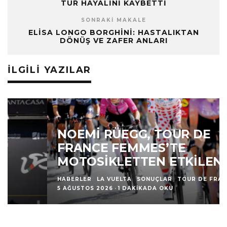
TUR HAYALINI KAYBETTI
SONRAKI MAKALE
ELISA LONGO BORGHINI: HASTALIKTAN
DÖNÜŞ VE ZAFER ANLARI
İLGILI YAZILAR
NOEMI RÜEGG, TOUR DE
FRANCE FEMMES’TE
MOTOSIKLETTEN ETKILENDI
HABERLER
LA VUELTA
SONUÇLAR
TOUR DE FRANCE
·
5 AĞUSTOS 2026
·
1 DAKIKADA OKU