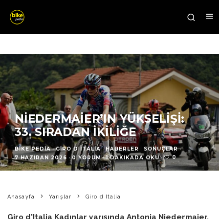
NIEDERMAIER’IN YÜKSELIŞI:
33. SIRADAN İKILIĞE
BIKE PEDIA
·
GIRO D ITALIA
HABERLER
SONUÇLAR
·
0
7 HAZIRAN 2026
·
0 YORUM
·
1 DAKIKADA OKU
·
Anasayfa
Yarışlar
Giro d Italia
Giro d'Italia Kadınlar yarışında Antonia Niedermaier,