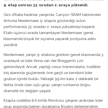
9. etap sonrası 33. sıradan 2. sıraya yükseldi.
Giro d’Italia Kadınlar yarışında, Canyon-SRAM takımından
Antonia Niedermaier, 9. etapta gösterdiği üstün
performansla 33. sıradan 2. sıraya yükselmeyi başardı.
Etabı üçüncü sırada tamamlayan Niedermaier, genel
klasmanda büyük bir sıçrama yaparak podyuma adını
yazdırdı.
Niedermaier, yarışın 9. etabına girerken genel klasmanda 3.
sıradaydı ve lider Anna van der Breggen’in 1:20
gerisindeydi. Ancak, yaptığı cesur manevralarla, özellikle
iniş alanında güçlenerek öne geçti ve kendisini lider
grubun içinde buldu. Yaklaşık 99 km kala, 2 dakikalık bir
farkla önde olan üçlü grup, yarışın sonlarına doğru
dramatik bir değişim yaşadı.
Etapta özellikle 8.6 km’lik Montoso çıkışının ardından lider
grup arasında beliren duraklama fırsatını değerlendiren