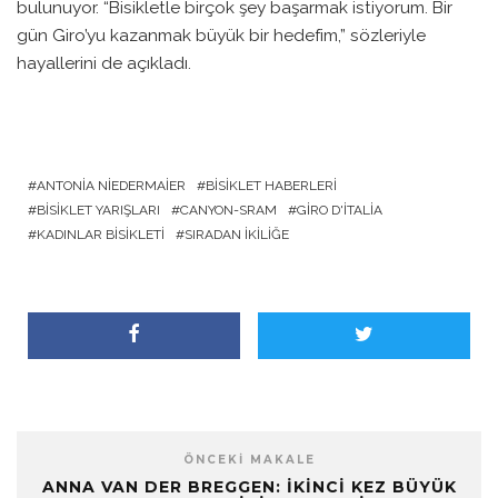
bulunuyor. “Bisikletle birçok şey başarmak istiyorum. Bir
gün Giro’yu kazanmak büyük bir hedefim,” sözleriyle
hayallerini de açıkladı.
ANTONIA NIEDERMAIER
BISIKLET HABERLERI
BISIKLET YARIŞLARI
CANYON-SRAM
GIRO D'ITALIA
KADINLAR BISIKLETI
SIRADAN İKILIĞE
ÖNCEKI MAKALE
ANNA VAN DER BREGGEN: İKINCI KEZ BÜYÜK