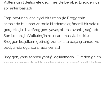
Vollering’in liderliği ele geçirmesiyle beraber, Breggen için
zor anlar başladı.
Etap boyunca, etkileyici bir tırmanışla Breggen’in
arkasında bulunan Antonia Niedermaier, önemli bir saldırı
gerçekleştirdi ve Breggen’i yavaşlatarak avantaj sağladı.
Son tırmanışta Vollering’in hızını artırmasıyla birlikte,
Breggen koşulların getirdiği zorluklarla başa çıkamadı ve
podyumda üçüncü sırada yer aldı.
Breggen, yarış sonrası yaptığı açıklamada, “Elimden gelen
her şeyi yaptım, fakat bu sefer yeterli olmadı” dedi. Üç kez
Giro şampiyonu olan Breggen, son etapta bir süre takım
arkadaşsız mücadele etmek zorunda kaldığını ve bu
durumun kendisi için oldukça zorlayıcı olduğunu belirtti.
Hüseyin diyorum, “Bu hafta boyunca yaşananlar nedeniyle
gurur duyuyorum, yarışta savaşmayı başardım. Ancak bu
sonucun benim için üzücü olduğunu kabul ediyorum”