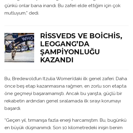
çünkü onlar bana inandı. Bu zaferi elde ettiğim için çok
mutluyum,” dedi.
RISSVEDS VE BOICHIS,
LEOGANG’DA
ŞAMPIYONLUĞU
KAZANDI
Bu, Bredewold’un Itzulia Women’daki ilk genel zaferi. Daha
önce beş etap kazanmasına rağmen, en zorlu son etapta
öne geçmeyi başaramamıştı. Ancak bu yarışta, güçlü bir
rekabetin ardından genel sıralamada ilk sırayı korumayı
başardı.
“Geçen yıl, tırmanışa fazla enerji harcamıştım. Bu, bugünkü
en büyük düşmanımdı. Son 10 kilometredeki inişin benim