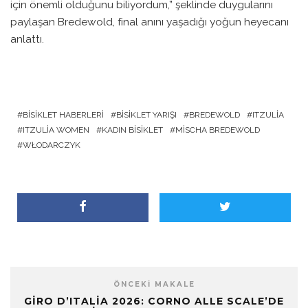
için önemli olduğunu biliyordum,” şeklinde duygularını
paylaşan Bredewold, final anını yaşadığı yoğun heyecanı
anlattı.
BISIKLET HABERLERI
BISIKLET YARIŞI
BREDEWOLD
ITZULIA
ITZULIA WOMEN
KADIN BISIKLET
MISCHA BREDEWOLD
WŁODARCZYK
ÖNCEKI MAKALE
GIRO D’ITALIA 2026: CORNO ALLE SCALE’DE