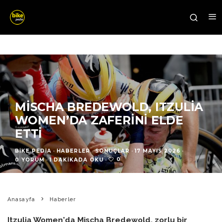
MISCHA BREDEWOLD, ITZULIA
WOMEN’DA ZAFERINI ELDE
ETTI
BIKE PEDIA
·
HABERLER
SONUÇLAR
·
17 MAYIS 2026
·
0
0 YORUM
·
1 DAKIKADA OKU
·
Anasayfa
Haberler
Itzulia Women'da Mischa Bredewold, zorlu bir