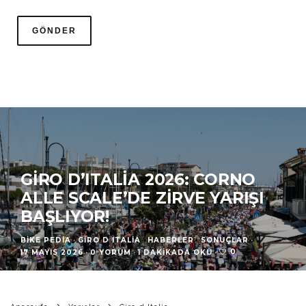
GIRO D’ITALIA 2026: CORNO
ALLE SCALE’DE ZIRVE YARIŞI
BAŞLIYOR!
BIKE PEDIA
·
GIRO D ITALIA
HABERLER
SONUÇLAR
·
0
17 MAYIS 2026
·
0 YORUM
·
1 DAKIKADA OKU
·