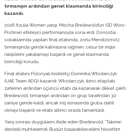
tırmanışın ardından genel klasmanda birinciliği
kazandı.
2026 Itzulia Women yarışı, Mischa Bredewold’un (SD Worx-
Protime) etkileyici performansıyla sona erdi. Donostia
sokaklarında yapılan final etabında, zorlu Mendizorrotz
tırmanışında geride kalmasına rağmen, cesur bir inişle
rakiplerini yakalamayı başardı ve genel klasmanda
birinciliği korudu.
Final etabını Polonyalı bisikletçi Dominika Włodarczyk
(UAE Team ADQ) kazandı. Włodarczyk, ikinci etaptaki
zaferinin ardından üçüncü etabı da kazanarak dikkat çekti.
Bredewold, tırmanışın ardından ön grup tarafından 30
saniye geride kaldı, ancak iniş esnasında gruba dahil
olmayı başardı ve etabı altıncı sırada tamamladı.
Yarış sonrası duygularını ifade eden Bredewold, “Takımın
desteği muhteşemdi. Bugün başarabileceğimi hissettim