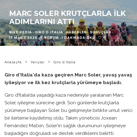
MARC SOLER KRUTÇLARLA İLK
ADIMLARINI ATTI
BIKE PEDIA
·
GIRO D ITALIA
HABERLER
SONUÇLAR
·
0
17 MAYIS 2026
·
0 YORUM
·
1 DAKIKADA OKU
·
Anasayfa
Yarışlar
Giro d Italia
Giro d'Italia'da kaza geçiren Marc Soler, yavaş yavaş
iyileşiyor ve ilk kez krutçlarla yürümeye başladı.
Giro d’Italia’da yaşadığı kaza nedeniyle yaralanan Marc
Soler, iyileşme sürecine girdi. Son günlerde krutçlarla
yürümeye başlayan Soler, bu gelişmeyle birlikte umut verici
bir ilerleme kaydetmiş oldu. Takım yöneticisi Joxean
Fernández Matxin, Soler’in sağlık durumunun iyileşmeye
başladığını doğruladı ve destek verdiklerini belirtti.