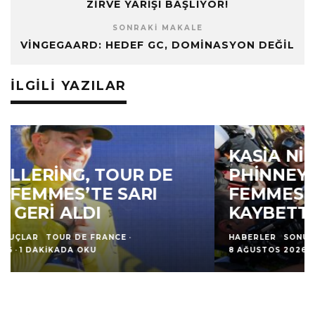
ZIRVE YARIŞI BAŞLIYOR!
SONRAKI MAKALE
VINGEGAARD: HEDEF GC, DOMINASYON DEĞIL
İLGILI YAZILAR
KASIA NIEWIADOMA-
PHINNEY, TOUR DE FRANCE
FEMMES’TE SARI MAYO’YU
KAYBETTI
HABERLER
SONUÇLAR
TOUR DE FRANCE
·
8 AĞUSTOS 2026
·
1 DAKIKADA OKU