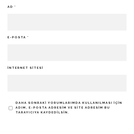
AD
*
E-POSTA
*
İNTERNET SITESI
DAHA SONRAKI YORUMLARIMDA KULLANILMASI IÇIN
ADIM, E-POSTA ADRESIM VE SITE ADRESIM BU
TARAYICIYA KAYDEDILSIN.