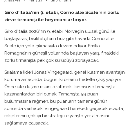
Anasayfa
Yarışlar
Giro d Italia
Giro d'Italia'nın 9. etabı, Corno alle Scale'nin zorlu
zirve tırmanışı ile heyecanı artırıyor.
Giro d’Italia 2026’nın 9. etabı, Norveç’in ulusal günü ile
başlayarak, bisikletçilerin buz gibi havada Corno alle
Scale için yola çıkmasıyla devam ediyor. Emilia
Romagna’nın güneşli yollarında başlayan yarış, finaldeki
zorlu tırmanışla pek çok sürücüyü zorlayacak.
Sıralama lideri Jonas Vingegaard, genel klasman avantajını
koruma amacında, bugün iki önemli hedefle çıkış yapıyor.
Öncelikle düşme riskini azaltmak, ikincisi ise tırmanışta
kazananlardan biri olmak. Tırmanışta 59 puan
bulunmasına rağmen, bu puanların tamamı günün
sonunda verilecek. Vingegaard hareketli geçecek etapta,
rakiplerinin çok iyi bir strateji ile yarışta yer almasını
sağlamaya çalışacak.