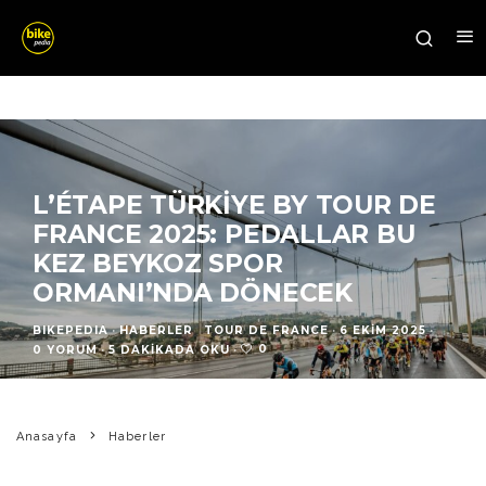
L’ÉTAPE TÜRKIYE BY TOUR DE
FRANCE 2025: PEDALLAR BU
KEZ BEYKOZ SPOR
ORMANI’NDA DÖNECEK
BIKEPEDIA
·
HABERLER
TOUR DE FRANCE
·
6 EKIM 2025
·
0
0 YORUM
·
5 DAKIKADA OKU
·
Anasayfa
Haberler