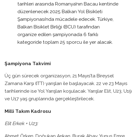
tarihleri arasında Romanya’nın Bacau kentinde
düzenlenecek 2025 Balkan Yol Bisikleti
Şampiyonası’nda mücadele edecek. Türkiye,
Balkan Bisiklet Birliği (BCU) tarafından
organize edilen şampiyonada 6 farklı
kategoride toplam 25 sporcu ile yer alacak.
Şampiyona Takvimi
Üç gün sürecek organizasyon, 21 Mayıs’ta Bireysel
Zamana Karşı (ITT) yarışları ile başlayacak. 22 ve 23 Mayıs
tarihlerinde ise Yol Yarışları koşulacak. Yarışlar Elit, U23, U19
ve U17 yaş gruplarında gerçekleştirilecek.
Milli Takım Kadrosu
Elit Erkek + U23:
Ahmet Örken, Doğukan Arıkan, Burak Abay, Yunus Emre