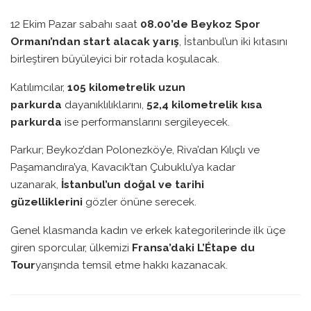
12 Ekim Pazar sabahı saat
08.00’de Beykoz Spor
Ormanı’ndan start alacak yarış
, İstanbul’un iki kıtasını
birleştiren büyüleyici bir rotada koşulacak.
Katılımcılar,
105 kilometrelik uzun
parkurda
dayanıklılıklarını,
52,4 kilometrelik kısa
parkurda
ise performanslarını sergileyecek.
Parkur; Beykoz’dan Polonezköy’e, Riva’dan Kılıçlı ve
Paşamandıra’ya, Kavacık’tan Çubuklu’ya kadar
uzanarak,
İstanbul’un doğal ve tarihi
güzelliklerini
gözler önüne serecek.
Genel klasmanda kadın ve erkek kategorilerinde ilk üçe
giren sporcular, ülkemizi
Fransa’daki L’Étape du
Tour
yarışında temsil etme hakkı kazanacak.