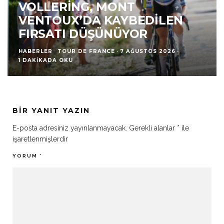
VOLLERING, MONT
VENTOUX’DA KAYBEDILEN
FIRSATI DÜŞÜNÜYOR
HABERLER
TOUR DE FRANCE
·
7 AĞUSTOS 2026
·
1 DAKIKADA OKU
BIR YANIT YAZIN
E-posta adresiniz yayınlanmayacak.
Gerekli alanlar
*
ile
işaretlenmişlerdir
YORUM
*