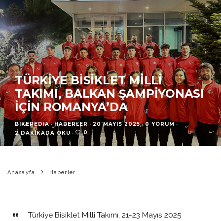
TÜRKIYE BISIKLET MILLI
TAKIMI, BALKAN ŞAMPIYONASI
İÇIN ROMANYA’DA
BIKEPEDIA
·
HABERLER
·
20 MAYIS 2025
·
0 YORUM
·
0
2 DAKIKADA OKU
·
Anasayfa
Haberler
Türkiye Bisiklet Milli Takımı, 21-23 Mayıs 2025