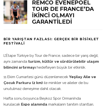
REMCO EVENEPOEL
TOUR DE FRANCE’DA
İKINCI OLMAYI
GARANTILEDI
BIR YARIŞTAN FAZLASI: GERÇEK BIR BISIKLET
FESTIVALI
L’Étape Türkiye by Tour de France, sadece bir yarış değil;
aynı zamanda
turizm, kültür ve sürdürülebilir ulaşım
bilincini artırmayı
hedefleyen büyük bir etkinlik.
11 Ekim Cumartesi günü düzenlenecek
Yeşilay Aile ve
Çocuk Parkuru (2 km)
ile minikler ve aileler de bu
unutulmaz deneyime dahil olacak.
Hafta sonu boyunca Beykoz Spor Ormanı’nda
kurulacak
Expo alanında
markaların tanıtım stantları,