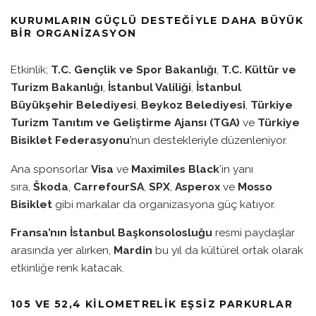
KURUMLARIN GÜÇLÜ DESTEĞIYLE DAHA BÜYÜK
BIR ORGANIZASYON
Etkinlik;
T.C. Gençlik ve Spor Bakanlığı
,
T.C. Kültür ve
Turizm Bakanlığı
,
İstanbul Valiliği
,
İstanbul
Büyükşehir Belediyesi
,
Beykoz Belediyesi
,
Türkiye
Turizm Tanıtım ve Geliştirme Ajansı (TGA)
ve
Türkiye
Bisiklet Federasyonu
’nun destekleriyle düzenleniyor.
Ana sponsorlar
Visa
ve
Maximiles Black
’in yanı
sıra,
Škoda
,
CarrefourSA
,
SPX
,
Asperox
ve
Mosso
Bisiklet
gibi markalar da organizasyona güç katıyor.
Fransa’nın İstanbul Başkonsolosluğu
resmi paydaşlar
arasında yer alırken,
Mardin
bu yıl da kültürel ortak olarak
etkinliğe renk katacak.
105 VE 52,4 KILOMETRELIK EŞSIZ PARKURLAR