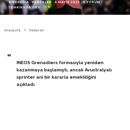
BIKEPEDIA
·
HABERLER
·
6 MAYIS 2025
·
0 YORUM
·
0
1 DAKIKADA OKU
·
Anasayfa
Haberler
INEOS Grenadiers formasıyla yeniden
kazanmaya başlamıştı, ancak Avustralyalı
sprinter ani bir kararla emekliliğini
açıkladı
Avustralyalı sprinter Caleb Ewan, profesyonel bisiklet
kariyerine aniden son verdi. 2025 sezonuna INEOS
Grenadiers ile başlayan ve sadece birkaç ay içinde iki
etap zaferi elde eden Ewan, Salı sabahı sosyal medya