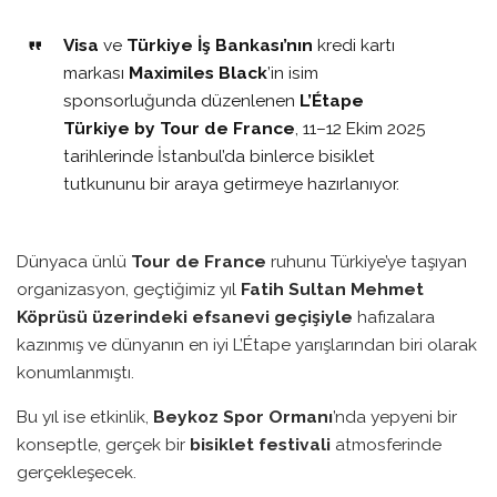
Visa
ve
Türkiye İş Bankası’nın
kredi kartı
markası
Maximiles Black
’in isim
sponsorluğunda düzenlenen
L’Étape
Türkiye by Tour de France
, 11–12 Ekim 2025
tarihlerinde İstanbul’da binlerce bisiklet
tutkununu bir araya getirmeye hazırlanıyor.
Dünyaca ünlü
Tour de France
ruhunu Türkiye’ye taşıyan
organizasyon, geçtiğimiz yıl
Fatih Sultan Mehmet
Köprüsü üzerindeki efsanevi geçişiyle
hafızalara
kazınmış ve dünyanın en iyi L’Étape yarışlarından biri olarak
konumlanmıştı.
Bu yıl ise etkinlik,
Beykoz Spor Ormanı
’nda yepyeni bir
konseptle, gerçek bir
bisiklet festivali
atmosferinde
gerçekleşecek.