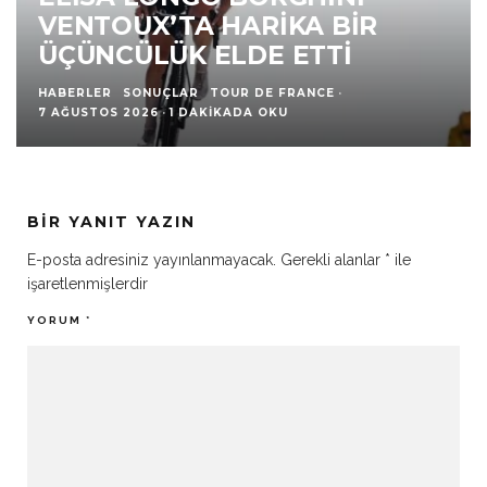
VENTOUX’TA HARIKA BIR
ÜÇÜNCÜLÜK ELDE ETTI
HABERLER
SONUÇLAR
TOUR DE FRANCE
·
7 AĞUSTOS 2026
·
1 DAKIKADA OKU
BIR YANIT YAZIN
E-posta adresiniz yayınlanmayacak.
Gerekli alanlar
*
ile
işaretlenmişlerdir
YORUM
*