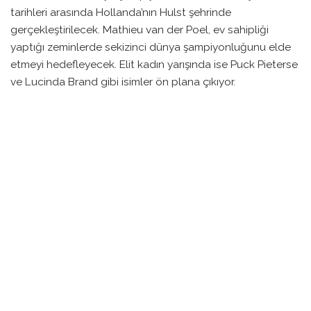
tarihleri arasında Hollanda’nın Hulst şehrinde
gerçekleştirilecek. Mathieu van der Poel, ev sahipliği
yaptığı zeminlerde sekizinci dünya şampiyonluğunu elde
etmeyi hedefleyecek. Elit kadın yarışında ise Puck Pieterse
ve Lucinda Brand gibi isimler ön plana çıkıyor.
30 Ocak Cuma günü Mixed Team Relay ile başlayacak
olan etkinlik, ardından çeşitli kategorilerde dev
mücadelelere ev sahipliği yapacak. Elit kadın yarışı 31
Ocak Cumartesi, elit erkek yarışı ise 1 Şubat Pazar günü
gerçekleştirilecek.
Uluslararası izleyici kitlesinin hepsine ulaşacak yayın
seçenekleri mevcut. TNT Sports ve FloBikes gibi
platformlar, Kuzey Amerika’daki izleyiciler için önemli
kanallar arasında yer alıyor. Ayrıca, UCI, YouTube üzerinden
ücretsiz bir canlı yayın imkanı sunacak.
Dünyanın dört bir yanından bisiklet tutkunları için