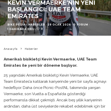
KEVIN VERMAERKE’NIN YENI
BAŞLANGICI: UAE TEAM
EMIRATES
BIKE PEDIA
·
HABERLER
·
29 OCAK 2026
·
0 YORUM
·
0
1 DAKIKADA OKU
·
Anasayfa
Haberler
Amerikalı bisikletçi Kevin Vermaerke, UAE Team
Emirates ile yeni bir döneme başlıyor.
25 yaşındaki Amerikalı bisikletçi Kevin Vermaerke, UAE
Team Emirates’a katılarak kariyerinde yeni bir sayfa açmayı
hedefliyor. Daha önce Picnic-PostNL takımında yarışan
Vermaerke, son Vuelta a España’da gösterdiği
performansla dikkat çekmişti. Ancak beş yıllık kariyerinin
ardından, daha üst seviyelerde rekabet edebilmek için bir