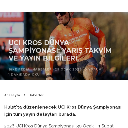
UCI KROS DÜNYA
ŞAMPIYONASI: YARIŞ TAKVIM
VE YAYIN BILGILERI
BIKE PEDIA
·
HABERLER
·
29 OCAK 2026
·
0 YORUM
·
0
1 DAKIKADA OKU
·
Anasayfa
Haberler
Hulst'ta düzenlenecek UCI Kros Dünya Şampiyonası
için tüm yayın detayları burada.
2026 UCI Kros Dünya Şampiyonası, 30 Ocak – 1 Şubat