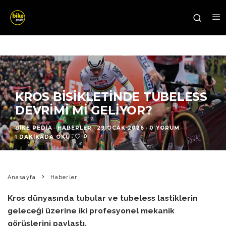
KROS BISIKLETINDE TUBELESS
DEVRIMI MI GELIYOR?
BIKE PEDIA
·
HABERLER
·
29 OCAK 2026
·
0 YORUM
·
0
1 DAKIKADA OKU
·
Anasayfa
Haberler
Kros dünyasında tubular ve tubeless lastiklerin
geleceği üzerine iki profesyonel mekanik
görüşlerini paylaştı.