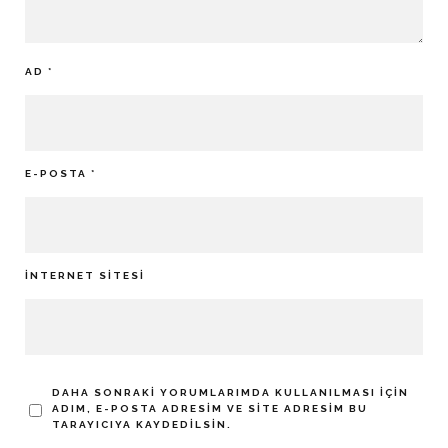
AD
*
E-POSTA
*
İNTERNET SITESI
DAHA SONRAKI YORUMLARIMDA KULLANILMASI IÇIN
ADIM, E-POSTA ADRESIM VE SITE ADRESIM BU
TARAYICIYA KAYDEDILSIN.