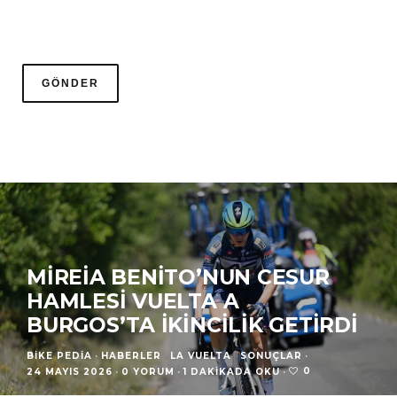
MIREIA BENITO’NUN CESUR
HAMLESI VUELTA A
BURGOS’TA İKINCILIK GETIRDI
BIKE PEDIA
·
HABERLER
LA VUELTA
SONUÇLAR
·
0
24 MAYIS 2026
·
0 YORUM
·
1 DAKIKADA OKU
·