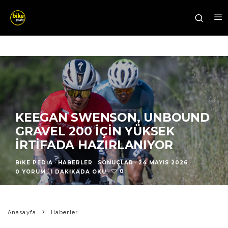
KEEGAN SWENSON, UNBOUND
GRAVEL 200 İÇIN YÜKSEK
İRTIFADA HAZIRLANIYOR
BIKE PEDIA
·
HABERLER
SONUÇLAR
·
24 MAYIS 2026
·
0
0 YORUM
·
1 DAKIKADA OKU
·
Anasayfa
Haberler