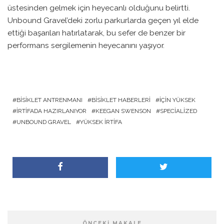
üstesinden gelmek için heyecanlı olduğunu belirtti.
Unbound Gravel’deki zorlu parkurlarda geçen yıl elde
ettiği başarıları hatırlatarak, bu sefer de benzer bir
performans sergilemenin heyecanını yaşıyor.
BISIKLET ANTRENMANI
BISIKLET HABERLERI
İÇIN YÜKSEK
İRTIFADA HAZIRLANIYOR
KEEGAN SWENSON
SPECIALIZED
UNBOUND GRAVEL
YÜKSEK İRTIFA
ÖNCEKI MAKALE