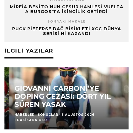
MIREIA BENITO’NUN CESUR HAMLESI VUELTA
A BURGOS’TA İKINCILIK GETIRDI
SONRAKI MAKALE
PUCK PIETERSE DAĞ BISIKLETI XCC DÜNYA
SERISI’NI KAZANDI
İLGILI YAZILAR
GIOVANNI CARBONI’YE
DOPING CEZASI: DÖRT YIL
SÜREN YASAK
HABERLER
SONUÇLAR
·
6 AĞUSTOS 2026
·
1 DAKIKADA OKU