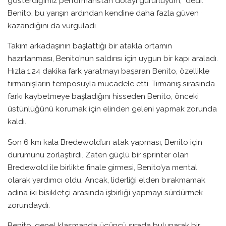
gösterdiğimiz performanstan dolayı gururluyum,” dedi.
Benito, bu yarışın ardından kendine daha fazla güven
kazandığını da vurguladı.
Takım arkadaşının başlattığı bir atakla ortamın
hazırlanması, Benito’nun saldırısı için uygun bir kapı araladı.
Hızla 1:24 dakika fark yaratmayı başaran Benito, özellikle
tırmanışların temposuyla mücadele etti. Tırmanış sırasında
farkı kaybetmeye başladığını hisseden Benito, önceki
üstünlüğünü korumak için elinden geleni yapmak zorunda
kaldı.
Son 6 km kala Bredewold’un atak yapması, Benito için
durumunu zorlaştırdı. Zaten güçlü bir sprinter olan
Bredewold ile birlikte finale girmesi, Benito’ya mental
olarak yardımcı oldu. Ancak, liderliği elden bırakmamak
adına iki bisikletçi arasında işbirliği yapmayı sürdürmek
zorundaydı.
Benito, genel klasmanda üçüncü sırada bulunarak bir