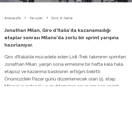
Anasayfa
Yarışlar
Giro d Italia
Jonathan Milan, Giro d'Italia'da kazanamadığı
etaplar sonrası Milano'da zorlu bir sprint yarışına
hazırlanıyor.
Giro d’Italia’da mücadele eden Lidl-Trek takımının sprinteri
Jonathan Milan, yarışın sona ermesine bir hafta kala hala
etapsız ve kazanma baskısının arttığını belirtti.
Önümüzdeki Pazar günü düzenlenecek olan 15. etap,
Milano’ya gidecek ve muhtemelen onun için son sprint
fırsatı olacak.
Milan, yarışın ilk haftasında istenen sonuçları elde
edemediklerini, bunun üzerine Pazar günü devam edecek
olan etabın kendi ve takımı için son derece önemli
olduğunu ifade etti. Dört kez Giro d’Italia etap kazananı