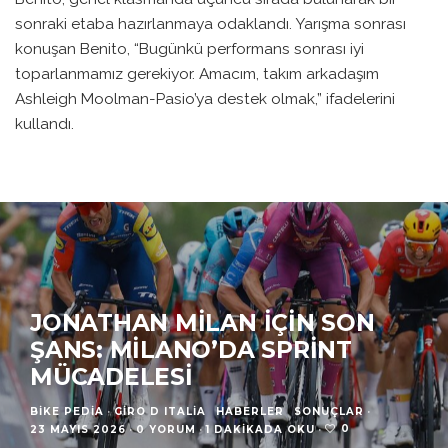
sonraki etaba hazırlanmaya odaklandı. Yarışma sonrası
konuşan Benito, “Bugünkü performans sonrası iyi
toparlanmamız gerekiyor. Amacım, takım arkadaşım
Ashleigh Moolman-Pasio’ya destek olmak,” ifadelerini
kullandı.
JONATHAN MILAN IÇIN SON
ŞANS: MILANO’DA SPRINT
MÜCADELESI
BIKE PEDIA
·
GIRO D ITALIA
HABERLER
SONUÇLAR
·
0
23 MAYIS 2026
·
0 YORUM
·
1 DAKIKADA OKU
·