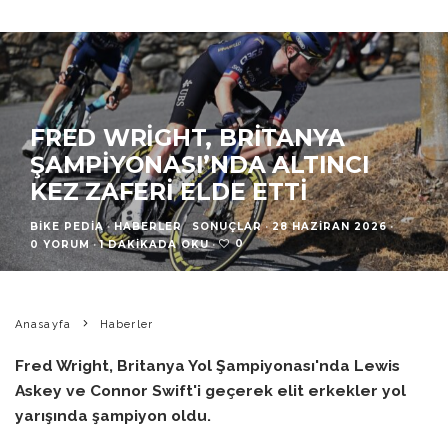
FRED WRIGHT, BRITANYA
ŞAMPIYONASI’NDA ALTINCI
KEZ ZAFERI ELDE ETTI
BIKE PEDIA
·
HABERLER
SONUÇLAR
·
28 HAZIRAN 2026
·
0
0 YORUM
·
1 DAKIKADA OKU
·
Anasayfa
Haberler
Fred Wright, Britanya Yol Şampiyonası'nda Lewis
Askey ve Connor Swift'i geçerek elit erkekler yol
yarışında şampiyon oldu.