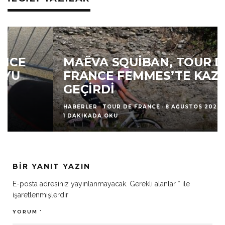
MAËVA SQUIBAN, TOUR DE
FRANCE FEMMES’TE KAZA
GEÇIRDI
HABERLER
TOUR DE FRANCE
·
8 AĞUSTOS 2026
·
1 DAKIKADA OKU
BIR YANIT YAZIN
E-posta adresiniz yayınlanmayacak.
Gerekli alanlar
*
ile
işaretlenmişlerdir
YORUM
*