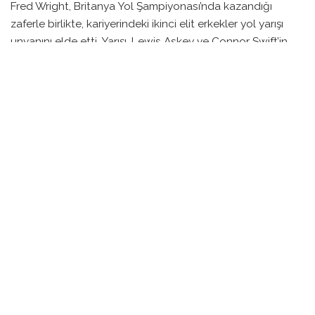
Fred Wright, Britanya Yol Şampiyonası’nda kazandığı
zaferle birlikte, kariyerindeki ikinci elit erkekler yol yarışı
unvanını elde etti. Yarışı, Lewis Askey ve Connor Swift’in
önünde, son 200 metrede yaptığı sprintle kazanan Wright,
galibiyetini iki kez kazandığı bu ulusal unvana borçlu
olduğunu vurguladı.
Yarış, Aberystwyth’te düzenlendi ve ilk beş turu içeren
187,1 kilometrelik zorlu parkurda gerçekleşti. Wright, Askey
ve Swift’in yer aldığı dörtlü bir grup, yarışın başlarında
güçlü bir avantaj elde etti ve 11 kilometre kala aralarındaki
işbirliği sona erdi. Askey, dağlık kısımda sürekli atak
yaparak rakiplerini geride bırakmaya çalıştı.
Son tura girerken yaklaşık 2 kilometre kadar liderliğini
sürdüren Askey’e karşı Wright, son anlarda hızını arttırarak
öne geçti. Böylece, gerek taktiksel gerekse fiziksel olarak
zorlu geçen bir mücadelenin ardından ipi göğüslemeyi
başardı.