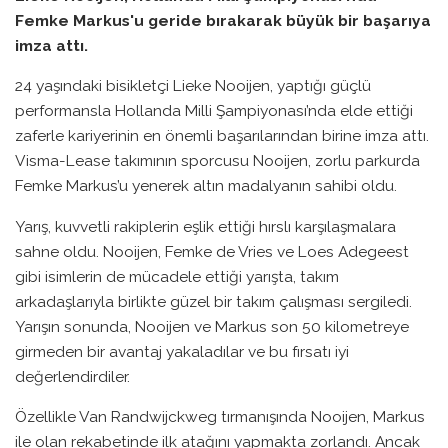
Femke Markus'u geride bırakarak büyük bir başarıya
imza attı.
24 yaşındaki bisikletçi Lieke Nooijen, yaptığı güçlü
performansla Hollanda Milli Şampiyonası’nda elde ettiği
zaferle kariyerinin en önemli başarılarından birine imza attı.
Visma-Lease takımının sporcusu Nooijen, zorlu parkurda
Femke Markus’u yenerek altın madalyanın sahibi oldu.
Yarış, kuvvetli rakiplerin eşlik ettiği hırslı karşılaşmalara
sahne oldu. Nooijen, Femke de Vries ve Loes Adegeest
gibi isimlerin de mücadele ettiği yarışta, takım
arkadaşlarıyla birlikte güzel bir takım çalışması sergiledi.
Yarışın sonunda, Nooijen ve Markus son 50 kilometreye
girmeden bir avantaj yakaladılar ve bu fırsatı iyi
değerlendirdiler.
Özellikle Van Randwijckweg tırmanışında Nooijen, Markus
ile olan rekabetinde ilk atağını yapmakta zorlandı. Ancak