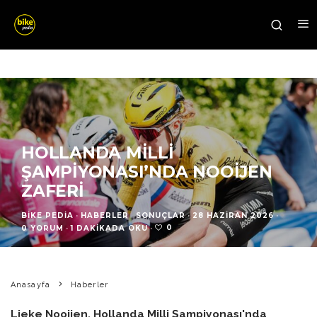
HOLLANDA MILLI
ŞAMPIYONASI’NDA NOOIJEN
ZAFERI
BIKE PEDIA
·
HABERLER
SONUÇLAR
·
28 HAZIRAN 2026
·
0
0 YORUM
·
1 DAKIKADA OKU
·
Anasayfa
Haberler
Lieke Nooijen, Hollanda Milli Şampiyonası'nda