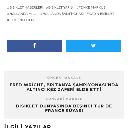
BISIKLET HABERLERI
BISIKLET YARIŞI
FEMKE MARKUS
HOLLANDA MILLI
HOLLANDA ŞAMPIYONASI
KADIN BISIKLET
LIEKE NOOIJEN
ÖNCEKI MAKALE
FRED WRIGHT, BRITANYA ŞAMPIYONASI’NDA
ALTINCI KEZ ZAFERI ELDE ETTI
SONRAKI MAKALE
BISIKLET DÜNYASINDA BEŞINCI TUR DE
FRANCE RÜYASI
İLGILI YAZILAR