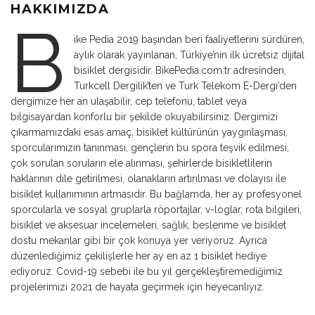
HAKKIMIZDA
B
ike Pedia 2019 başından beri faaliyetlerini sürdüren,
aylık olarak yayınlanan, Türkiye’nin ilk ücretsiz dijital
bisiklet dergisidir. BikePedia.com.tr adresinden,
Turkcell Dergilik’ten ve Turk Telekom E-Dergi’den
dergimize her an ulaşabilir, cep telefonu, tablet veya
bilgisayardan konforlu bir şekilde okuyabilirsiniz. Dergimizi
çıkarmamızdaki esas amaç, bisiklet kültürünün yaygınlaşması,
sporcularımızın tanınması, gençlerin bu spora teşvik edilmesi,
çok sorulan soruların ele alınması, şehirlerde bisikletlilerin
haklarının dile getirilmesi, olanakların artırılması ve dolayısı ile
bisiklet kullanımının artmasıdır. Bu bağlamda, her ay profesyonel
sporcularla ve sosyal gruplarla röportajlar, v-loglar, rota bilgileri,
bisiklet ve aksesuar incelemeleri, sağlık, beslenme ve bisiklet
dostu mekanlar gibi bir çok konuya yer veriyoruz. Ayrıca
düzenlediğimiz çekilişlerle her ay en az 1 bisiklet hediye
ediyoruz. Covid-19 sebebi ile bu yıl gerçekleştiremediğimiz
projelerimizi 2021 de hayata geçirmek için heyecanlıyız.