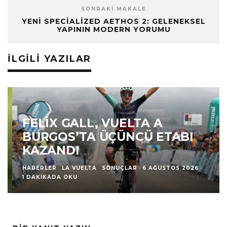
SONRAKI MAKALE
YENI SPECIALIZED AETHOS 2: GELENEKSEL
YAPININ MODERN YORUMU
İLGILI YAZILAR
FELIX GALL, VUELTA A
BURGOS’TA ÜÇÜNCÜ ETABI
KAZANDI
HABERLER
LA VUELTA
SONUÇLAR
·
6 AĞUSTOS 2026
·
1 DAKIKADA OKU