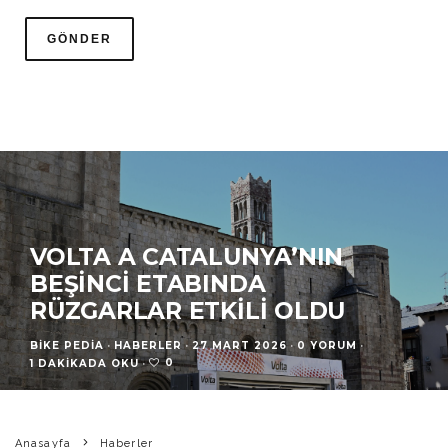
VOLTA A CATALUNYA’NIN
BEŞINCI ETABINDA
RÜZGARLAR ETKILI OLDU
BIKE PEDIA
·
HABERLER
·
27 MART 2026
·
0 YORUM
·
0
1 DAKIKADA OKU
·
Anasayfa
Haberler