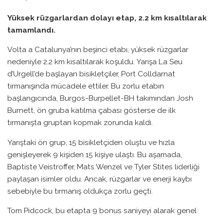
Yüksek rüzgarlardan dolayı etap, 2.2 km kısaltılarak
tamamlandı.
Volta a Catalunya’nın beşinci etabı, yüksek rüzgarlar
nedeniyle 2.2 km kısaltılarak koşuldu. Yarışa La Seu
d’Urgell’de başlayan bisikletçiler, Port Colldarnat
tırmanışında mücadele ettiler. Bu zorlu etabın
başlangıcında, Burgos-Burpellet-BH takımından Josh
Burnett, ön gruba katılma çabası gösterse de ilk
tırmanışta gruptan kopmak zorunda kaldı.
Yarıştaki ön grup, 15 bisikletçiden oluştu ve hızla
genişleyerek 9 kişiden 15 kişiye ulaştı. Bu aşamada,
Baptiste Veistroffer, Mats Wenzel ve Tyler Stites liderliği
paylaşan isimler oldu. Ancak, rüzgarlar ve enerji kaybı
sebebiyle bu tırmanış oldukça zorlu geçti.
Tom Pidcock, bu etapta 9 bonus saniyeyi alarak genel