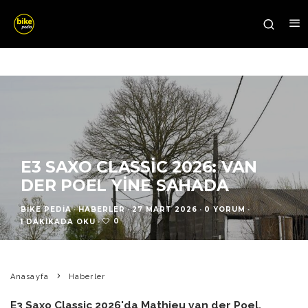
E3 SAXO CLASSIC 2026: VAN
DER POEL YINE SAHADA
BIKE PEDIA
·
HABERLER
·
27 MART 2026
·
0 YORUM
·
0
1 DAKIKADA OKU
·
Anasayfa
Haberler
E3 Saxo Classic 2026'da Mathieu van der Poel,