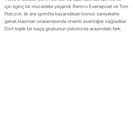
için ilginç bir mücadele yaşandı. Remco Evenepoel ve Tom
Pidcock, ilk ara sprintte kazandıkları bonus saniyelerle
genel klasman sıralamasında önemli avantajlar sağladılar.
Dört kişilik bir kaçış grubunun pelotonla arasındaki fark,
gün boyunca 2 dakika ve 40 saniyeye kadar yükseldi.
Etkinliğin başında, peloton 153 yarışçıdan oluşurken, bazı
sporcular yaşadıkları kazalar nedeniyle yarışa devam
edemediler. Evenepoel, önceki gün yaşadığı kaza sonrası
moralli bir geri dönüş sergileyerek ara sprintlerde
mücadele etti. İlk ara sprintte ise peloton pürüzsüz bir
şekilde yarışırken, kazananlar arasında yer aldı.
Günün sonunda, dördüncü aşamanın sonunda, yolculuk,
başlangıçtan itibaren belirlenen bir noktada sona erdi ve
yarış koşulları nedeniyle kritik bir değişikliğe uğradı. Duruş
noktalarında ve tırmanışlarda artan rüzgarlar, bazı
yarışçıların performanslarını olumlu ya da olumsuz etkiledi.