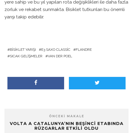
yere sahip ve bu yıl yapılan rota değişiklikleri ile daha fazla
zorluk ve rekabet sunmakta. Bisiklet tutkunları bu önemli
yarışı takip edebilir.
BISIKLET YARIŞI
E3 SAXO CLASSIC
FLANDRE
SICAK GELIŞMELER
VAN DER POEL
ÖNCEKI MAKALE
VOLTA A CATALUNYA’NIN BEŞINCI ETABINDA
RÜZGARLAR ETKILI OLDU