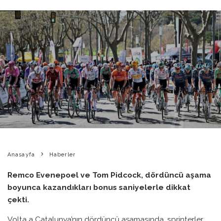
VOLTA A CATALUNYA’DA
DÖRDÜNCÜ AŞAMA SIRASINDA
GELIŞMELER
BIKE PEDIA
·
HABERLER
·
26 MART 2026
·
0 YORUM
·
0
1 DAKIKADA OKU
·
Anasayfa
Haberler
Remco Evenepoel ve Tom Pidcock, dördüncü aşama
boyunca kazandıkları bonus saniyelerle dikkat
çekti.
Volta a Catalunya’nın dördüncü aşamasında, sprinterler