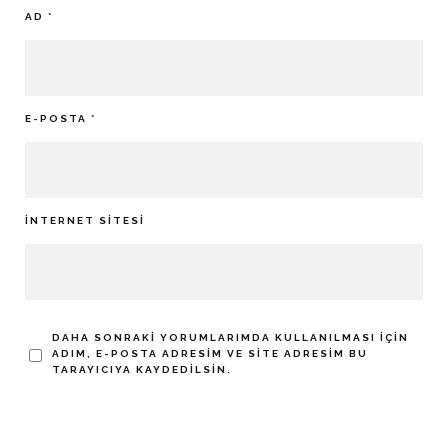
AD
*
E-POSTA
*
İNTERNET SITESI
DAHA SONRAKI YORUMLARIMDA KULLANILMASI IÇIN
ADIM, E-POSTA ADRESIM VE SITE ADRESIM BU
TARAYICIYA KAYDEDILSIN.