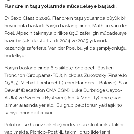
Flandre'ın taşlı yollarında mücadeleye başladı.
E3 Saxo Classic 2026, Flandre’ın taşlı yollarında büyük bir
heyecanla başladı. Yarışın başlangıcında, Mathieu van der
Poel, Alpecin takımıyla birlikte üçlü zafer için mücadeleye
hazır bir şekilde start aldı. 2024 ve 2025 yıllarında
kazandığı zaferlerle, Van der Poel bu yıl da şampiyonluğu
hedefliyor.
Yarışın başlangıcında 6 bisikletçi öne geçti: Bastien
Tronchon (Groupama-FDJ), Nickolas Zukowsky (Pinarello
Q36.5), Michiel Lambrecht (Team Flanders – Baloise), Stan
Dewulf (Decathlon CMA CGM), Luke Durbridge (Jayco-
AlUla) ve Sven Erik Bystrøm (Uno-X Mobility) öne çıkan
isimler arasında yer aldı. Bu grup pelotonun yaklaşık 30
saniye önünde ilerliyor.
Peloton ise henüz sakinleşmedi ve sürekli olarak ataklar
yapılmakta. Picnico-PostNL takımı, grup liderlerini