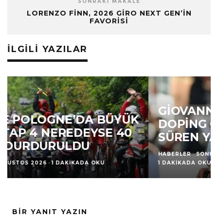
SONRAKI MAKALE
LORENZO FINN, 2026 GIRO NEXT GEN’IN
FAVORISI
İLGILI YAZILAR
GIOVANNI CARBONI’YE
DOPING CEZASI: DÖRT YIL
SÜREN YASAK
HABERLER
SONUÇLAR
·
6 AĞUSTOS 2026
·
1 DAKIKADA OKU
BIR YANIT YAZIN