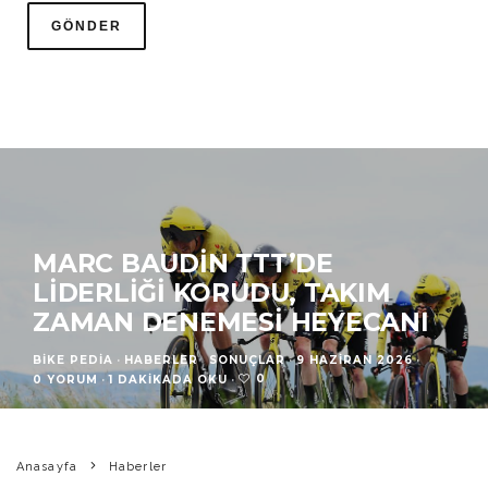
MARC BAUDIN TTT’DE
LIDERLIĞI KORUDU, TAKIM
ZAMAN DENEMESI HEYECANI
BIKE PEDIA
·
HABERLER
SONUÇLAR
·
9 HAZIRAN 2026
·
0
0 YORUM
·
1 DAKIKADA OKU
·
Anasayfa
Haberler