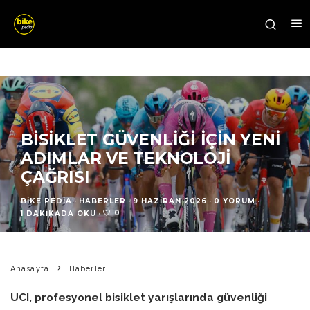
BISIKLET GÜVENLIĞI İÇIN YENI
ADIMLAR VE TEKNOLOJI
ÇAĞRISI
BIKE PEDIA
·
HABERLER
·
9 HAZIRAN 2026
·
0 YORUM
·
0
1 DAKIKADA OKU
·
Anasayfa
Haberler
UCI, profesyonel bisiklet yarışlarında güvenliği