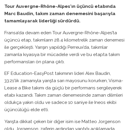
Tour Auvergne-Rhône-Alpes'ın üçüncü etabında
Marc Baudin, takım zaman denemesini başarıyla
tamamlayarak liderliği sürdürdü.
Fransa’da devam eden Tour Auvergne-Rhône-Alpes’ta
üçüncü etap, takımların 28.4 kilometrelik zaman denemesi
ile gerçekleşti. Yarışın yapıldığı Perreux’da, takımlar
zamanla kıyasıya bir mücadele verdi ve bu etapta takım
performansları ön plana çıktı.
EF Education-EasyPost takımının lideri Alex Baudin,
33:21’lik zamanıyla yarışta sarı mayosunu korurken, Visma-
Lease a Bike takımı da güçlü bir performans sergileyerek
etabı kazandı. Takım zaman denemesinde zaman dilimleri
oldukça yakın oldu ve sadece 10 saniye ile Ineos ekibi
üçüncülüğü elde etti.
Yarışta dikkat çeken bir diğer isim ise Matteo Jorgenson
oldu. Jorgenson, zaferin ardından yaptığı açıklamada