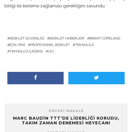
birliği ile ilerleme sağlaması gerektiğini savundu.
BISIKLET GÜVENLIĞI
BISIKLET HABERLERI
BRENT COPELAND
İÇIN YENI
PROFESYONEL BISIKLET
TEKNOLOJI
TEKNOLOJI ÇAĞRISI
UCI
ÖNCEKI MAKALE
MARC BAUDIN TTT’DE LIDERLIĞI KORUDU,
TAKIM ZAMAN DENEMESI HEYECANI