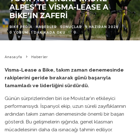
ALPES’TE VISMA-LEASE A
BIKE’IN ZAFERI
BIKE PEDIA
·
HABERLER
SONUÇLAR
·
9 HAZIRAN 2026
·
0
0 YORUM
·
1 DAKIKADA OKU
·
Anasayfa
Haberler
Visma-Lease a Bike, takım zaman denemesinde
rakiplerini geride bırakarak günü başarıyla
tamamladı ve liderliğini sürdürdü.
Günün sürprizlerinden biri ise Movistar’ın etkileyici
performansıydı. İspanyol ekip, uzun süreli zayıflıklarının
ardından takım zaman denemesinde önemli bir başarı
gösterdi. Bu gelişmelerin ışığında, genel klasman
mücadelesinin daha da ısınacağı tahmin ediliyor.