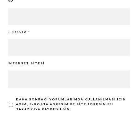
AD
*
E-POSTA
*
İNTERNET SITESI
DAHA SONRAKI YORUMLARIMDA KULLANILMASI IÇIN
ADIM, E-POSTA ADRESIM VE SITE ADRESIM BU
TARAYICIYA KAYDEDILSIN.