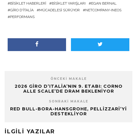
BISIKLET HABERLERI
BISIKLET YARIŞLARI
EGAN BERNAL
GIRO D'ITALIA
MÜCADELESI SÜRÜYOR
NETCOMPANY-INEOS
PERFORMANS
ÖNCEKI MAKALE
2026 GIRO D’ITALIA’NIN 9. ETABI: CORNO
ALLE SCALE’DE DRAM BEKLENIYOR
SONRAKI MAKALE
RED BULL-BORA-HANSGROHE, PELLIZZARI’YI
DESTEKLIYOR
İLGILI YAZILAR