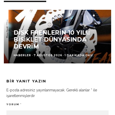
DISK FRENLERIN 10 YILI:
BISIKLET DÜNYASINDA
DEVRIM
HABERLER
·
7 AĞUSTOS 2026
·
1 DAKIKADA OKU
BIR YANIT YAZIN
E-posta adresiniz yayınlanmayacak.
Gerekli alanlar
*
ile
işaretlenmişlerdir
YORUM
*