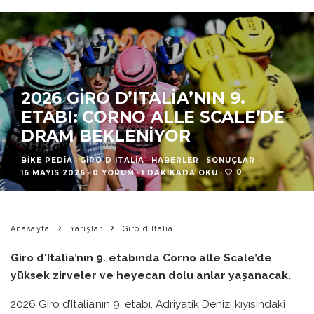
2026 GIRO D’ITALIA’NIN 9.
ETABI: CORNO ALLE SCALE’DE
DRAM BEKLENIYOR
BIKE PEDIA
·
GIRO D ITALIA
HABERLER
SONUÇLAR
·
0
16 MAYIS 2026
·
0 YORUM
·
1 DAKIKADA OKU
·
Anasayfa
Yarışlar
Giro d Italia
Giro d'Italia’nın 9. etabında Corno alle Scale’de
yüksek zirveler ve heyecan dolu anlar yaşanacak.
2026 Giro d’Italia’nın 9. etabı, Adriyatik Denizi kıyısındaki