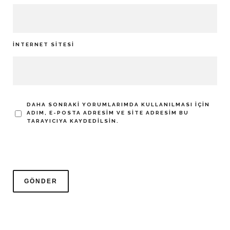
İNTERNET SITESI
DAHA SONRAKI YORUMLARIMDA KULLANILMASI IÇIN
ADIM, E-POSTA ADRESIM VE SITE ADRESIM BU
TARAYICIYA KAYDEDILSIN.