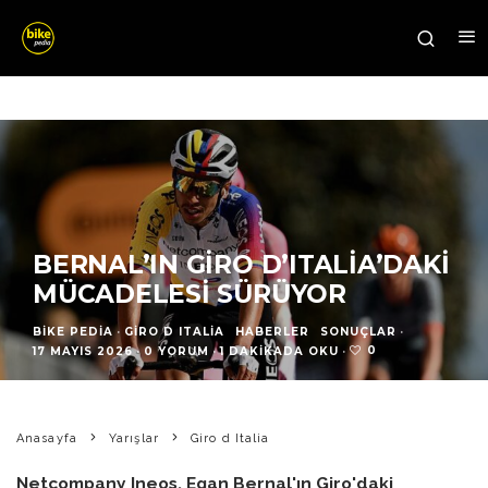
BERNAL’IN GIRO D’ITALIA’DAKI
MÜCADELESI SÜRÜYOR
BIKE PEDIA
·
GIRO D ITALIA
HABERLER
SONUÇLAR
·
0
17 MAYIS 2026
·
0 YORUM
·
1 DAKIKADA OKU
·
Anasayfa
Yarışlar
Giro d Italia
Netcompany Ineos, Egan Bernal'ın Giro'daki