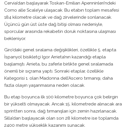
Cervia’dan başlayarak Toskan-Emilian Apenninleri’ndeki
Corno alle Scale’ye ulaşacak. Bu etabın toplam mesafesi
184 kilometre olacak ve dağ zirvelerinde sonlanacak.
Üçüncü gün üst üste dağ bitişi olması nedeniyle,
sporcular arasında rekabetin doruk noktasına ulaşması
bekleniyor.
Giro’daki genel sıralama değişiklikleri, özellikle 5. etapta
İspanyol bisikletçi Igor Arrieta’nın kazandığı etapla
başlamıştı. Arrieta, bu zaferle birlikte genel sıralamada
önemli bir sıçrama yaptı. Sonraki etaplar, özellikle
Kategorisi 1. olan Madonna dell’Ascero tırmanışı, daha
fazla olayın yaşanmasına neden olacak.
Bu etap boyunca ilk 100 kilometre boyunca çok belirgin
bir yükselti olmayacak. Ancak 15. kilometrede alınacak ara
sprintten sonra, dağ tırmanışları için zemin hazırlanacak.
Silla’dan başlayacak olan son 28 kilometre ise toplamda
2400 metre yükseklik kazanımı sunacak.