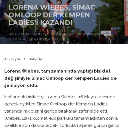
LORENA WIEBES, SIMAC
OMLOOP DER KEMPEN
LADIES’I KAZANDI
BIKE PEDIA
·
HABERLER
SONUÇLAR
·
16 MAYIS 2026
·
0
0 YORUM
·
1 DAKIKADA OKU
·
Anasayfa
Haberler
Lorena Wiebes, tam zamanında yaptığı bisiklet
değişimiyle Simac Omloop der Kempen Ladies'de
şampiyon oldu.
Hollandalı bisikletçi Lorena Wiebes, 16 Mayıs tarihinde
gerçekleştirilen Simac Omloop der Kempen Ladies
yarışında rakiplerini geride bırakarak zafer elde etti.
Wiebes, 129.1 kilometrelik parkuru tamamladıktan sonra
özellikle son dakikalardaki zorlukları aşarak günün galibi