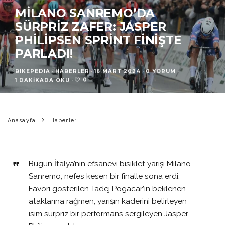
MILANO SANREMO’DA
SÜRPRIZ ZAFER: JASPER
PHILIPSEN SPRINT FINIŞTE
PARLADI!
BIKEPEDIA
·
HABERLER
·
16 MART 2024
·
0 YORUM
·
0
1 DAKIKADA OKU
·
Anasayfa
Haberler
Bugün İtalya’nın efsanevi bisiklet yarışı Milano
Sanremo, nefes kesen bir finalle sona erdi.
Favori gösterilen Tadej Pogacar’ın beklenen
ataklarına rağmen, yarışın kaderini belirleyen
isim sürpriz bir performans sergileyen Jasper