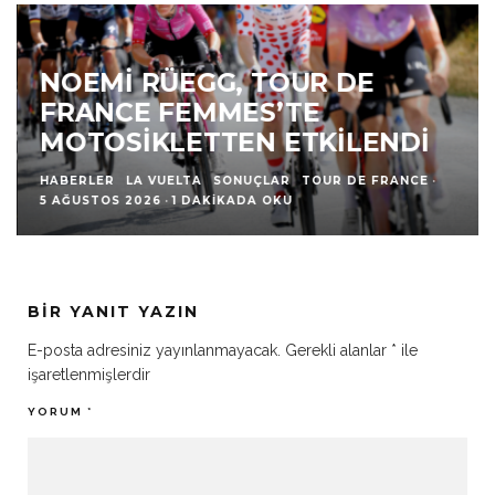
NOEMI RÜEGG, TOUR DE
FRANCE FEMMES’TE
MOTOSIKLETTEN ETKILENDI
HABERLER
LA VUELTA
SONUÇLAR
TOUR DE FRANCE
·
5 AĞUSTOS 2026
·
1 DAKIKADA OKU
BIR YANIT YAZIN
E-posta adresiniz yayınlanmayacak.
Gerekli alanlar
*
ile
işaretlenmişlerdir
YORUM
*