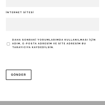
İNTERNET SITESI
DAHA SONRAKI YORUMLARIMDA KULLANILMASI IÇIN
ADIM, E-POSTA ADRESIM VE SITE ADRESIM BU
TARAYICIYA KAYDEDILSIN.