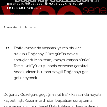
BIKEPEDIA
·
HABERLER
·
18 MART 2024
·
0 YORUM
·
0
1 DAKIKADA OKU
·
Anasayfa
Haberler
Trafik kazasında yaşamını yitiren bisiklet
tutkunu Doğanay Güzelgün’ün davası
sonuçlandı. Mahkeme, kazaya karışan sürücü
Temel Ünlü’yü 20 yıl hapis cezasına çarptırdı.
Ancak, alınan bu karar sevgili Doğanay’ı geri
getirmeyecek.
Doğanay Güzelgün, geçtiğimiz yıl trafik kazasında hayatını
kaybetmişti. Kazanın ardından başlatılan soruşturma
kapsamında sürücü Temel Ünlü hakkında dava açılmıştı.