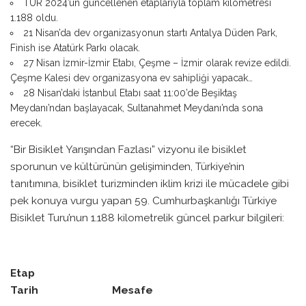
TUR 2024’ün güncellenen etaplarıyla toplam kilometresi
1.188 oldu.
21 Nisan’da dev organizasyonun startı Antalya Düden Park,
Finish ise Atatürk Parkı olacak.
27 Nisan İzmir-İzmir Etabı, Çeşme – İzmir olarak revize edildi.
Çeşme Kalesi dev organizasyona ev sahipliği yapacak…
28 Nisan’daki İstanbul Etabı saat 11:00’de Beşiktaş
Meydanı’ndan başlayacak, Sultanahmet Meydanı’nda sona
erecek.
“Bir Bisiklet Yarışından Fazlası” vizyonu ile bisiklet
sporunun ve kültürünün gelişiminden, Türkiye’nin
tanıtımına, bisiklet turizminden iklim krizi ile mücadele gibi
pek konuya vurgu yapan 59. Cumhurbaşkanlığı Türkiye
Bisiklet Turu’nun 1.188 kilometrelik güncel parkur bilgileri:
Etap
Tarih Mesafe