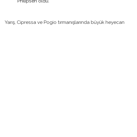
Philipsen oldu.
Yarış, Cipressa ve Pogio tırmanışlarında büyük heyecan
yaşandı. Ancak Pogacar’ın beklenen atakları, son
kilometrelerde sprint finişi için beklemeyi tercih etmesiyle
sonuçlanarak, sürpriz bir gelişmeye zemin hazırladı.