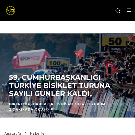
59. CUMHURBAŞKANLIĞI
TÜRKİYE BİSİKLET TURUNA
SAYILI GÜNLER KALDI.
BIKEPEDIA
·
HABERLER
·
15 NISAN 2024
·
0 YORUM
·
0
2 DAKIKADA OKU
·
Anasayfa
Haberler