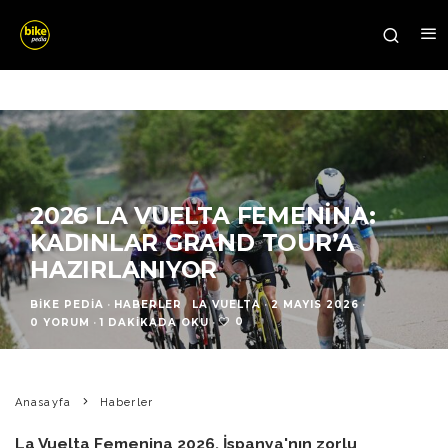
2026 LA VUELTA FEMENINA:
KADINLAR GRAND TOUR’A
HAZIRLANIYOR
BIKE PEDIA
·
HABERLER
LA VUELTA
·
2 MAYIS 2026
·
0
0 YORUM
·
1 DAKIKADA OKU
·
Anasayfa
Haberler
La Vuelta Femenina 2026, İspanya'nın zorlu