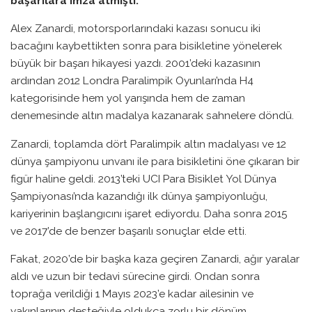
başarılara imza atmıştı.
Alex Zanardi, motorsporlarındaki kazası sonucu iki
bacağını kaybettikten sonra para bisikletine yönelerek
büyük bir başarı hikayesi yazdı. 2001’deki kazasının
ardından 2012 Londra Paralimpik Oyunları’nda H4
kategorisinde hem yol yarışında hem de zaman
denemesinde altın madalya kazanarak sahnelere döndü.
Zanardi, toplamda dört Paralimpik altın madalyası ve 12
dünya şampiyonu unvanı ile para bisikletini öne çıkaran bir
figür haline geldi. 2013’teki UCI Para Bisiklet Yol Dünya
Şampiyonası’nda kazandığı ilk dünya şampiyonluğu,
kariyerinin başlangıcını işaret ediyordu. Daha sonra 2015
ve 2017’de de benzer başarılı sonuçlar elde etti.
Fakat, 2020’de bir başka kaza geçiren Zanardi, ağır yaralar
aldı ve uzun bir tedavi sürecine girdi. Ondan sonra
toprağa verildiği 1 Mayıs 2023’e kadar ailesinin ve
yakınlarının desteğiyle oldukça zorlu bir dönüm