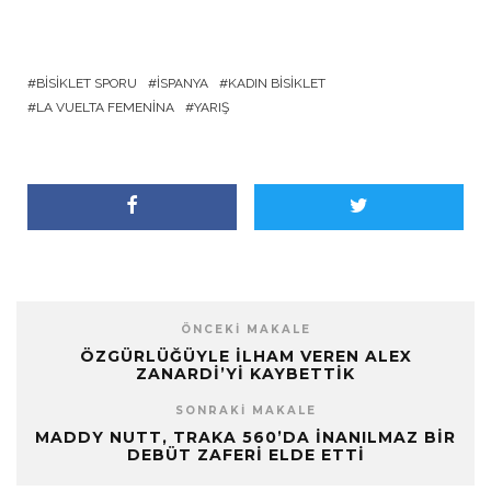
BISIKLET SPORU
İSPANYA
KADIN BISIKLET
LA VUELTA FEMENINA
YARIŞ
ÖNCEKI MAKALE
ÖZGÜRLÜĞÜYLE İLHAM VEREN ALEX
ZANARDI’YI KAYBETTIK
SONRAKI MAKALE
MADDY NUTT, TRAKA 560’DA İNANILMAZ BIR
DEBÜT ZAFERI ELDE ETTI