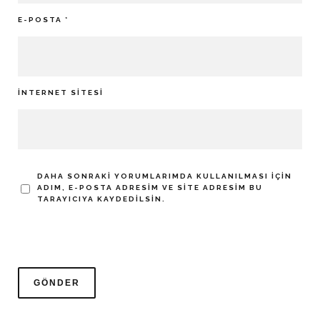
E-POSTA
*
İNTERNET SITESI
DAHA SONRAKI YORUMLARIMDA KULLANILMASI IÇIN
ADIM, E-POSTA ADRESIM VE SITE ADRESIM BU
TARAYICIYA KAYDEDILSIN.