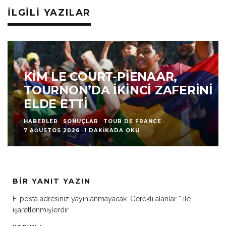
İLGILI YAZILAR
KIM LE COURT-PIENAAR,
TOURNON’DA İKINCI ZAFERINI
ELDE ETTI
HABERLER
SONUÇLAR
TOUR DE FRANCE
·
7 AĞUSTOS 2026
·
1 DAKIKADA OKU
BIR YANIT YAZIN
E-posta adresiniz yayınlanmayacak.
Gerekli alanlar
*
ile
işaretlenmişlerdir