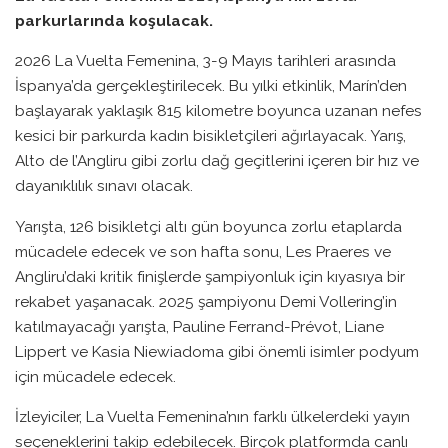
parkurlarında koşulacak.
2026 La Vuelta Femenina, 3-9 Mayıs tarihleri arasında
İspanya’da gerçekleştirilecek. Bu yılki etkinlik, Marín’den
başlayarak yaklaşık 815 kilometre boyunca uzanan nefes
kesici bir parkurda kadın bisikletçileri ağırlayacak. Yarış,
Alto de l’Angliru gibi zorlu dağ geçitlerini içeren bir hız ve
dayanıklılık sınavı olacak.
Yarışta, 126 bisikletçi altı gün boyunca zorlu etaplarda
mücadele edecek ve son hafta sonu, Les Praeres ve
Angliru’daki kritik finişlerde şampiyonluk için kıyasıya bir
rekabet yaşanacak. 2025 şampiyonu Demi Vollering’in
katılmayacağı yarışta, Pauline Ferrand-Prévot, Liane
Lippert ve Kasia Niewiadoma gibi önemli isimler podyum
için mücadele edecek.
İzleyiciler, La Vuelta Femenina’nın farklı ülkelerdeki yayın
seçeneklerini takip edebilecek. Birçok platformda canlı