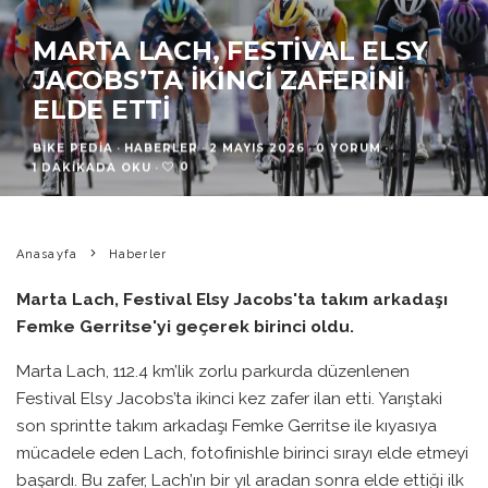
MARTA LACH, FESTIVAL ELSY
JACOBS’TA İKINCI ZAFERINI
ELDE ETTI
BIKE PEDIA
·
HABERLER
·
2 MAYIS 2026
·
0 YORUM
·
0
1 DAKIKADA OKU
·
Anasayfa
Haberler
Marta Lach, Festival Elsy Jacobs'ta takım arkadaşı
Femke Gerritse'yi geçerek birinci oldu.
Marta Lach, 112.4 km’lik zorlu parkurda düzenlenen
Festival Elsy Jacobs’ta ikinci kez zafer ilan etti. Yarıştaki
son sprintte takım arkadaşı Femke Gerritse ile kıyasıya
mücadele eden Lach, fotofinishle birinci sırayı elde etmeyi
başardı. Bu zafer, Lach’ın bir yıl aradan sonra elde ettiği ilk