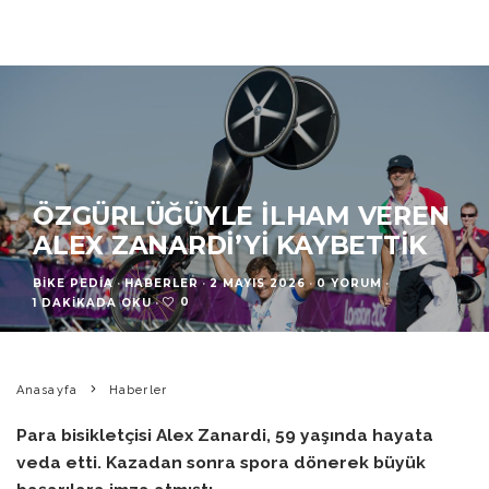
ÖZGÜRLÜĞÜYLE İLHAM VEREN
ALEX ZANARDI’YI KAYBETTIK
BIKE PEDIA
·
HABERLER
·
2 MAYIS 2026
·
0 YORUM
·
0
1 DAKIKADA OKU
·
Anasayfa
Haberler
Para bisikletçisi Alex Zanardi, 59 yaşında hayata
veda etti. Kazadan sonra spora dönerek büyük