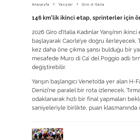
Anasayfa
Yarışlar
Giro d Italia
146 km'lik ikinci etap, sprinterler için ö
2026 Giro d’Italia Kadınlar Yarışı’nın ikin
başlayarak Caorle’ye doğru ilerleyecek. T
kez daha öne çıkma şansı bulduğu bir ya
mesafede Muro di Ca’ del Poggio adlı tırm
değiştirebilir.
Yarışın başlangıcı Veneto’da yer alan H-
Denizi’ne paralel bir rota izlenecek. Tırm
odaklanarak hızlı bir final yapmaları be
saniyeleriyle birlikte, puan klasmanında 