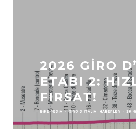
2026 GIRO D
ETABI 2: HIZ
FIRSAT!
BIKE PEDIA
·
GIRO D ITALIA
HABERLER
·
28 N