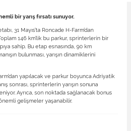
nemli bir yarış fırsatı sunuyor.
ci etabı, 31 Mayıs’ta Roncade H-Farm’dan
oplam 146 km’lik bu parkur, sprinterlerin bir
pıya sahip. Bu etap esnasında, 90 km
anışın bulunması, yarışın dinamiklerini
Farm’dan yapılacak ve parkur boyunca Adriyatik
anış sonrası, sprinterlerin yarışın sonuna
kleniyor. Ayrıca, son noktada sağlanacak bonus
önemli gelişmeler yaşanabilir.