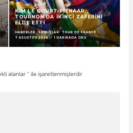
KIM LE COURT-PIENAAR,
T
TOURNON’DA İKINCI ZAFERINI
A
ELDE ETTI
Y
HABERLER
SONUÇLAR
TOUR DE FRANCE
·
HA
7 AĞUSTOS 2026
·
1 DAKIKADA OKU
6 
kli alanlar
*
ile işaretlenmişlerdir