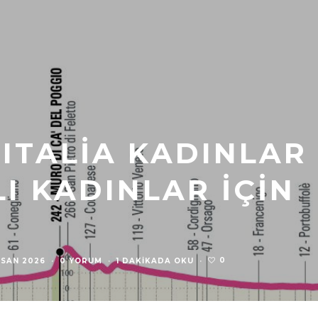
’ITALIA KADINLAR
LI KADINLAR İÇIN
0
ISAN 2026
·
0 YORUM
·
1 DAKIKADA OKU
·