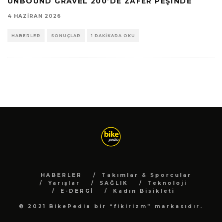
UNBOUND GRAVEL 200’DE ZAFER PEŞINDE
4 HAZIRAN 2026
HABERLER
SONUÇLAR
1 DAKIKADA OKU
HABERLER
Takımlar & Sporcular
Yarışlar
SAĞLIK
Teknoloji
E-DERGİ
Kadın Bisikleti
© 2021 BikePedia bir “fikirizm” markasıdır.