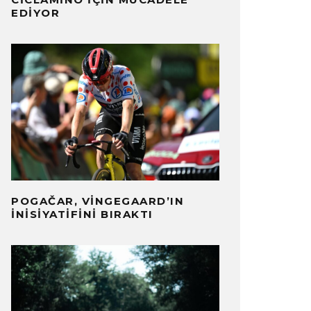
EDIYOR
POGAČAR, VINGEGAARD’IN
İNISIYATIFINI BIRAKTI