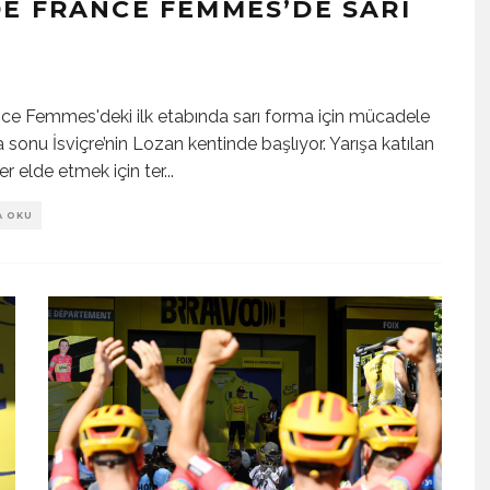
E FRANCE FEMMES’DE SARI
nce Femmes'deki ilk etabında sarı forma için mücadele
nu İsviçre’nin Lozan kentinde başlıyor. Yarışa katılan
er elde etmek için ter
...
A OKU