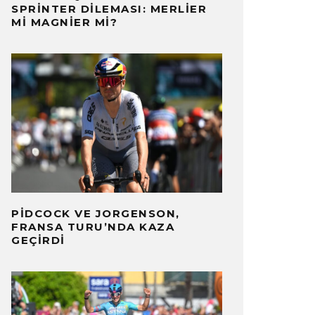
SPRINTER DILEMASI: MERLIER
MI MAGNIER MI?
PIDCOCK VE JORGENSON,
FRANSA TURU’NDA KAZA
GEÇIRDI