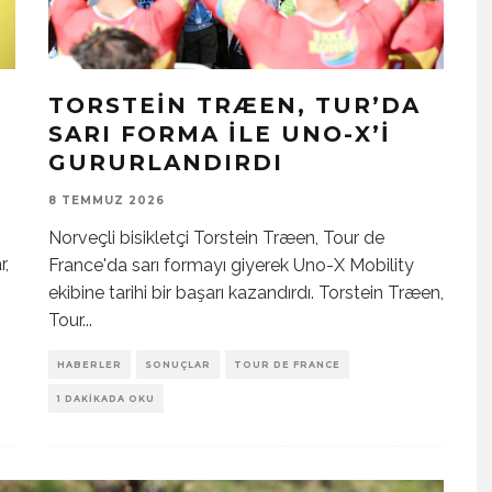
TORSTEIN TRÆEN, TUR’DA
SARI FORMA ILE UNO-X’I
GURURLANDIRDI
8 TEMMUZ 2026
Norveçli bisikletçi Torstein Træen, Tour de
r,
France'da sarı formayı giyerek Uno-X Mobility
ekibine tarihi bir başarı kazandırdı. Torstein Træen,
Tour
...
HABERLER
SONUÇLAR
TOUR DE FRANCE
1 DAKIKADA OKU