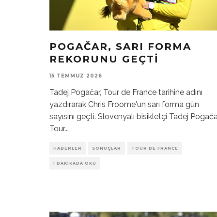
POGAČAR, SARI FORMA
REKORUNU GEÇTI
15 TEMMUZ 2026
Tadej Pogačar, Tour de France tarihine adını
yazdırarak Chris Froome'un sarı forma gün
sayısını geçti. Slovenyalı bisikletçi Tadej Pogača
Tour
...
HABERLER
SONUÇLAR
TOUR DE FRANCE
1 DAKIKADA OKU