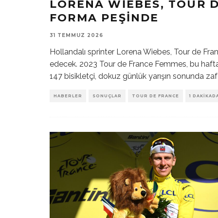
LORENA WIEBES, TOUR D
FORMA PEŞINDE
31 TEMMUZ 2026
Hollandalı sprinter Lorena Wiebes, Tour de Fra
edecek. 2023 Tour de France Femmes, bu hafta so
147 bisikletçi, dokuz günlük yarışın sonunda zaf
HABERLER
SONUÇLAR
TOUR DE FRANCE
1 DAKIKAD