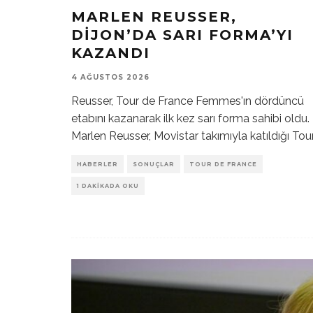
MARLEN REUSSER,
DIJON’DA SARI FORMA’YI
KAZANDI
4 AĞUSTOS 2026
Reusser, Tour de France Femmes'ın dördüncü
etabını kazanarak ilk kez sarı forma sahibi oldu.
Marlen Reusser, Movistar takımıyla katıldığı Tou
HABERLER
SONUÇLAR
TOUR DE FRANCE
1 DAKIKADA OKU