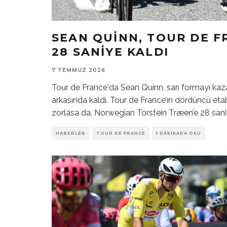
SEAN QUINN, TOUR DE F
28 SANIYE KALDI
7 TEMMUZ 2026
Tour de France'da Sean Quinn, sarı formayı ka
arkasında kaldı. Tour de France’ın dördüncü eta
zorlasa da, Norwegian Torstein Træen’e 28 saniy
HABERLER
TOUR DE FRANCE
1 DAKIKADA OKU