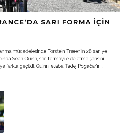
RANCE’DA SARI FORMA IÇIN
zanma mücadelesinde Torstein Træen'in 28 saniye
bında Sean Quinn, sarı formayı elde etme şansını
e farkla geçildi. Quinn, etaba Tadej Pogačar’ın
...