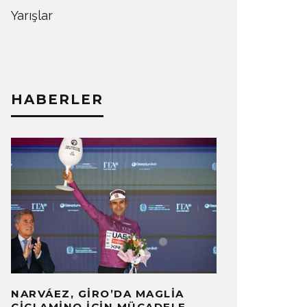
Yarışlar
HABERLER
NARVÁEZ, GIRO’DA MAGLIA
CICLAMINO İÇIN MÜCADELE