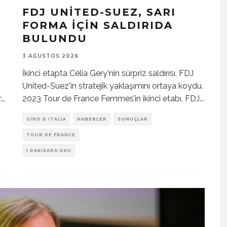
FDJ UNITED-SUEZ, SARI
FORMA İÇIN SALDIRIDA
BULUNDU
3 AĞUSTOS 2026
İkinci etapta Célia Gery'nin sürpriz saldırısı, FDJ
United-Suez'in stratejik yaklaşımını ortaya koydu.
r
...
2023 Tour de France Femmes’in ikinci etabı, FDJ
...
GIRO D ITALIA
HABERLER
SONUÇLAR
TOUR DE FRANCE
1 DAKIKADA OKU