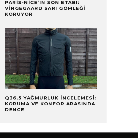
PARIS-NICE’IN SON ETABI:
VINGEGAARD SARI GÖMLEĞI
KORUYOR
Q36.5 YAĞMURLUK İNCELEMESI:
KORUMA VE KONFOR ARASINDA
DENGE