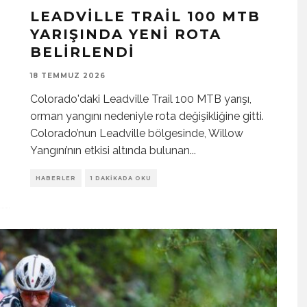
LEADVILLE TRAIL 100 MTB
YARIŞINDA YENI ROTA
BELIRLENDI
18 TEMMUZ 2026
Colorado'daki Leadville Trail 100 MTB yarışı,
orman yangını nedeniyle rota değişikliğine gitti.
Colorado’nun Leadville bölgesinde, Willow
Yangını’nın etkisi altında bulunan
...
HABERLER
1 DAKIKADA OKU