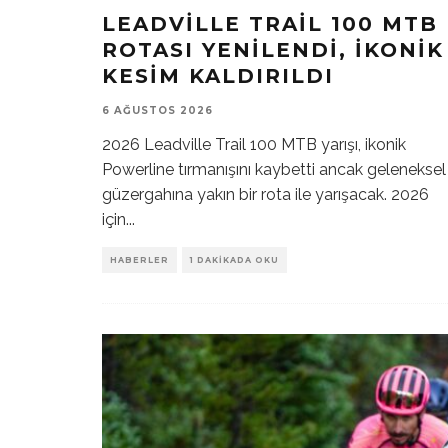
LEADVILLE TRAIL 100 MTB
ROTASI YENILENDI, İKONIK
KESIM KALDIRILDI
6 AĞUSTOS 2026
2026 Leadville Trail 100 MTB yarışı, ikonik
Powerline tırmanışını kaybetti ancak geleneksel
güzergahına yakın bir rota ile yarışacak. 2026
için
...
HABERLER
1 DAKIKADA OKU