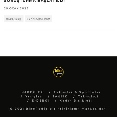
SORUŞTURMA BAŞLATILDI
29 OCAK 2026
HABERLER
1 DAKIKADA OKU
HABERLER
Takımlar & Sporcular
Yarışlar
SAĞLIK
Teknoloji
E-DERGİ
Kadın Bisikleti
© 2021 BikePedia bir “fikirizm” markasıdır.