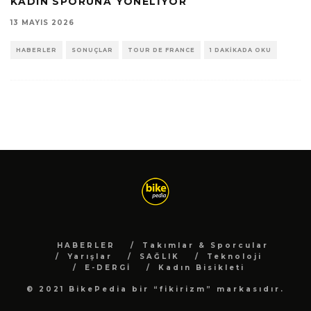
KADIN SPORUNA YÖNELIYOR
13 MAYIS 2026
HABERLER
SONUÇLAR
TOUR DE FRANCE
1 DAKIKADA OKU
HABERLER
Takımlar & Sporcular
Yarışlar
SAĞLIK
Teknoloji
E-DERGİ
Kadın Bisikleti
© 2021 BikePedia bir “fikirizm” markasıdır.