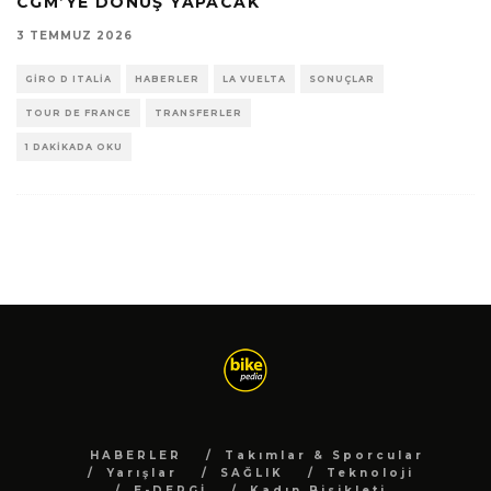
CGM’YE DÖNÜŞ YAPACAK
3 TEMMUZ 2026
GIRO D ITALIA
HABERLER
LA VUELTA
SONUÇLAR
TOUR DE FRANCE
TRANSFERLER
1 DAKIKADA OKU
HABERLER
Takımlar & Sporcular
Yarışlar
SAĞLIK
Teknoloji
E-DERGİ
Kadın Bisikleti