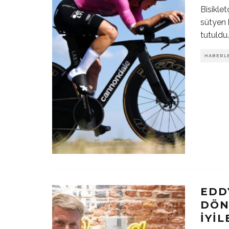
Bisikle
sütyen k
tutuldu
HABERL
EDD
DÖN
İYIL