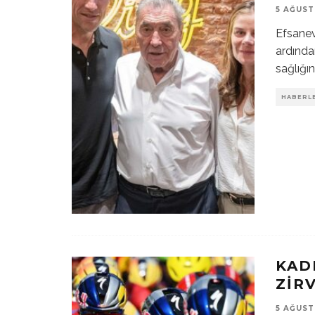
5 AĞUST
Efsanev
ardında
sağlığın
HABERL
KAD
ZIR
5 AĞUST