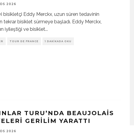
OS 2026
i bisikletçi Eddy Merckx, uzun süren tedavinin
n tekrar bisiklet sürmeye başladı. Eddy Merckx,
ın iyileştiği ve bisiklet
...
ER
TOUR DE FRANCE
1 DAKIKADA OKU
INLAR TURU’NDA BEAUJOLAIS
VELERI GERILIM YARATTI
OS 2026