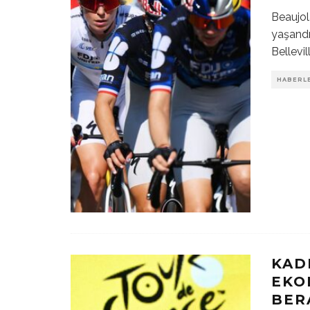
Beaujol
yaşandı
Bellevi
HABERL
KAD
EKO
BER