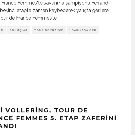
e France Femmes'te savunma şampiyonu Ferrand-
 beşinci etapta zaman kaybederek yarışta gerilere
Tour de France Femmes’te
...
ER
SONUÇLAR
TOUR DE FRANCE
1 DAKIKADA OKU
I VOLLERING, TOUR DE
NCE FEMMES 5. ETAP ZAFERINI
ANDI