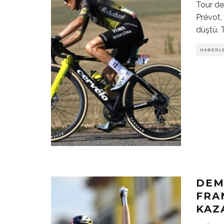
Tour d
Prévot,
düştü. 
HABERL
DEM
FRA
KAZ