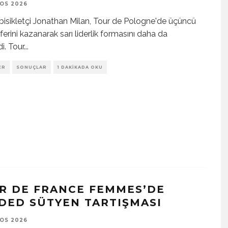
OS 2026
 bisikletçi Jonathan Milan, Tour de Pologne'de üçüncü
erini kazanarak sarı liderlik formasını daha da
di. Tour
...
ER
SONUÇLAR
1 DAKIKADA OKU
R DE FRANCE FEMMES’DE
DED SÜTYEN TARTIŞMASI
OS 2026