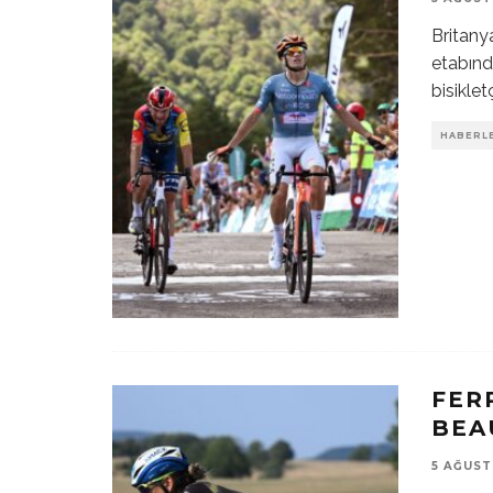
Britanya
etabında
bisiklet
HABERL
FER
BEA
5 AĞUST