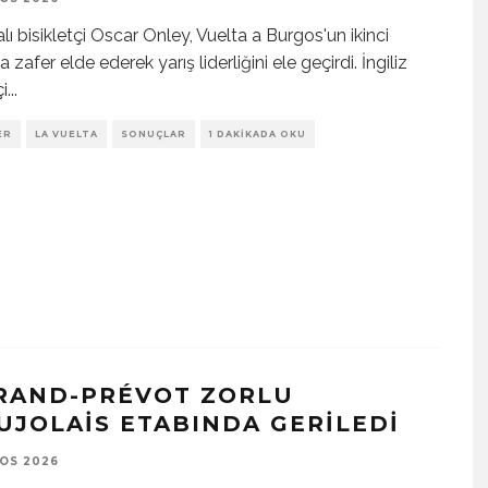
lı bisikletçi Oscar Onley, Vuelta a Burgos'un ikinci
 zafer elde ederek yarış liderliğini ele geçirdi. İngiliz
çi
...
ER
LA VUELTA
SONUÇLAR
1 DAKIKADA OKU
RAND-PRÉVOT ZORLU
UJOLAIS ETABINDA GERILEDI
OS 2026