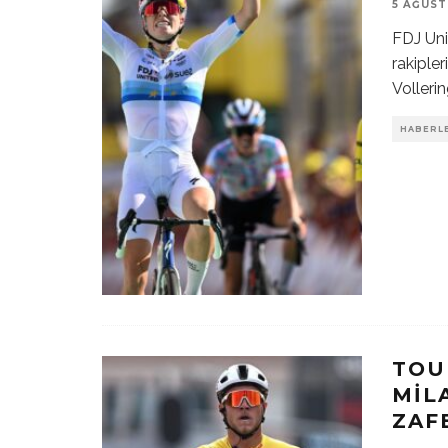
5 AĞUST
FDJ Uni
rakiple
Volleri
HABERL
TOU
MIL
ZAF