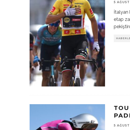
5 AĞUST
İtalyan
etap zaf
pekiştir
HABERL
TOU
PAD
5 AĞUST