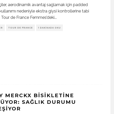
tçiler, aerodinamik avantaj sağlamak için padded
ullanımı nedeniyle ekstra giysi kontrollerine tabi
. Tour de France Femmes’deki
...
ER
TOUR DE FRANCE
1 DAKIKADA OKU
Y MERCKX BISIKLETINE
ÜYOR: SAĞLIK DURUMU
EŞIYOR