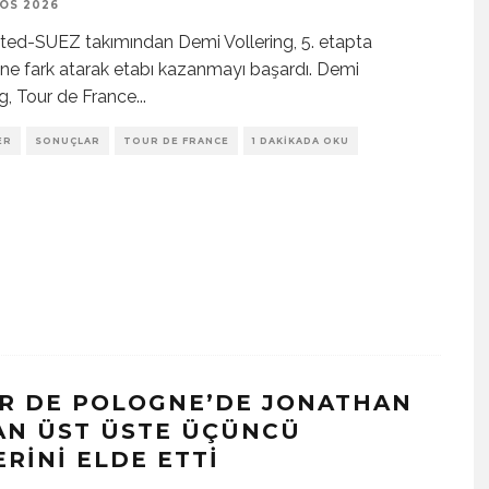
OS 2026
ted-SUEZ takımından Demi Vollering, 5. etapta
rine fark atarak etabı kazanmayı başardı. Demi
ng, Tour de France
...
ER
SONUÇLAR
TOUR DE FRANCE
1 DAKIKADA OKU
R DE POLOGNE’DE JONATHAN
AN ÜST ÜSTE ÜÇÜNCÜ
ERINI ELDE ETTI