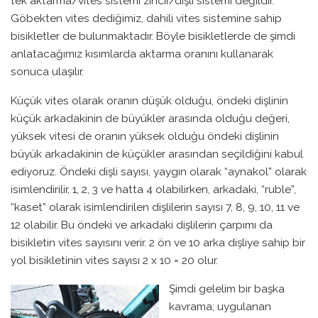
tek aktarma/vites sistemi zincir/dişli sistemi değildir.
Göbekten vites dediğimiz, dahili vites sistemine sahip
bisikletler de bulunmaktadır. Böyle bisikletlerde de şimdi
anlatacağımız kısımlarda aktarma oranını kullanarak
sonuca ulaşılır.
Küçük vites olarak oranın düşük olduğu, öndeki dişlinin
küçük arkadakinin de büyükler arasında olduğu değeri,
yüksek vitesi de oranın yüksek olduğu öndeki dişlinin
büyük arkadakinin de küçükler arasından seçildiğini kabul
ediyoruz. Öndeki dişli sayısı, yaygın olarak “aynakol” olarak
isimlendirilir, 1, 2, 3 ve hatta 4 olabilirken, arkadaki, “ruble”,
“kaset” olarak isimlendirilen dişlilerin sayısı 7, 8, 9, 10, 11 ve
12 olabilir. Bu öndeki ve arkadaki dişlilerin çarpımı da
bisikletin vites sayısını verir. 2 ön ve 10 arka dişliye sahip bir
yol bisikletinin vites sayısı 2 x 10 = 20 olur.
Şimdi gelelim bir başka
kavrama; uygulanan