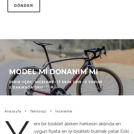
MODEL MI DONANIM MI
SERIN UÇER
·
İNCELEME
·
13 EKIM 2019
·
0 YORUM
·
0
2 DAKIKADA OKU
·
Anasayfa
Teknoloji
İnceleme
eni bir bisiklet alırken herkesin aklında en
uygun fiyata en iyi bisikleti bulmak yatar. Eski