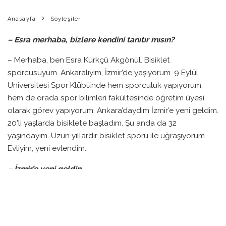
Anasayfa
Söyleşiler
– Esra merhaba, bizlere kendini tanıtır mısın?
– Merhaba, ben Esra Kürkçü Akgönül. Bisiklet
sporcusuyum. Ankaralıyım, İzmir’de yaşıyorum. 9 Eylül
Üniversitesi Spor Klübü’nde hem sporculuk yapıyorum,
hem de orada spor bilimleri fakültesinde öğretim üyesi
olarak görev yapıyorum. Ankara’daydım İzmir’e yeni geldim.
20’li yaşlarda bisiklete başladım. Şu anda da 32
yaşındayım. Uzun yıllardır bisiklet sporu ile uğraşıyorum.
Evliyim, yeni evlendim.
– İzmir’e yeni geldin.
– Evet 4 ay oldu.
– Biraz bize bisiklet sporuna nasıl girdiğinden
bahsetmek ister misin?