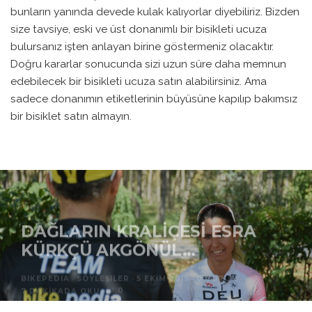
bunların yanında devede kulak kalıyorlar diyebiliriz. Bizden
size tavsiye, eski ve üst donanımlı bir bisikleti ucuza
bulursanız işten anlayan birine göstermeniz olacaktır.
Doğru kararlar sonucunda sizi uzun süre daha memnun
edebilecek bir bisikleti ucuza satın alabilirsiniz. Ama
sadece donanımın etiketlerinin büyüsüne kapılıp bakımsız
bir bisiklet satın almayın.
DAĞLARIN KRALIÇESI ESRA
KÜRKÇÜ AKGÖNÜL…
BIKEPEDIA
·
SÖYLEŞILER
·
5 EKIM 2019
·
0 YORUM
·
0
7 DAKIKADA OKU
·