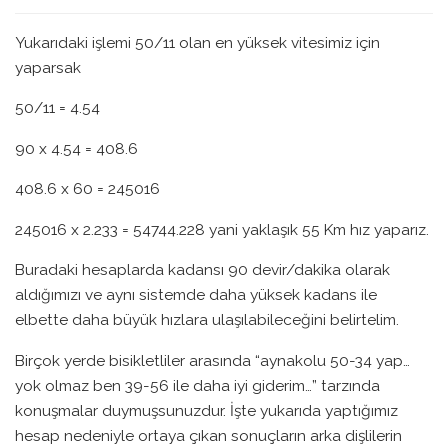
Yukarıdaki işlemi 50/11 olan en yüksek vitesimiz için
yaparsak
50/11 = 4.54
90 x 4.54 = 408.6
408.6 x 60 = 245016
245016 x 2.233 = 54744.228 yani yaklaşık 55 Km hız yaparız.
Buradaki hesaplarda kadansı 90 devir/dakika olarak
aldığımızı ve aynı sistemde daha yüksek kadans ile
elbette daha büyük hızlara ulaşılabileceğini belirtelim.
Birçok yerde bisikletliler arasında “aynakolu 50-34 yap…
yok olmaz ben 39-56 ile daha iyi giderim…” tarzında
konuşmalar duymuşsunuzdur. İşte yukarıda yaptığımız
hesap nedeniyle ortaya çıkan sonuçların arka dişlilerin