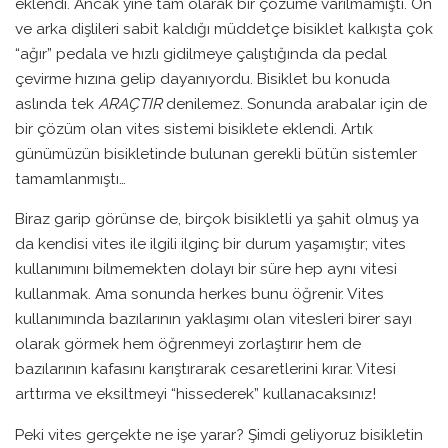
eklendi. Ancak yine tam olarak bir çözüme varılmamıştı. Ön
ve arka dişlileri sabit kaldığı müddetçe bisiklet kalkışta çok
“ağır” pedala ve hızlı gidilmeye çalıştığında da pedal
çevirme hızına gelip dayanıyordu. Bisiklet bu konuda
aslında tek
ARAÇTIR
denilemez. Sonunda arabalar için de
bir çözüm olan vites sistemi bisiklete eklendi. Artık
günümüzün bisikletinde bulunan gerekli bütün sistemler
tamamlanmıştı…
Biraz garip görünse de, birçok bisikletli ya şahit olmuş ya
da kendisi vites ile ilgili ilginç bir durum yaşamıştır; vites
kullanımını bilmemekten dolayı bir süre hep aynı vitesi
kullanmak. Ama sonunda herkes bunu öğrenir. Vites
kullanımında bazılarının yaklaşımı olan vitesleri birer sayı
olarak görmek hem öğrenmeyi zorlaştırır hem de
bazılarının kafasını karıştırarak cesaretlerini kırar. Vitesi
arttırma ve eksiltmeyi “hissederek” kullanacaksınız!
Peki vites gerçekte ne işe yarar? Şimdi geliyoruz bisikletin