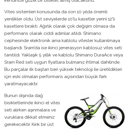
kendinize güzel bir bisiklet almış olacaksınız.
Vites sistemleri konusunda da son 10 yılda önemli
yenilikler oldu. Üst seviyelerde 10’lu kasetler yerini 12’li
kasetlere bıraktı. Ağırlık olarak çok değişim olmasa da
performans olarak ciddi adımlar atıldı. Shimano
cephesinde elektronik ama kablolu vitesler kullanılmaya
başlandı. Sram’da ise ikinci jenerasyon kablosuz vites seti
tanıtıldı. Yaklaşık 5 yıllık ve kablolu Shimano DuraAce veya
Sram Red seti uygun fiyatlara bulmanız ihtimal dahilinde.
Bu parçalar ilk baştan beri yüksek teknoloji ile üretildikleri
için eski olmaları performans açısından büyük fark
yaratmayacaktır.
Bunun dışında dağ
bisikletlerinde ikinci el vites
seti alırken aşınmalara ve
vuruklara dikkat etmeniz
gerekecektir. Kırık bir üst