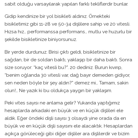
sabit olduğu varsayılarak yapılan farklı tekliflerdir bunlar.
Gidip kendinize bir yol bisikleti aldınız. Örnekteki
bisikletimiz gibi 11-28 ve 50-34 dişlilere sahip ve 20 vitesli.
Hızsa hız… performanssa performans… mutlu ve huzurlu bir
şekilde bisikletinize biniyorsunuz.
Bir yerde durdunuz. Birisi çıktı geldi, bisikletinize bir
sağdan, bir de soldan baktı, yaklaşıp bir daha baktı. Sonra
size soruyor: “kaç vitesli bu?”. 20 dediniz. Burun kıvırıp,
“benim oğlanda 30 vitesli var, dağ bayır demeden gidiyor,
sen neden böyle bir şey aldın?” demez mi… Tamam, sakin
olun!… Ne yazık ki bu oldukça yaygın bir yaklaşım.
Peki vites sayısı ne anlama gelir? Yukarıda yaptığımız
hesaplarda arkadaki en büyük ve en küçük dişlileri ele
aldık. Eğer öndeki dişli sayısı 3 olsaydı yine orada da en
büyük ve en küçük dişli sayısını ele alacaktık. Hesaplardan
açıkça görüleceği gibi diğer dişliler ara dişlilerdir ve bizim