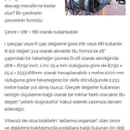
alacağı mesafe ne kadar
olur? Bir çemberin
çevresinin formülü
Çevre = 2πr = πR olarak kullanılabilir.
r yarıçap veya R çap değerine göre 2πr veya πR kullanılır.
π (pi) değeri 3.14 olarak alınabilir. Bu formül ile 28”
çapındaki bir tekerleğin çevresi R=28 olarak alındığında
28π = 87.92 inch, 1 inc 25.4 mm olduğuna göre de 87.92 x
25.4 = 2233.168mm olarak hesaplanabilir. 1 metre 1000 mm
olduğuna göre tekerleğimiz bir defa döndüğünde 2.233
metre kadar yol almış oluruz. Gerçek değerler kullanılan
lastiğin ölçülerine bağlı olarak bir miktar farklı olacaktır. Bu
değeri “yeterli doğrulukta” kabul ederek yazımıza devam
edeceğiz.
Vitessiz de olsa bisikletin “aktarma organları” olan zincir
ve dişlilerine baktığımızda pedallara bağlı bulunan ön dişli