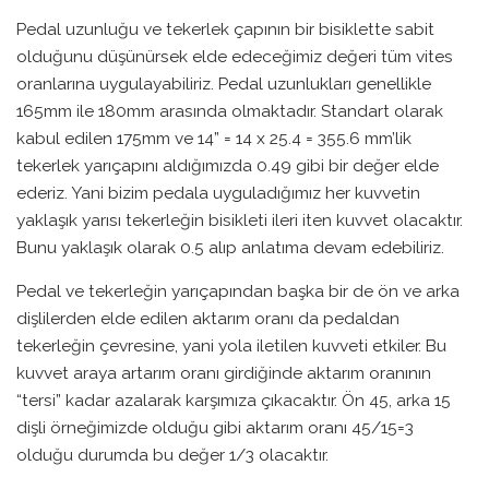
Pedal uzunluğu ve tekerlek çapının bir bisiklette sabit
olduğunu düşünürsek elde edeceğimiz değeri tüm vites
oranlarına uygulayabiliriz. Pedal uzunlukları genellikle
165mm ile 180mm arasında olmaktadır. Standart olarak
kabul edilen 175mm ve 14” = 14 x 25.4 = 355.6 mm’lik
tekerlek yarıçapını aldığımızda 0.49 gibi bir değer elde
ederiz. Yani bizim pedala uyguladığımız her kuvvetin
yaklaşık yarısı tekerleğin bisikleti ileri iten kuvvet olacaktır.
Bunu yaklaşık olarak 0.5 alıp anlatıma devam edebiliriz.
Pedal ve tekerleğin yarıçapından başka bir de ön ve arka
dişlilerden elde edilen aktarım oranı da pedaldan
tekerleğin çevresine, yani yola iletilen kuvveti etkiler. Bu
kuvvet araya artarım oranı girdiğinde aktarım oranının
“tersi” kadar azalarak karşımıza çıkacaktır. Ön 45, arka 15
dişli örneğimizde olduğu gibi aktarım oranı 45/15=3
olduğu durumda bu değer 1/3 olacaktır.