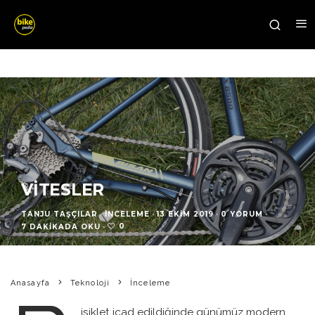
VITESLER
TANJU TAŞÇILAR
·
İNCELEME
·
13 EKIM 2019
·
0 YORUM
·
0
7 DAKIKADA OKU
·
Anasayfa
Teknoloji
İnceleme
isiklet icad edildiğinde günümüz modern