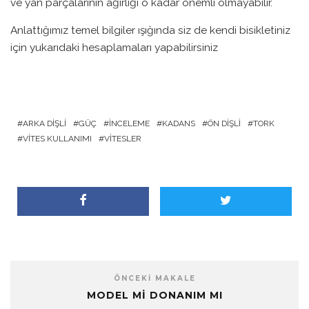
ve yan parçalarının ağırlığı o kadar önemli olmayabilir.
Anlattığımız temel bilgiler ışığında siz de kendi bisikletiniz
için yukarıdaki hesaplamaları yapabilirsiniz
ARKA DIŞLI
GÜÇ
İNCELEME
KADANS
ÖN DIŞLI
TORK
VITES KULLANIMI
VITESLER
ÖNCEKI MAKALE
MODEL MI DONANIM MI