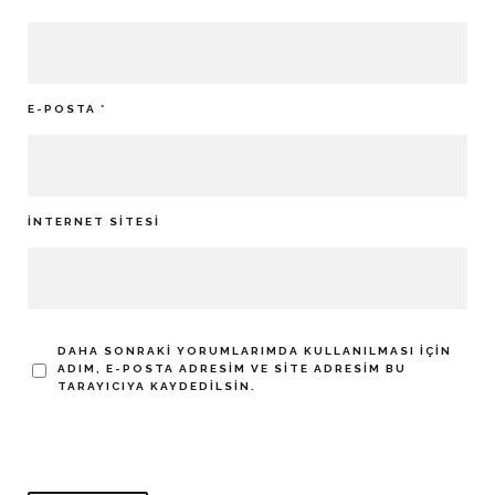
E-POSTA
*
İNTERNET SITESI
DAHA SONRAKI YORUMLARIMDA KULLANILMASI IÇIN
ADIM, E-POSTA ADRESIM VE SITE ADRESIM BU
TARAYICIYA KAYDEDILSIN.