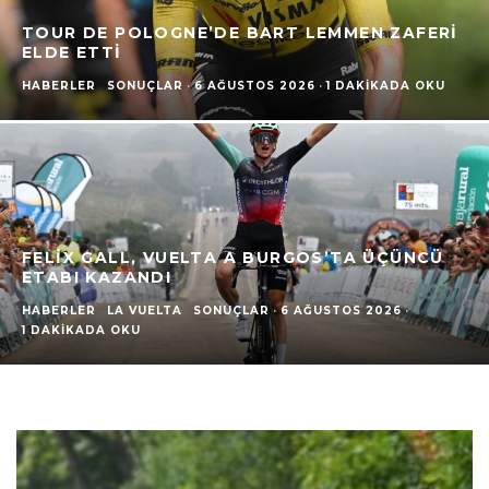
TOUR DE POLOGNE’DE BART LEMMEN ZAFERI
ELDE ETTI
HABERLER
SONUÇLAR
·
6 AĞUSTOS 2026
·
1 DAKIKADA OKU
FELIX GALL, VUELTA A BURGOS’TA ÜÇÜNCÜ
ETABI KAZANDI
HABERLER
LA VUELTA
SONUÇLAR
·
6 AĞUSTOS 2026
·
1 DAKIKADA OKU