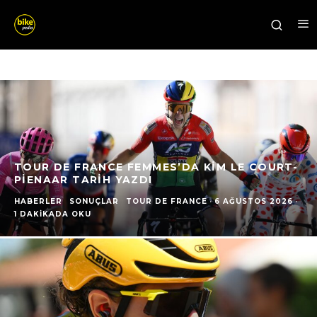
TOUR DE FRANCE FEMMES’DA KIM LE COURT-
PIENAAR TARIH YAZDI
HABERLER
SONUÇLAR
TOUR DE FRANCE
·
6 AĞUSTOS 2026
·
1 DAKIKADA OKU