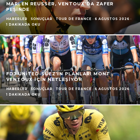
MARLEN REUSSER, VENTOUX’DA ZAFER
PEŞINDE
HABERLER
SONUÇLAR
TOUR DE FRANCE
·
6 AĞUSTOS 2026
·
1 DAKIKADA OKU
FDJ UNITED-SUEZ’IN PLANLARI MONT
VENTOUX İÇIN NETLEŞIYOR
HABERLER
SONUÇLAR
TOUR DE FRANCE
·
6 AĞUSTOS 2026
·
1 DAKIKADA OKU